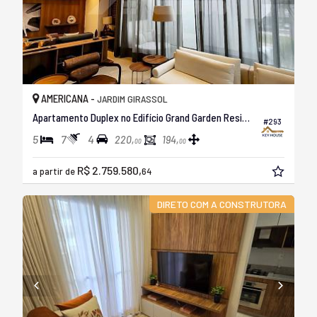
AMERICANA -
JARDIM GIRASSOL
Apartamento Duplex no Edifício Grand Garden Residence
#293
5
7
4
220,
194,
00
00
R$ 2.759.580,
a partir de
64
DIRETO COM A CONSTRUTORA