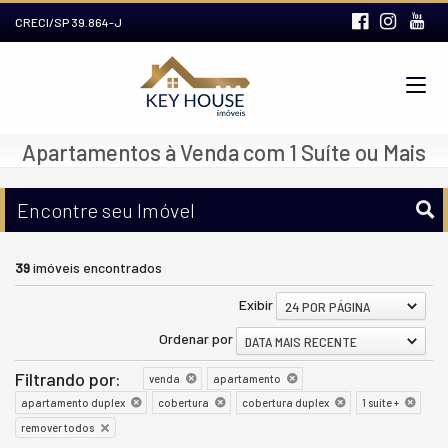
CRECI/SP 39.864-J
Apartamentos à Venda com 1 Suíte ou Mais
Encontre seu Imóvel
39
imóveis encontrados
Exibir
24 POR PÁGINA
Ordenar por
DATA MAIS RECENTE
Filtrando por:
venda
apartamento
apartamento duplex
cobertura
cobertura duplex
1 suíte +
remover todos