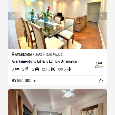
AMERICANA -
JARDIM SÃO PAULO
Apartamento no Edifício Edíficio Dinamarca
#321
3
2
2
127,
100,
00
00
R$ 550.000,
00