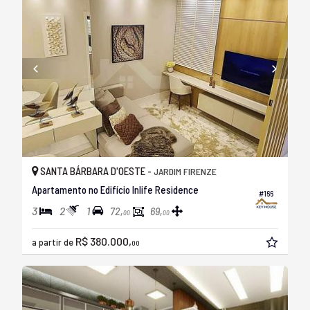
SANTA BÁRBARA D'OESTE -
JARDIM FIRENZE
Apartamento no Edifício Inlife Residence
#166
3
2
1
72,
69,
00
00
R$ 380.000,
a partir de
00