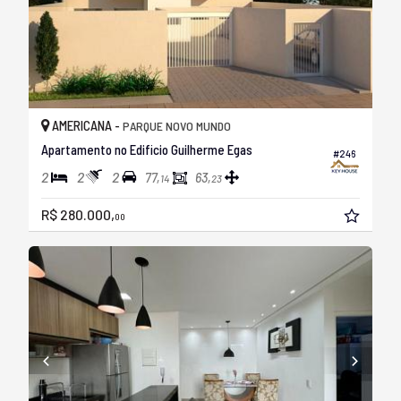
AMERICANA -
PARQUE NOVO MUNDO
Apartamento no Edificio Guilherme Egas
#246
2
2
2
77,
63,
14
23
R$ 280.000,
00