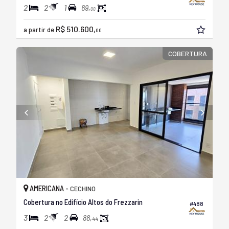
2
2
1
69,
00
R$ 510.600,
a partir de
00
COBERTURA
AMERICANA -
CECHINO
Cobertura no Edifício Altos do Frezzarin
#488
3
2
2
88,
44