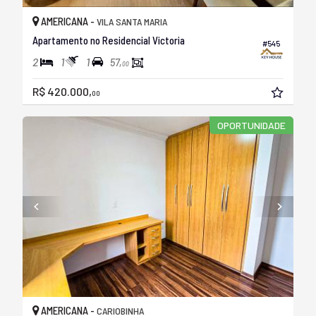
AMERICANA -
VILA SANTA MARIA
Apartamento no Residencial Victoria
#545
2
1
1
57,
00
R$ 420.000,
00
OPORTUNIDADE
AMERICANA -
CARIOBINHA