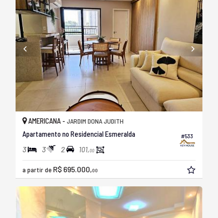
AMERICANA -
JARDIM DONA JUDITH
Apartamento no Residencial Esmeralda
#533
3
3
2
101,
00
R$ 695.000,
a partir de
00