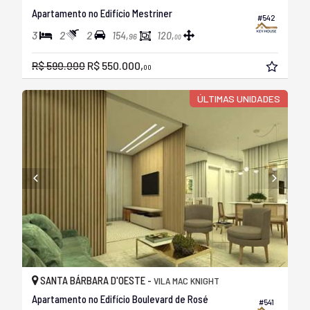
Apartamento no Edifício Mestriner
#542
3
2
2
154,
120,
96
00
R$ 590.000
R$ 550.000,
00
ÚLTIMAS UNIDADES
SANTA BÁRBARA D'OESTE -
VILA MAC KNIGHT
Apartamento no Edifício Boulevard de Rosé
#541