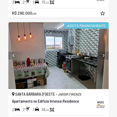
3
2
1
75,
00
R$ 290.000,
00
ACEITA FINANCIAMENTO
SANTA BÁRBARA D'OESTE -
JARDIM FIRENZE
Apartamento no Edifício Intense Residence
#530
2
2
1
56,
00