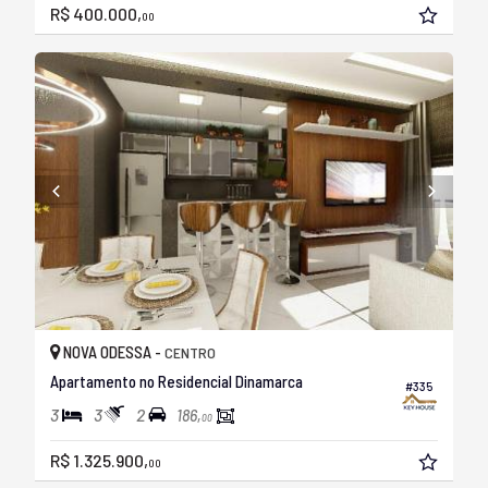
R$ 400.000,
00
NOVA ODESSA -
CENTRO
Apartamento no Residencial Dinamarca
#335
3
3
2
186,
00
R$ 1.325.900,
00