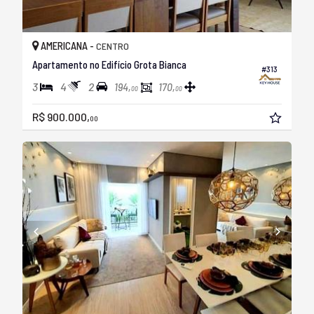
AMERICANA -
CENTRO
Apartamento no Edifício Grota Bianca
#313
3
4
2
194,
170,
00
00
R$ 900.000,
00