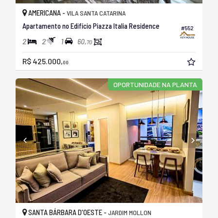
AMERICANA -
VILA SANTA CATARINA
Apartamento no Edifício Piazza Italia Residence
#552
2
2
1
60,
70
R$ 425.000,
00
OPORTUNIDADE NA PLANTA
SANTA BÁRBARA D'OESTE -
JARDIM MOLLON