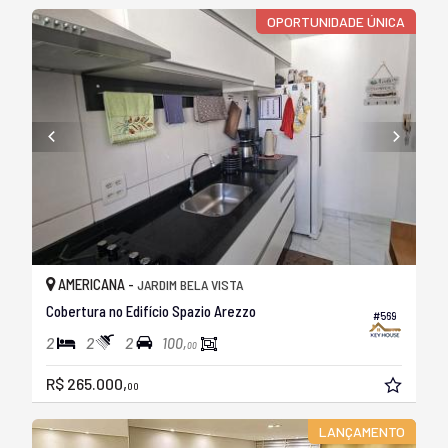
OPORTUNIDADE ÚNICA
AMERICANA -
JARDIM BELA VISTA
Cobertura no Edifício Spazio Arezzo
#569
2
2
2
100,
00
R$ 265.000,
00
LANÇAMENTO