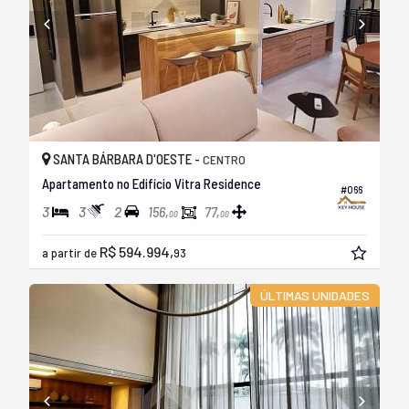
SANTA BÁRBARA D'OESTE -
CENTRO
Apartamento no Edifício Vitra Residence
#066
3
3
2
156,
77,
00
00
R$ 594.994,
a partir de
93
ÚLTIMAS UNIDADES