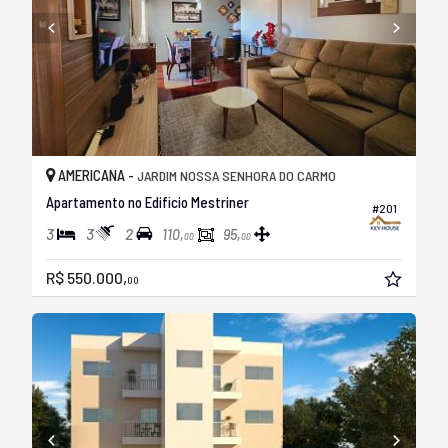
AMERICANA -
JARDIM NOSSA SENHORA DO CARMO
Apartamento no Edificio Mestriner
#201
3
3
2
110,
95,
00
00
R$ 550.000,
00