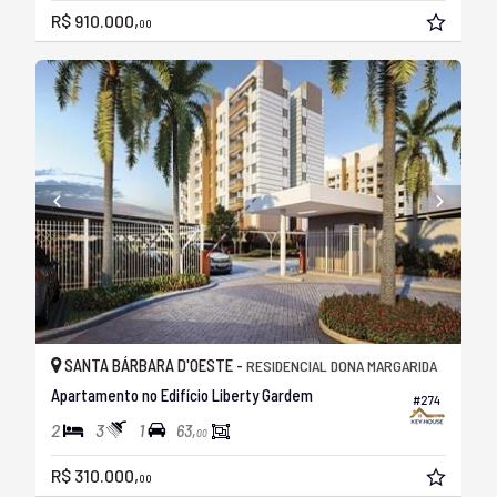
R$ 910.000,
00
SANTA BÁRBARA D'OESTE -
RESIDENCIAL DONA MARGARIDA
Apartamento no Edifício Liberty Gardem
#274
2
3
1
63,
00
R$ 310.000,
00