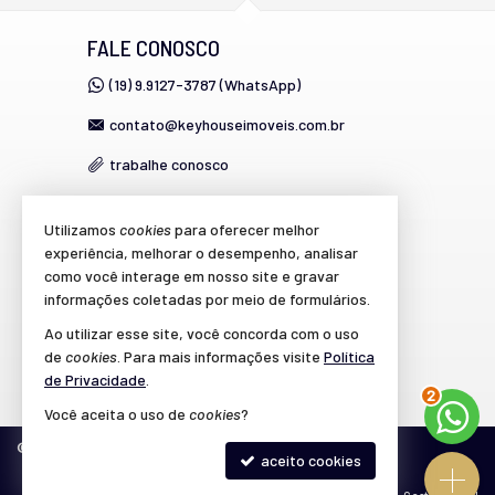
FALE CONOSCO
(19) 9.9127-3787 (WhatsApp)
contato@keyhouseimoveis.com.br
trabalhe conosco
Utilizamos
cookies
para oferecer melhor
VEJA MAIS
experiência, melhorar o desempenho, analisar
como você interage em nosso site e gravar
cadastre seu imóvel
informações coletadas por meio de formulários.
imóveis favoritos
Ao utilizar esse site, você concorda com o uso
de
cookies
. Para mais informações visite
Política
mapa de imóveis
de Privacidade
.
3
Você aceita o uso de
cookies
?
©
2026
CRECI/SP 39.864-J
Política de Privacidade
aceito cookies