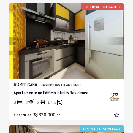
ÚLTIMAS UNIDADES
AMERICANA -
JARDIM SANTO ANTÔNIO
Apartamento no Edifício Infinity Residence
#333
3
2
2
81,
00
R$ 620.000,
a partir de
00
PRONTO PRA MORAR