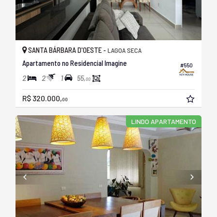
SANTA BÁRBARA D'OESTE -
LAGOA SECA
Apartamento no Residencial Imagine
#550
2
2
1
55,
00
R$ 320.000,
00
LINDO APARTAMENTO