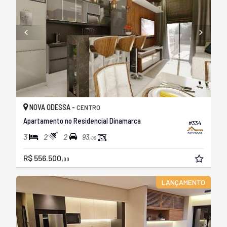
NOVA ODESSA -
CENTRO
Apartamento no Residencial Dinamarca
#334
3
2
2
93,
00
R$ 556.500,
00
LANÇAMENTO