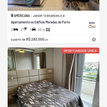
AMERICANA -
JARDIM TERRAMÉRICA III
Apartamento no Edifício Moradas do Porto
#555
2
2
1
53,
38
R$ 283.000,
a partir de
00
OPORTUNIDADE ÚNICA