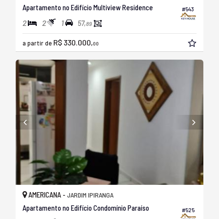
Apartamento no Edifício Multiview Residence
#543
2
2
1
57,
89
R$ 330.000,
a partir de
00
AMERICANA -
JARDIM IPIRANGA
Apartamento no Edifício Condomínio Paraíso
#525