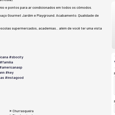
nio e pontos para ar condicionados em todos os cômodos.
a Espaço Gourmet Jardim e Playground. Acabamento. Qualidade de
 escolas supermercados, academias... além de você ter uma vista
icana
#sbocity
#familia
#americanasp
ann
#key
nas
#instagood
5
Churrasqueira