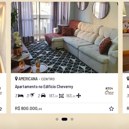
AMERICANA -
CENTRO
Apartamento no Edifício Cheverny
A
1
#304
3
3
2
3
187,
163,
00
00
R$ 800.000,
R
00