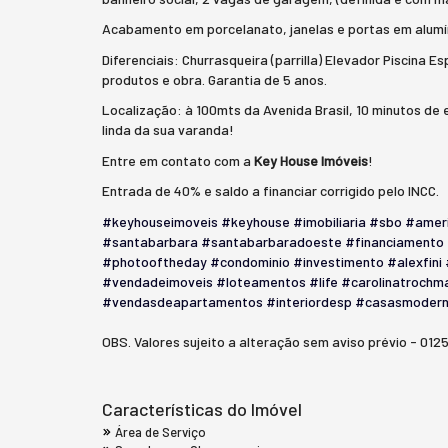
Acabamento em porcelanato, janelas e portas em alumí
Diferenciais: Churrasqueira (parrilla) Elevador Piscin
produtos e obra. Garantia de 5 anos.
Localização: à 100mts da Avenida Brasil, 10 minutos de
linda da sua varanda!
Entre em contato com a
Key House Imóveis
!
Entrada de 40% e saldo a financiar corrigido pelo INCC.
#keyhouseimoveis
#keyhouse
#imobiliaria
#sbo
#amer
#santabarbara
#santabarbaradoeste
#financiamento
#photooftheday
#condominio
#investimento
#alexfini
#vendadeimoveis
#loteamentos
#life
#carolinatrochm
#vendasdeapartamentos
#interiordesp
#casasmoder
OBS. Valores sujeito a alteração sem aviso prévio - 012
Características do Imóvel
Área de Serviço