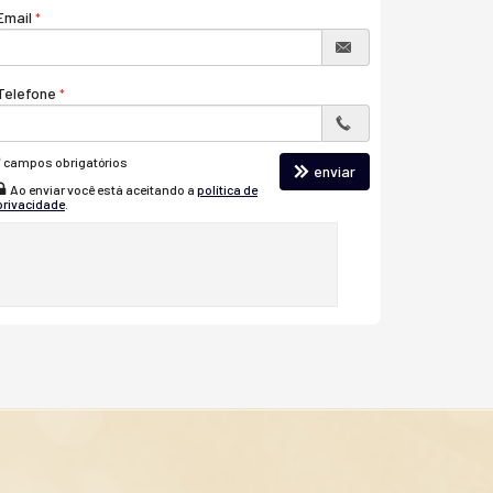
Email
Telefone
*
campos obrigatórios
enviar
Ao enviar você está aceitando a
política de
privacidade
.