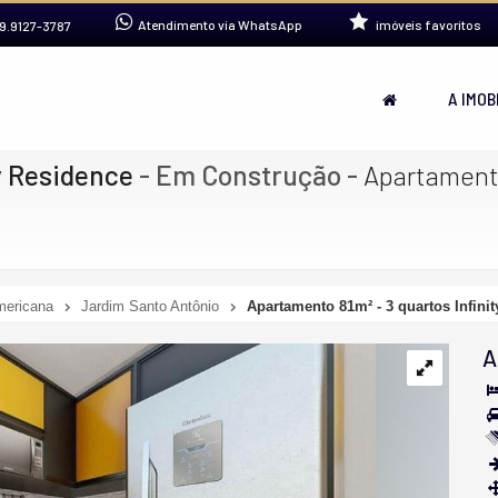
Atendimento via WhatsApp
imóveis favoritos
9.9127-3787
A IMOB
y Residence
- Em Construção
-
Apartamento
ericana
Jardim Santo Antônio
Apartamento 81m² - 3 quartos Infini
A