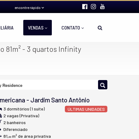
encontre rápido
ILIÁRIA
VENDAS
CONTATO
 81m² - 3 quartos Infinity
ty Residence
mericana
-
Jardim Santo Antônio
3 dormitórios (1 suíte)
ÚLTIMAS UNIDADES
2 vagas (Privativa)
2 banheiros
Diferenciado
81,
m² de área privativa
00