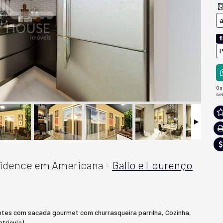
a
f
P
Os
se
esidence em Americana -
Gallo e Lourenço
entes com sacada gourmet com churrasqueira parrilha, Cozinha,
tricula).