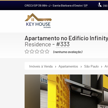
CRECI/SP 39.864-J
- Santa Bárbara d'Oeste /
SP
(19)
Apartamento no Edifício Infinit
-
#333
Residence
(nenhuma avaliação)
Imóveis à Venda
Apartamentos
São Paulo
Am