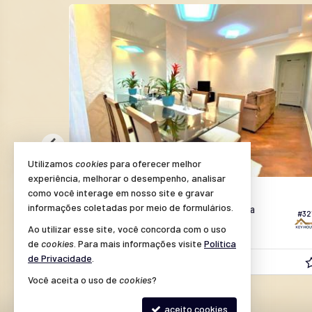
Utilizamos
cookies
para oferecer melhor
experiência, melhorar o desempenho, analisar
AMERICANA -
RMO
JARDIM SÃO PAULO
como você interage em nosso site e gravar
informações coletadas por meio de formulários.
Apartamento no Edifício Edíficio Dinamarca
#201
#32
Ao utilizar esse site, você concorda com o uso
3
2
2
127,
100,
00
00
de
cookies
. Para mais informações visite
Política
de Privacidade
.
R$ 550.000,
00
Você aceita o uso de
cookies
?
aceito cookies