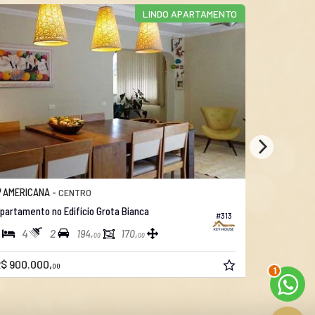
LINDO APARTAMENTO
AMERICANA -
AMERICAN
CENTRO
partamento no Edifício Grota Bianca
Apartamento
#313
4
2
3
2
194,
170,
00
00
2
$ 900.000,
R$ 530.00
00