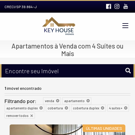
CRECI/SP 39.864-J
Apartamentos à Venda com 4 Suítes ou
Mais
Encontre seu Imóvel
1
imóvel encontrado
Filtrando por:
venda
apartamento
apartamento duplex
cobertura
cobertura duplex
4 suítes +
remover todos
ÚLTIMAS UNIDADES