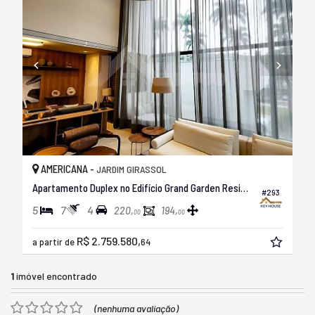
AMERICANA -
JARDIM GIRASSOL
Apartamento Duplex no Edifício Grand Garden Residence
#293
5
7
4
220,
194,
00
00
R$ 2.759.580,
a partir de
64
1
imóvel encontrado
(nenhuma avaliação)