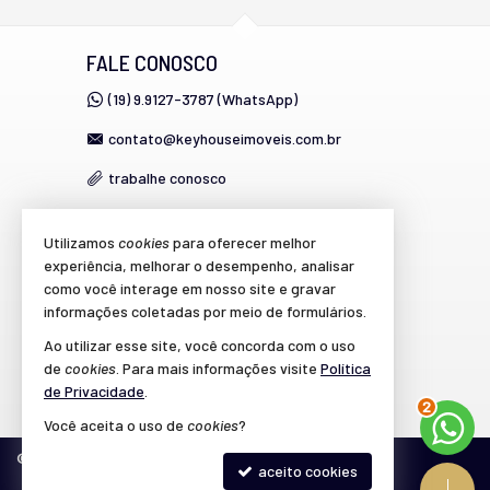
FALE CONOSCO
(19) 9.9127-3787 (WhatsApp)
contato@keyhouseimoveis.com.br
trabalhe conosco
Utilizamos
cookies
para oferecer melhor
VEJA MAIS
experiência, melhorar o desempenho, analisar
como você interage em nosso site e gravar
cadastre seu imóvel
informações coletadas por meio de formulários.
imóveis favoritos
Ao utilizar esse site, você concorda com o uso
de
cookies
. Para mais informações visite
Política
mapa de imóveis
de Privacidade
.
3
Você aceita o uso de
cookies
?
©
2026
CRECI/SP 39.864-J
Política de Privacidade
aceito cookies