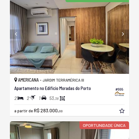
AMERICANA -
JARDIM TERRAMÉRICA III
Apartamento no Edifício Moradas do Porto
#555
2
2
1
53,
38
R$ 283.000,
a partir de
00
OPORTUNIDADE ÚNICA