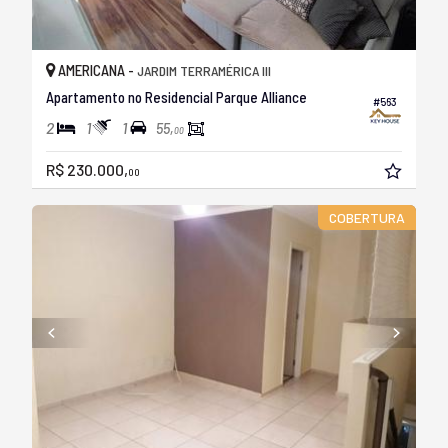
AMERICANA -
JARDIM TERRAMÉRICA III
Apartamento no Residencial Parque Alliance
#563
2
1
1
55,
00
R$ 230.000,
00
COBERTURA