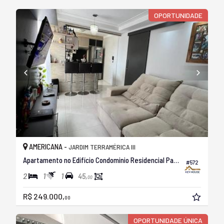
OPORTUNIDADE
AMERICANA -
JARDIM TERRAMÉRICA III
Apartamento no Edifício Condominio Residencial Parque Alliance
#572
2
1
1
45,
00
R$ 249.000,
00
OPORTUNIDADE ÚNICA