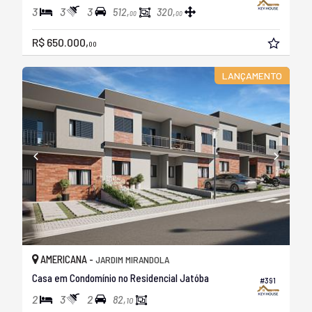
3
3
3
512,
320,
00
00
R$ 650.000,
00
LANÇAMENTO
AMERICANA -
JARDIM MIRANDOLA
Casa em Condomínio no Residencial Jatóba
#391
2
3
2
82,
10