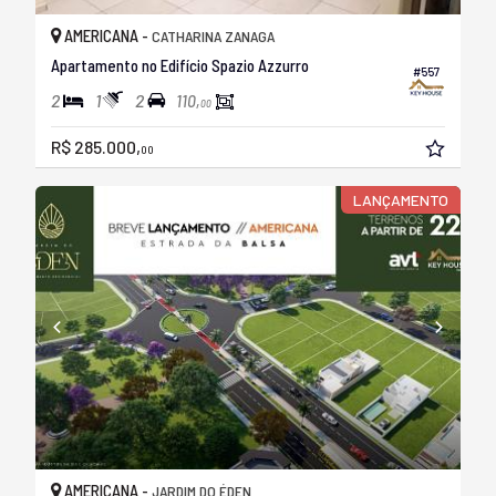
AMERICANA -
CATHARINA ZANAGA
Apartamento no Edifício Spazio Azzurro
#557
2
1
2
110,
00
R$ 285.000,
00
LANÇAMENTO
AMERICANA -
JARDIM DO ÉDEN