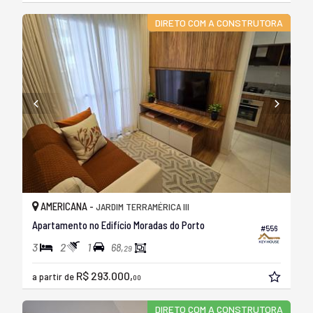
DIRETO COM A CONSTRUTORA
AMERICANA -
JARDIM TERRAMÉRICA III
Apartamento no Edifício Moradas do Porto
#556
3
2
1
68,
29
R$ 293.000,
a partir de
00
DIRETO COM A CONSTRUTORA