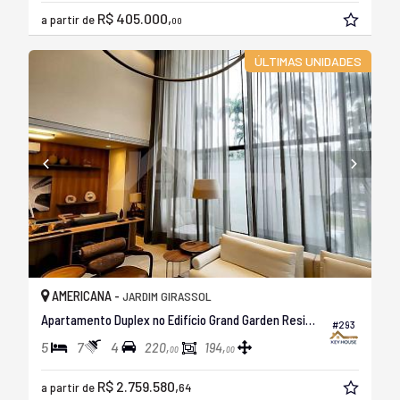
R$ 405.000,
a partir de
00
ÚLTIMAS UNIDADES
AMERICANA -
JARDIM GIRASSOL
Apartamento Duplex no Edifício Grand Garden Residence
#293
5
7
4
220,
194,
00
00
R$ 2.759.580,
a partir de
64