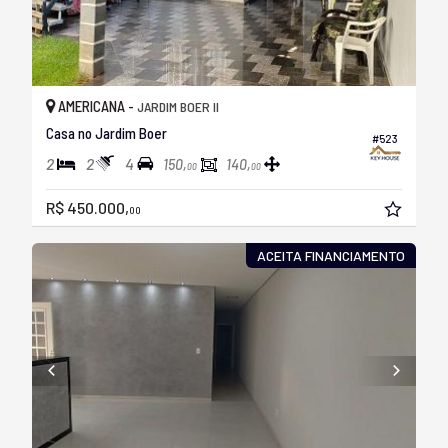
AMERICANA -
JARDIM BOER II
Casa no Jardim Boer
#523
2
2
4
150,
140,
00
00
R$ 450.000,
00
ACEITA FINANCIAMENTO