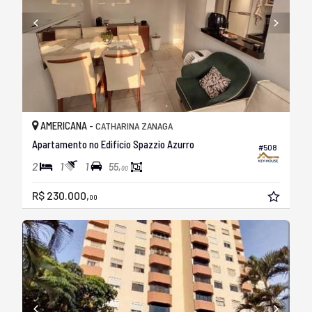
AMERICANA -
CATHARINA ZANAGA
Apartamento no Edifício Spazzio Azurro
#508
2
1
1
55,
00
R$ 230.000,
00