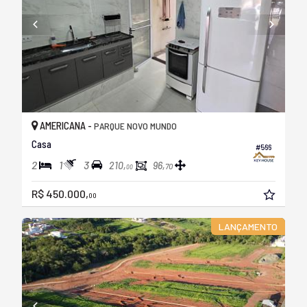
AMERICANA -
PARQUE NOVO MUNDO
Casa
#566
2
1
3
210,
96,
70
00
R$ 450.000,
00
LANÇAMENTO