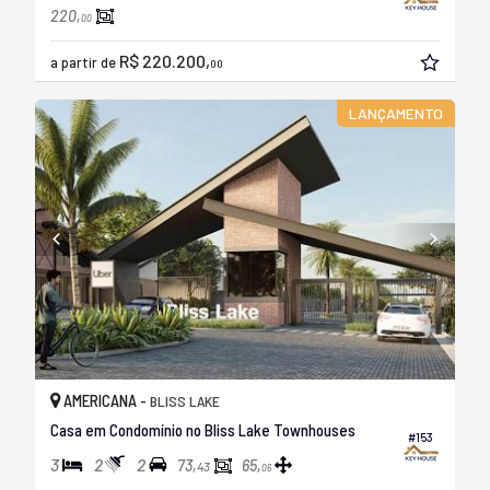
220,
00
R$ 220.200,
a partir de
00
LANÇAMENTO
AMERICANA -
BLISS LAKE
Casa em Condomínio no Bliss Lake Townhouses
#153
3
2
2
73,
65,
43
06