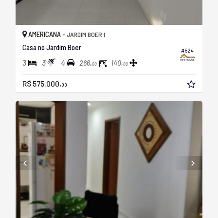
AMERICANA -
JARDIM BOER I
Casa no Jardim Boer
#524
3
3
4
266,
140,
00
00
R$ 575.000,
00