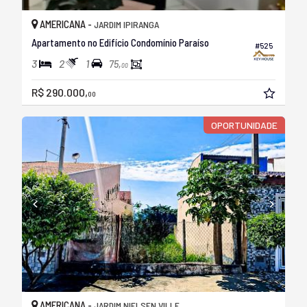
AMERICANA -
JARDIM IPIRANGA
Apartamento no Edifício Condomínio Paraíso
#525
3
2
1
75,
00
R$ 290.000,
00
OPORTUNIDADE
AMERICANA -
JARDIM NIELSEN VILLE