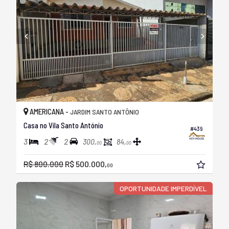
AMERICANA -
JARDIM SANTO ANTÔNIO
Casa no Vila Santo António
#439
3
2
2
300,
84,
00
00
R$ 800.000
R$ 500.000,
00
OPORTUNIDADE IMPERDÍVEL