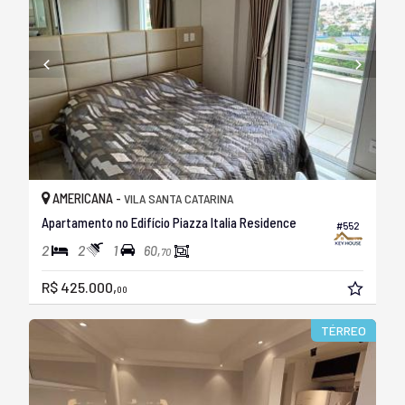
AMERICANA -
VILA SANTA CATARINA
Apartamento no Edifício Piazza Italia Residence
#552
2
2
1
60,
70
R$ 425.000,
00
TÉRREO