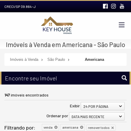
CRECI/SP 39.864-J
Imóveis à Venda em Americana - São Paulo
Imóveis à Venda
São Paulo
Americana
Encontre seu Imóvel
147
imóveis encontrados
Exibir
24 POR PÁGINA
Ordenar por
DATA MAIS RECENTE
Filtrando por:
venda
americana
remover todos