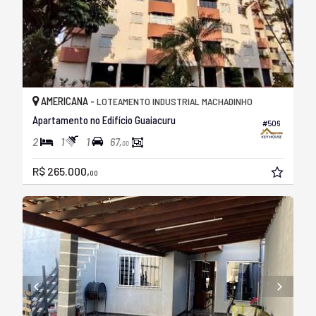
AMERICANA -
LOTEAMENTO INDUSTRIAL MACHADINHO
Apartamento no Edifício Guaiacuru
#506
2
1
1
67,
00
R$ 265.000,
00