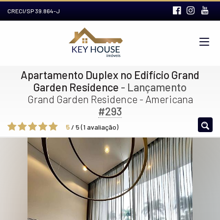
CRECI/SP 39.864-J
Apartamento Duplex no Edifício Grand
Garden Residence
- Lançamento
Grand Garden Residence - Americana
#293
5
/
5
(
1
avaliação)