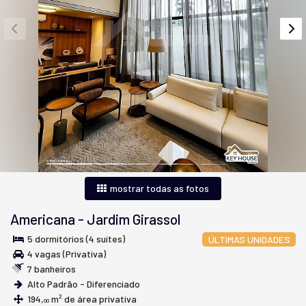
mostrar todas as fotos
Americana
-
Jardim Girassol
5 dormitórios (4 suítes)
ÚLTIMAS UNIDADES
4 vagas (Privativa)
7 banheiros
Alto Padrão - Diferenciado
194,
m² de área privativa
00