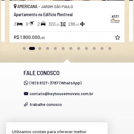
Área de Serviço
AMERICANA -
JARDIM SÃO PAULO
Copa
Apartamento no Edifício Montreal
Estar Íntimo
#337
Piscina Privativa
3
6
2
320,
288,
00
00
Sacada com Churrasqueira
Sala
R$ 1.800.000,
Sala de Jantar
00
Sala para 2 Ambientes
Terraço
Cozinha
Cozinha Americana
Espaço Gourmet
Sacada Integrada
FALE CONOSCO
Hidromassagem
Closet
(19) 9.9127-3787 (WhatsApp)
Sacada Técnica
Entrada de Serviço
contato@keyhouseimoveis.com.br
Banheiro de Serviço
Banheiro Social
trabalhe conosco
Sala de TV
Sala de Estar Íntimo
Suíte Master
Suíte Standard
VEJA MAIS
Demi-Suíte
Utilizamos
cookies
para oferecer melhor