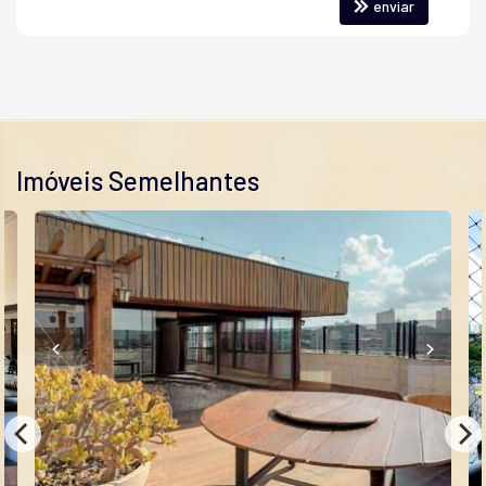
enviar
#keyhouseimoveis
#keyhouse
#imobiliaria
#sbo
#americana
#sbocit
#santabarbara
#santabarbaradoeste
#financiamento
#familia
#photooftheday
#condominio
#investimento
#alexfini
#americanasp
#vendadeimoveis
#loteamentos
#life
#carolinatrochmann
#key
#vendasdeapartamentos
#interiordesp
#casasmodernas
#instagoo
OBS. Valores sujeito a alteração sem aviso prévio - 0125
Imóveis Semelhantes
Características do Imóvel
Ar Condicionado
Churrasqueira
Despensa
Piso Cerâmico
Piso Laminado
Piso Porcelanato
Piso Vinílico
Infra para Ar Split
Andar Alto
Vista Livre
Acabamento em Gesso
Fechadura Eletrônica
Vista Panorâmica
Mezanino