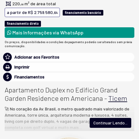
220,
m² de área total
00
a partir de
R$ 2.759.580,
64
financiamento bancário
financiamento direto
Mais Informações via WhatsApp
Os preços, disponibilidades e condições de pagamento poderão ser alterados sem prévia
comunicação.
Adicionar aos Favoritos
Imprimir
Financiamentos
Apartamento Duplex no Edifício Grand
Garden Residence em Americana -
Ticem
🚀 No coração da Av. Brasil, o metro quadrado mais valorizado de
Americana, torre única, arquitetura moderna e luxuosa, 4 suítes,
living com pé direito duplo, 4 vagas de garagem, área de lazer
Continuar Lendo...
completa com golf virtual e muito mais…
🌾 Grand Garden Residence em Americana - SP