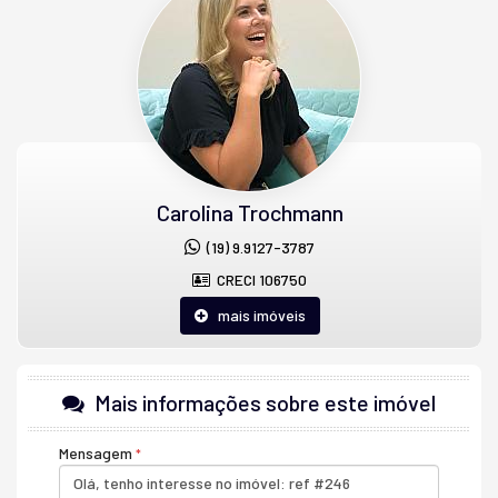
Terreo: Área Privativa (apartamento) 63,23m²- Área Privativa área
livre descoberta 14,7m² - Área Privativa Total 77,93 m² .
CONTRAPISO DESEMPENADO: Salas e dormitórios.
PISOS CERÂMICOS: Cozinhas, área de serviços, banheiros. Hall e
escadas.
> Somente UMA unidade disponivel neste pavimento, Terreo.<
Carolina Trochmann
Características do Imóvel
(19) 9.9127-3787
Área de Serviço
Sala para 2 Ambientes
CRECI 106750
Cozinha Americana
Banheiro Social
mais imóveis
Piso Cerâmico
Internet / WiFi
Infra para Ar Split
Acabamento em Gesso
Mais informações sobre este imóvel
Características do Empreendimento
Portão Eletrônico
Mensagem
Câmeras de Segurança
Acessibilidade para PNE