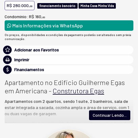
R$ 280.000,
financiamento bancário
Minha Casa Minha Vida
00
Condomínio: R$ 160,
00
Mais Informações via WhatsApp
Os preços, disponibilidades e condições de pagamento poderão ser alterados sem prévia
comunicação.
Adicionar aos Favoritos
Imprimir
Financiamentos
Apartamento no Edificio Guilherme Egas
em Americana -
Construtora Egas
Apartamentos com 2 quartos, sendo 1 suíte, 2 banheiros, sala de
estar integrada a sacada, cozinha ampla e área de serviço, com 1
ou duas vagas de garagem.
Continuar Lendo...
Amplo, com suíte para privacidade aos moradores e uma área de
estar integrada a sacada para seu melhor lazer, tudo em um bairro
tranquilo, com vários pontos comerciais e faculdade próximos.