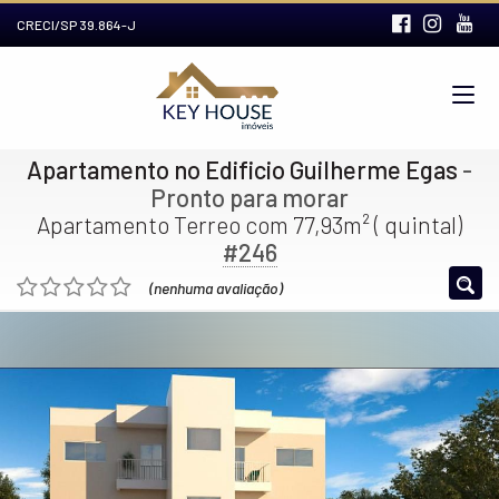
CRECI/SP 39.864-J
Apartamento no Edificio Guilherme Egas
-
Pronto para morar
Apartamento Terreo com 77,93m² ( quintal)
#246
(nenhuma avaliação)