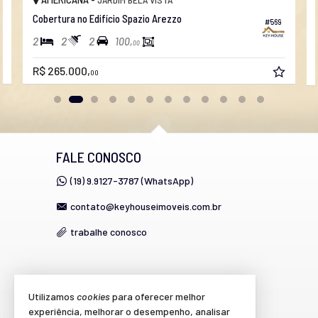
Cobertura no Edifício Spazio Arezzo
#569
2
2
2
100,
00
R$ 265.000,
00
FALE CONOSCO
(19) 9.9127-3787 (WhatsApp)
contato@keyhouseimoveis.com.br
trabalhe conosco
VEJA MAIS
Utilizamos
cookies
para oferecer melhor
experiência, melhorar o desempenho, analisar
cadastre seu imóvel