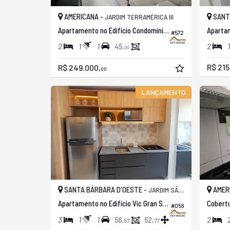
AMERICANA -
SANT
JARDIM TERRAMÉRICA III
Apartamento no Edifício Condominio Residencial Parque Alliance
#572
2
1
1
2
1
45,
00
R$ 215
R$ 249.000,
00
LANÇAMENTO
SANTA BÁRBARA D'OESTE -
AMER
JARDIM SÃO FRANCISCO
Apartamento no Edifício Vic Gran São Francisco
Cobertu
#056
3
1
1
2
56,
52,
57
77