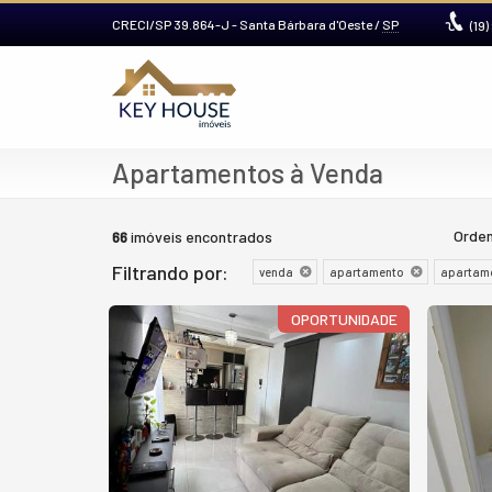
CRECI/SP 39.864-J
- Santa Bárbara d'Oeste /
SP
(19)
Apartamentos à Venda
Orden
66
imóveis encontrados
Filtrando por:
venda
apartamento
apartame
OPORTUNIDADE