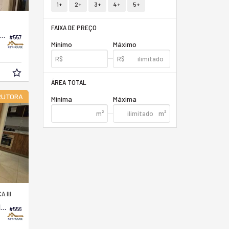
1+
2+
3+
4+
5+
FAIXA DE PREÇO
tamento no Edifício Spazio Azzurro
#557
Mínimo
Máximo
ÁREA TOTAL
RUTORA
Mínima
Máxima
 III
Apartamento no Edifício Moradas do Porto
#556