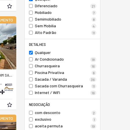
Diferenciado
21
Mobiliado
7
Semimobiliado
8
AMENTO
Sem Mobília
4
Alto Padrão
11
DETALHES
Qualquer
Ar Condicionado
18
Churrasqueira
16
Piscina Privativa
6
ANTA ALICE
Sacada / Varanda
36
fício Alameda Das Andorinhas
#001
Sacada com Churrasqueira
11
Internet / WiFi
16
NEGOCIAÇÃO
com desconto
2
AMENTO
exclusivo
1
aceita permuta
19