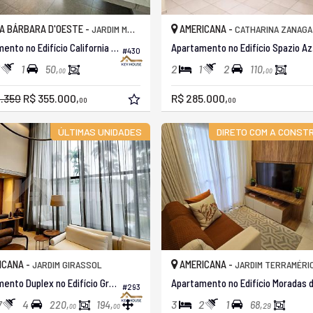
A BÁRBARA D'OESTE -
AMERICANA -
JARDIM MOLLON
CATHARINA ZANAGA
Apartamento no Edifício California Boulevard
Apar
#430
1
2
1
2
50,
110,
00
00
.350
R$ 355.000,
R$ 285.000,
00
00
ÚLTIMAS UNIDADES
DIRETO COM A CONST
ICANA -
AMERICANA -
JARDIM GIRASSOL
JARDIM TERRAMÉRICA
Apartamento Duplex no Edifício Grand Garden Residence
#293
7
4
3
2
1
220,
194,
68,
29
00
00