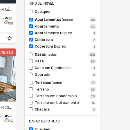
TIPO DE IMÓVEL
O FRANCISCO
Qualquer
Apartamento no Edifício Gran Vic Tupinambás
#486
Apartamentos
(todos)
66
Apartamento
62
Apartamento Duplex
1
Cobertura
2
Cobertura Duplex
1
AMENTO
Casas
(todas)
139
Casa
60
Casa em Condomínio
71
Sobrado
8
Terrenos
(todos)
77
Terreno
35
Terreno em Condomínio
28
Terreno em Loteamento
14
OS MANACÁS
Chácara
3
Apartamento no Edifício Barcelona Residence
#559
CARACTERÍSTICAS
Qualquer