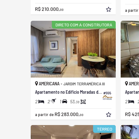
R$ 210.000,
00
a parti
DIRETO COM A CONSTRUTORA
AMERICANA -
AMER
JARDIM TERRAMÉRICA III
Apartamento no Edifício Moradas do Porto
#555
2
2
1
2
53,
38
R$ 283.000,
R$ 42
a partir de
00
TÉRREO