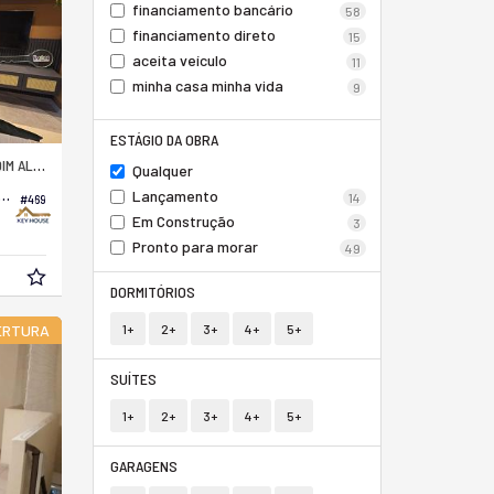
financiamento bancário
58
financiamento direto
15
aceita veículo
11
minha casa minha vida
9
ESTÁGIO DA OBRA
LPHACENTER
Qualquer
to no Residencial Liv Alpha - Livon
Lançamento
14
#469
Em Construção
3
Pronto para morar
49
DORMITÓRIOS
ERTURA
1+
2+
3+
4+
5+
SUÍTES
1+
2+
3+
4+
5+
GARAGENS