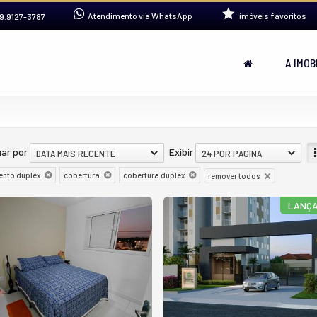
Atendimento via WhatsApp
imóveis favoritos
9.9127-3787
A IMOB
ar por
Exibir
DATA MAIS RECENTE
24 POR PÁGINA
nto duplex
cobertura
cobertura duplex
remover todos
LANÇ