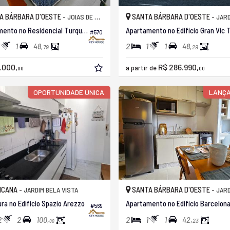
A BÁRBARA D'OESTE -
SANTA BÁRBARA D'OESTE -
JOIAS DE SANTA BÁRBARA
JARDIM SÃ
Apartamento no Residencial Turquesa
#570
1
2
1
1
48,
48,
79
29
.000,
R$ 286.990,
a partir de
00
00
OPORTUNIDADE ÚNICA
LANÇ
ICANA -
SANTA BÁRBARA D'OESTE -
JARDIM BELA VISTA
JARDIM D
ra no Edifício Spazio Arezzo
#569
2
2
2
1
1
100,
42,
23
00