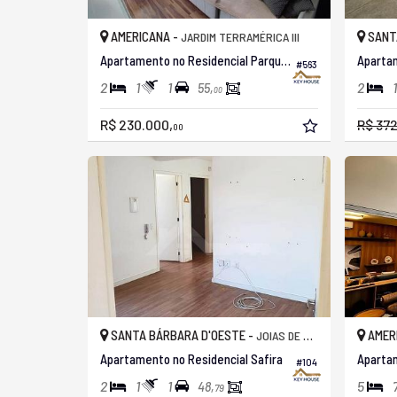
AMERICANA -
SANT
JARDIM TERRAMÉRICA III
Apartamento no Residencial Parque Alliance
#563
2
1
1
2
1
55,
00
R$ 230.000,
R$ 372
00
SANTA BÁRBARA D'OESTE -
AMER
JOIAS DE SANTA BÁRBARA
Apartamento no Residencial Safira
#104
2
1
1
5
48,
79