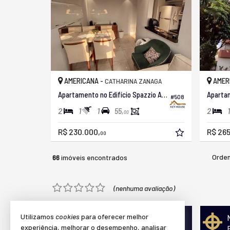
AMERICANA -
AMER
CATHARINA ZANAGA
Apartamento no Edifício Spazzio Azurro
Apartam
#508
2
1
1
2
1
55,
00
R$ 230.000,
R$ 265
00
Orden
66
imóveis encontrados
(nenhuma avaliação)
Utilizamos
cookies
para oferecer melhor
Quer vender seu imóvel?
experiência, melhorar o desempenho, analisar
Cadastre-se e anuncie conosco