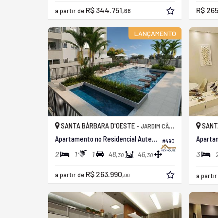
R$ 344.751,
R$ 265
a partir de
66
LANÇAMENTO
SANTA BÁRBARA D'OESTE -
SANT
JARDIM CÂNDIDO BERTINI
Apartamento no Residencial Autenticità
#490
2
1
1
3
48,
46,
30
30
R$ 263.990,
a partir de
a parti
00