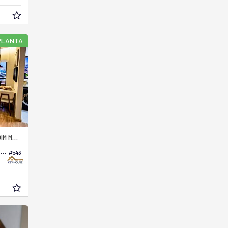
PLANTA
 MOLLON
Apartamento no Edifício Multiview Residence
#543