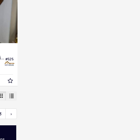
Apartamento no Edifício Condomínio Paraíso
#525
3
›
dos