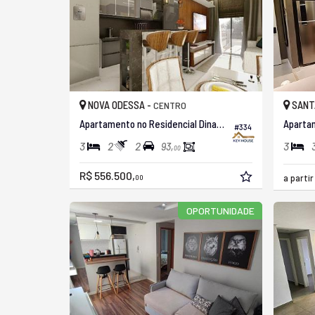
NOVA ODESSA -
SANT
CENTRO
Apartamento no Residencial Dinamarca
#334
3
2
2
3
93,
00
R$ 556.500,
a parti
00
OPORTUNIDADE