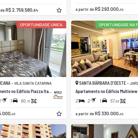
R$ 293.000,
R$ 2.759.580,
a partir de
r de
64
00
OPORTUNIDADE ÚNICA
OPORTUNIDADE NA 
ICANA -
SANTA BÁRBARA D'OESTE -
VILA SANTA CATARINA
JARDIM
Apartamento no Edifício Piazza Italia Residence
#552
2
1
2
2
1
60,
57,
70
89
5.000,
R$ 330.000,
a partir de
00
00