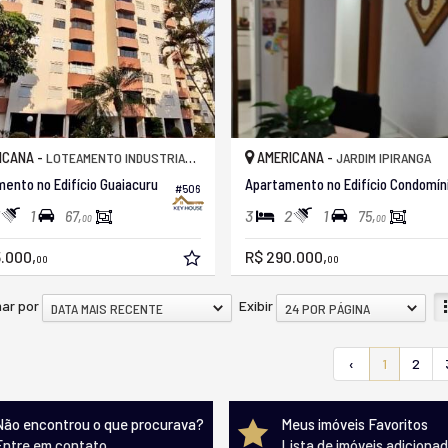
ICANA -
AMERICANA -
LOTEAMENTO INDUSTRIAL MACHADINHO
JARDIM IPIRANGA
ento no Edifício Guaiacuru
#506
1
3
2
1
67,
75,
00
00
.000,
R$ 290.000,
00
00
ar por
Exibir
DATA MAIS RECENTE
24 POR PÁGINA
‹
1
2
Não encontrou o que procurava?
Meus imóveis Favoritos
Entre em contato
Lista de imóveis adiciona