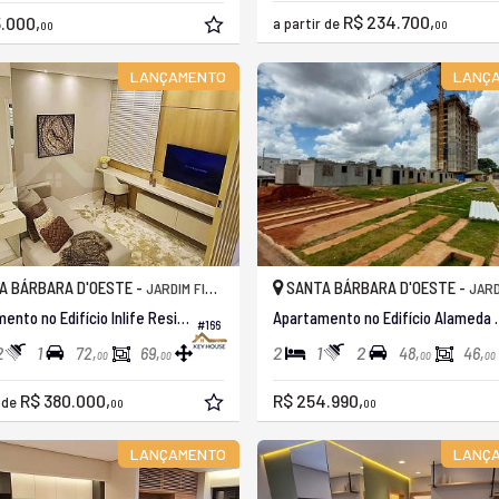
R$ 234.700,
.000,
a partir de
00
00
LANÇAMENTO
LANÇ
A BÁRBARA D'OESTE -
SANTA BÁRBARA D'OESTE -
JARDIM FIRENZE
JARDIM S
Apartamento no Edifício Inlife Residence
Apartamento no Edi
#166
2
1
2
1
2
72,
69,
48,
46,
00
00
00
00
R$ 380.000,
R$ 254.990,
r de
00
00
LANÇAMENTO
LANÇ