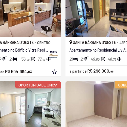
A BÁRBARA D'OESTE -
SANTA BÁRBARA D'OESTE -
CENTRO
JARDIM A
Apartamento no Edifício Vitra Residence
Apartamen
#066
3
2
2
2
156,
77,
49,
48,
50
79
00
00
R$ 298.000,
R$ 594.994,
a partir de
r de
93
00
OPORTUNIDADE ÚNICA
COB