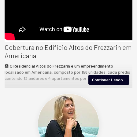
Cobertura no Edifício Altos do Frezzarin em
Americana
🏣 O Residencial Altos do Frezzarin é um empreendimento
localizado em Americana, composto por 156 unidades, cada prédio
contendo 13 andares e 4 apartamentos por andar.
Continuar Lendo...
📐Apartamentos com 88,44 m² com Varanda Gourmet
🛏 03 dormitórios sendo 1 Suite
☀️ Sol da Manhã
🛗 13º Andar (Cobertura)
🚿 02 Banheiros
🚗 02 Vagas de Estacionamento Cobertos
❄️ Pontos de Ar Condicionados
🥪 Área de Convivência