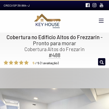
CRECI/SP 39.864-J
Cobertura no Edifício Altos do Frezzarin
-
Pronto para morar
Cobertura Altos do Frezarin
#488
5
/
5
(
1
avaliação)