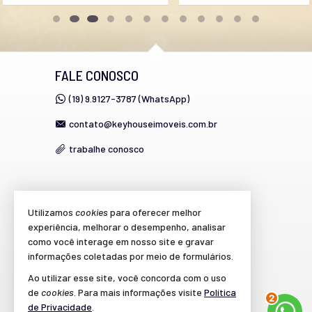
Piscina Infantil
Câmeras de Segurança
Elevador
Quadra de Tênis
Deck Molhado
FALE CONOSCO
Espaço Zen
Pìscina Térmica
(19) 9.9127-3787 (WhatsApp)
Entrada para Banhistas
contato@keyhouseimoveis.com.br
trabalhe conosco
VEJA MAIS
Utilizamos
cookies
para oferecer melhor
experiência, melhorar o desempenho, analisar
cadastre seu imóvel
como você interage em nosso site e gravar
imóveis favoritos
informações coletadas por meio de formulários.
Ao utilizar esse site, você concorda com o uso
mapa de imóveis
de
cookies
. Para mais informações visite
Política
2
de Privacidade
.