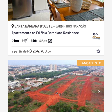
SANTA BÁRBARA D'OESTE -
JARDIM DOS MANACÁS
Apartamento no Edifício Barcelona Residence
#559
2
1
1
42,
23
R$ 234.700,
a partir de
00
LANÇAMENTO