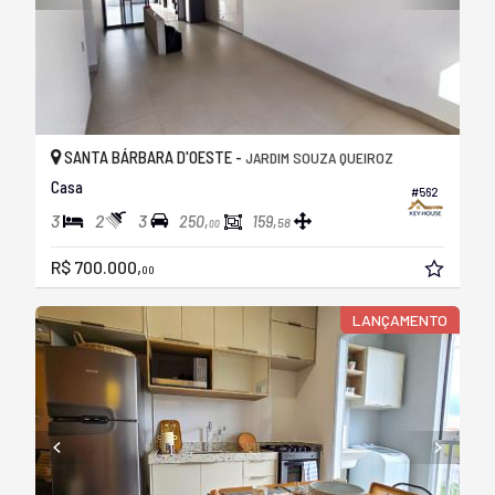
SANTA BÁRBARA D'OESTE -
JARDIM SOUZA QUEIROZ
Casa
#562
3
2
3
250,
159,
58
00
R$ 700.000,
00
LANÇAMENTO