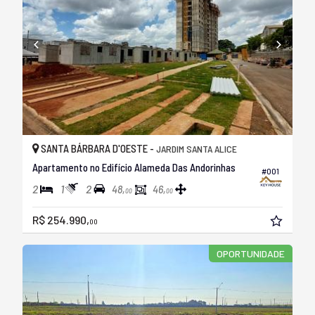
SANTA BÁRBARA D'OESTE -
JARDIM SANTA ALICE
Apartamento no Edifício Alameda Das Andorinhas
#001
2
1
2
48,
46,
00
00
R$ 254.990,
00
OPORTUNIDADE