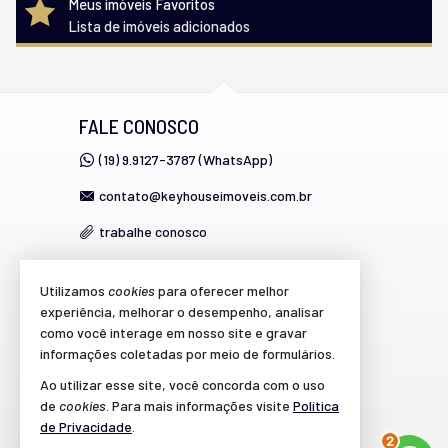
Meus imóveis Favoritos
Lista de imóveis adicionados
FALE CONOSCO
(19) 9.9127-3787 (WhatsApp)
contato@keyhouseimoveis.com.br
trabalhe conosco
Utilizamos
cookies
para oferecer melhor
VEJA MAIS
experiência, melhorar o desempenho, analisar
como você interage em nosso site e gravar
cadastre seu imóvel
informações coletadas por meio de formulários.
imóveis favoritos
Ao utilizar esse site, você concorda com o uso
de
cookies
. Para mais informações visite
Política
mapa de imóveis
de Privacidade
.
3