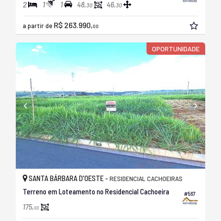
2
1
1
48,
46,
30
30
R$ 263.990,
a partir de
00
OPORTUNIDADE
SANTA BÁRBARA D'OESTE -
RESIDENCIAL CACHOEIRAS
Terreno em Loteamento no Residencial Cachoeira
#567
175,
00