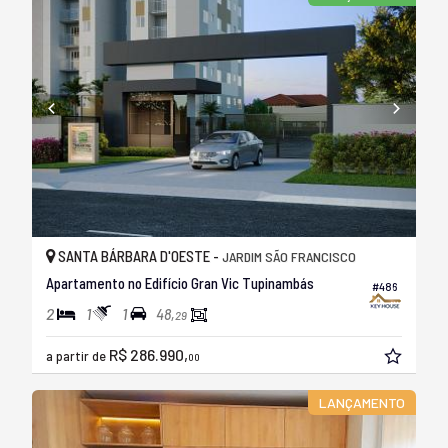
SANTA BÁRBARA D'OESTE -
JARDIM SÃO FRANCISCO
Apartamento no Edifício Gran Vic Tupinambás
#486
2
1
1
48,
29
R$ 286.990,
a partir de
00
LANÇAMENTO