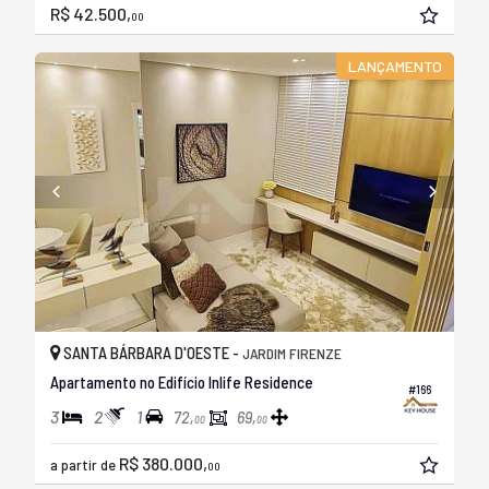
R$ 42.500,
00
LANÇAMENTO
SANTA BÁRBARA D'OESTE -
JARDIM FIRENZE
Apartamento no Edifício Inlife Residence
#166
3
2
1
72,
69,
00
00
R$ 380.000,
a partir de
00