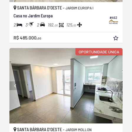
SANTA BÁRBARA D'OESTE -
JARDIM EUROPA I
Casa no Jardim Europa
#492
2
3
2
192,
125,
00
00
R$ 485.000,
00
OPORTUNIDADE ÚNICA
SANTA BÁRBARA D'OESTE -
JARDIM MOLLON