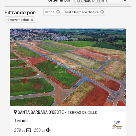
DATA MAIS RECENTE
Filtrando por:
venda
santa bárbara d'oeste
remover todos
SANTA BÁRBARA D'OESTE -
TERRAS DE CILLO
Terreno
#571
259,
250,
00
00