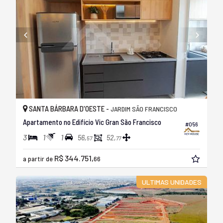
SANTA BÁRBARA D'OESTE -
JARDIM SÃO FRANCISCO
Apartamento no Edifício Vic Gran São Francisco
#056
3
1
1
56,
52,
57
77
R$ 344.751,
a partir de
66
ULTIMAS UNIDADES