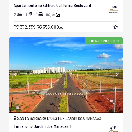
Apartamento no Edifício California Boulevard
#430
2
1
1
50,
00
R$ 372.350
R$ 355.000,
00
100% CONCLUIDO
SANTA BÁRBARA D'OESTE -
JARDIM DOS MANACÁS
Terreno no Jardim dos Manacás II
#164