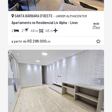
SANTA BÁRBARA D'OESTE -
JARDIM ALPHACENTER
Apartamento no Residencial Liv Alpha - Livon
#469
2
2
49,
48,
50
79
R$ 298.000,
a partir de
00