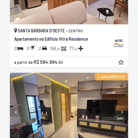
SANTA BÁRBARA D'OESTE -
CENTRO
Apartamento no Edifício Vitra Residence
#066
3
3
2
156,
77,
00
00
R$ 594.994,
a partir de
93
LANÇAMENTO