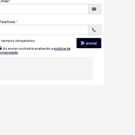
Email
Telefone
*
campos obrigatórios
enviar
Ao enviar você está aceitando a
política de
privacidade
.