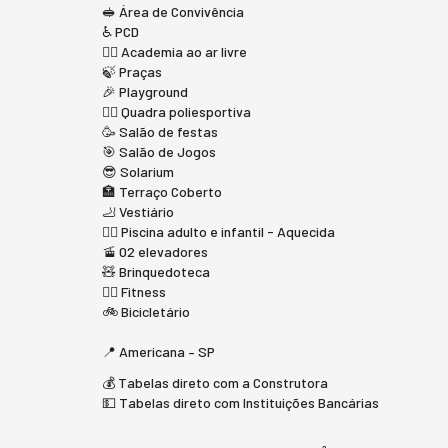
🥪 Área de Convivência
♿ PCD
🏋‍♂️ Academia ao ar livre
🍃 Praças
🎉 Playground
🤾‍♀️ Quadra poliesportiva
🥳 Salão de festas
🎯 Salão de Jogos
😎 Solarium
🏣 Terraço Coberto
🦶 Vestiário
🤽‍♂️ Piscina adulto e infantil - Aquecida
🚡 02 elevadores
🧸 Brinquedoteca
🏋️‍♂️ Fitness
🚲 Bicicletário
📍 Americana – SP
💰 Tabelas direto com a Construtora
💵 Tabelas direto com Instituições Bancárias