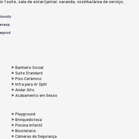
1 suíte, sala de estar/jantar, varanda, cozinha/área de serviço,
bocity
anasp
tagood
Banheiro Social
Suíte Standard
Piso Cerâmico
Infra para Ar Split
Andar Alto
Acabamento em Gesso
Playground
Brinquedoteca
Piscina Infantil
Bicicletário
Câmeras de Segurança