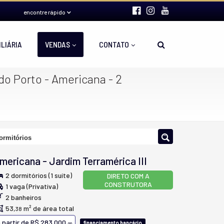
encontre rápido
ILIÁRIA
VENDAS
CONTATO
o Porto - Americana - 2
ormitórios
mericana
-
Jardim Terramérica III
2 dormitórios (1 suíte)
DIRETO COM A
CONSTRUTORA
1 vaga (Privativa)
2 banheiros
53,
m² de área total
38
 partir de
R$ 283.000,
financiamento bancário
00