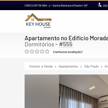
CRECI/SP 39.864-J
- Santa Bárbara d'Oeste /
SP
(19)
Apartamento no Edifício Morada
-
#555
Dormitórios
(nenhuma avaliação)
Imóveis à Venda
Apartamentos
São Paulo
Am