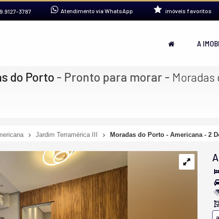
Atendimento via WhatsApp
imóveis favoritos
9.9127-3787
A IMOB
s do Porto
- Pronto para morar
-
Moradas d
ericana
Jardim Terramérica III
Moradas do Porto - Americana - 2 D
A
a