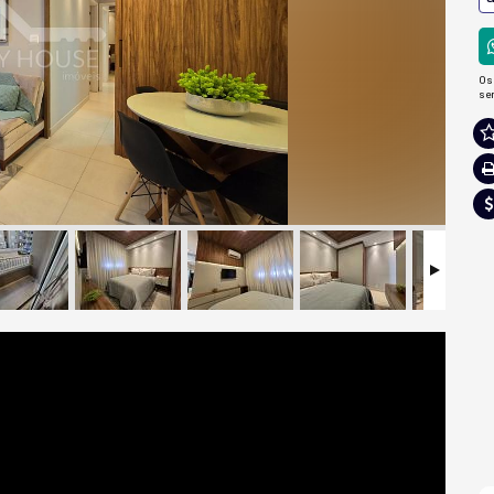
Os
se