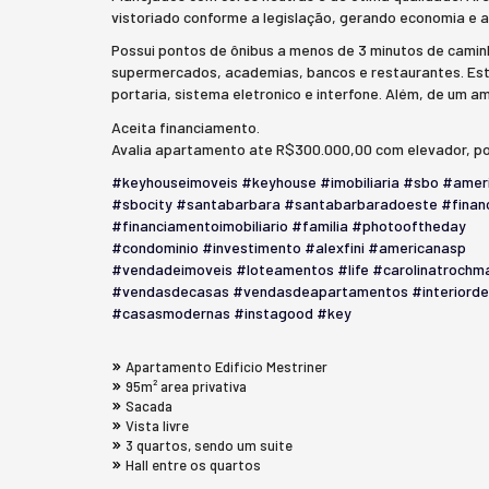
vistoriado conforme a legislação, gerando economia e 
Possui pontos de ônibus a menos de 3 minutos de camin
supermercados, academias, bancos e restaurantes. Es
portaria, sistema eletronico e interfone. Além, de um a
Aceita financiamento.
Avalia apartamento ate R$300.000,00 com elevador, po
#keyhouseimoveis
#keyhouse
#imobiliaria
#sbo
#amer
#sbocity
#santabarbara
#santabarbaradoeste
#finan
#financiamentoimobiliario
#familia
#photooftheday
#condominio
#investimento
#alexfini
#americanasp
#vendadeimoveis
#loteamentos
#life
#carolinatrochm
#vendasdecasas
#vendasdeapartamentos
#interiord
#casasmodernas
#instagood
#key
Apartamento Edificio Mestriner
95m² area privativa
Sacada
Vista livre
3 quartos, sendo um suite
Hall entre os quartos