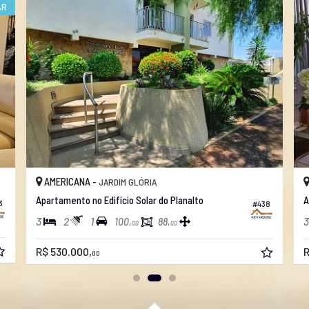
AR
AMERICANA -
JARDIM GLÓRIA
Apartamento no Edifício Solar do Planalto
A
3
#438
3
2
1
3
100,
88,
00
00
R$ 530.000,
R
00