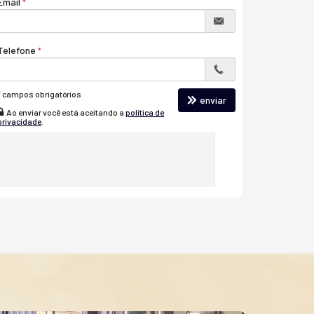
Email
Telefone
*
campos obrigatórios
enviar
Ao enviar você está aceitando a
política de
privacidade
.