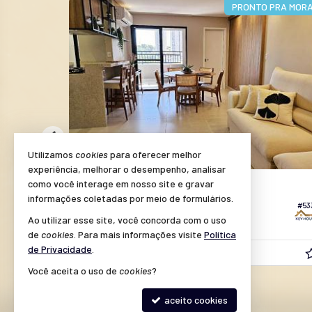
OCALIZAÇÃO
PRONTO PRA MOR
Utilizamos
cookies
para oferecer melhor
experiência, melhorar o desempenho, analisar
AMERICANA -
JARDIM DONA JUDITH
como você interage em nosso site e gravar
informações coletadas por meio de formulários.
Apartamento no Residencial Esmeralda
#53
#319
Ao utilizar esse site, você concorda com o uso
3
3
2
101,
00
de
cookies
. Para mais informações visite
Política
de Privacidade
.
R$ 695.000,
a partir de
00
Você aceita o uso de
cookies
?
aceito cookies