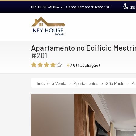
CRECI/SP 39.864-J
- Santa Bárbara d'Oeste /
SP
(19)
Apartamento no Edificio Mestri
#201
4
/
5
(
1
avaliação)
Imóveis à Venda
Apartamentos
São Paulo
Am