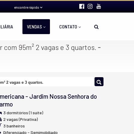
encontre rápido
ILIÁRIA
VENDAS
CONTATO
-
er com 95m² 2 vagas e 3 quartos.
m² 2 vagas e 3 quartos.
mericana
-
Jardim Nossa Senhora do
armo
3 dormitórios (1 suíte)
2 vagas (Privativa)
3 banheiros
Diferenciado - Semimobiliado