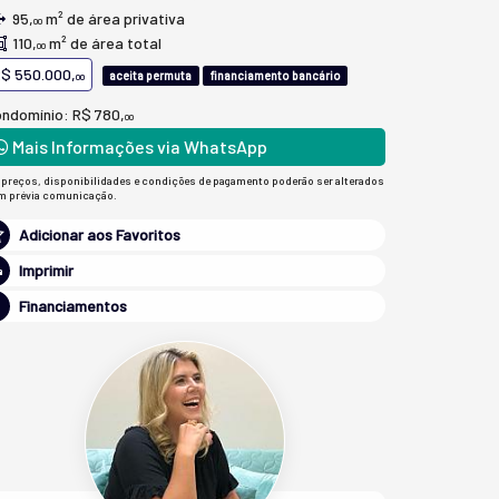
95,
m² de área privativa
00
110,
m² de área total
00
$ 550.000,
aceita permuta
financiamento bancário
00
ndomínio: R$ 780,
00
Mais Informações via WhatsApp
 preços, disponibilidades e condições de pagamento poderão ser alterados
m prévia comunicação.
Adicionar aos Favoritos
Imprimir
Financiamentos