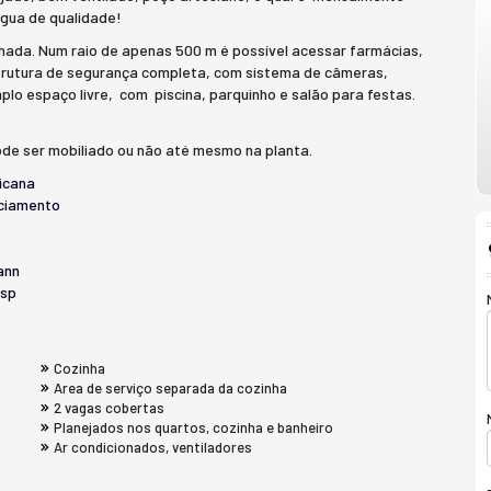
agua de qualidade!
hada. Num raio de apenas 500 m é possível acessar farmácias,
trutura de segurança completa, com sistema de câmeras,
mplo espaço livre, com piscina, parquinho e salão para festas.
de ser mobiliado ou não até mesmo na planta.
icana
ciamento
ann
esp
Cozinha
Area de serviço separada da cozinha
2 vagas cobertas
Planejados nos quartos, cozinha e banheiro
Ar condicionados, ventiladores