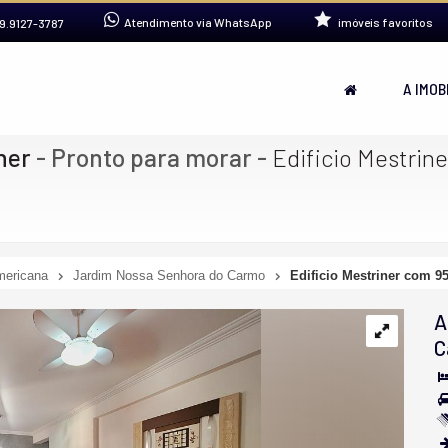
Atendimento via WhatsApp
imóveis favoritos
9.9127-3787
A IMOB
ner
- Pronto para morar
-
Edificio Mestrin
ericana
Jardim Nossa Senhora do Carmo
Edificio Mestriner com 95
A
C