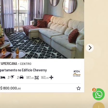
AMERICANA -
AMERICAN
CENTRO
partamento no Edifício Cheverny
Apartamento
#304
3
2
3
2
187,
163,
00
00
R$ 450.00
$ 800.000,
00
2