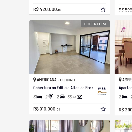
R$ 420.000,
R$ 59
00
COBERTURA
AMERICANA -
AMER
CECHINO
Cobertura no Edifício Altos do Frezzarin
Apartam
#488
3
2
2
2
88,
44
R$ 910.000,
R$ 290
00