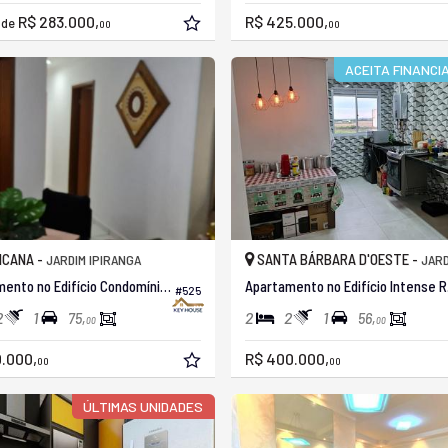
R$ 283.000,
R$ 425.000,
r de
00
00
ACEITA FINANC
ICANA -
SANTA BÁRBARA D'OESTE -
JARDIM IPIRANGA
JARDIM 
Apartamento no Edifício Condomínio Paraíso
Apart
#525
2
1
2
2
1
75,
56,
00
00
.000,
R$ 400.000,
00
00
ÚLTIMAS UNIDADES