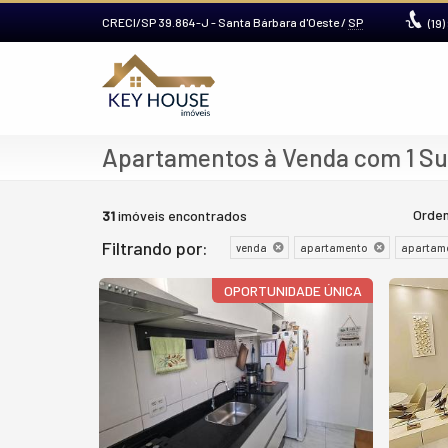
CRECI/SP 39.864-J
- Santa Bárbara d'Oeste /
SP
(19)
Apartamentos à Venda com 1 Su
Orden
31
imóveis encontrados
Filtrando por:
venda
apartamento
apartame
OPORTUNIDADE ÚNICA