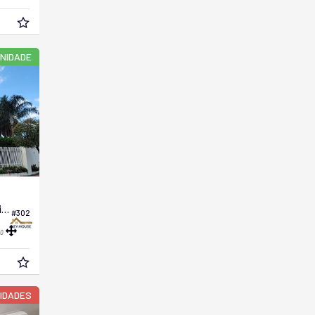
NIDADE
Apartamento no Edifício Condomínio Itália
#302
0
NIDADES