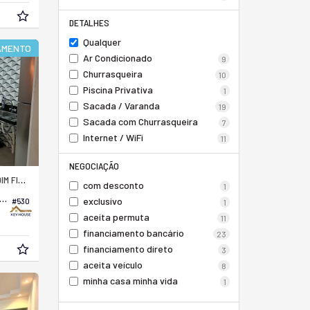
DETALHES
Qualquer
IAMENTO
Ar Condicionado
9
Churrasqueira
10
Piscina Privativa
1
Sacada / Varanda
19
Sacada com Churrasqueira
7
Internet / WiFi
11
NEGOCIAÇÃO
FIRENZE
com desconto
1
amento no Edifício Intense Residence
exclusivo
#530
1
aceita permuta
11
financiamento bancário
23
financiamento direto
3
aceita veículo
8
minha casa minha vida
1