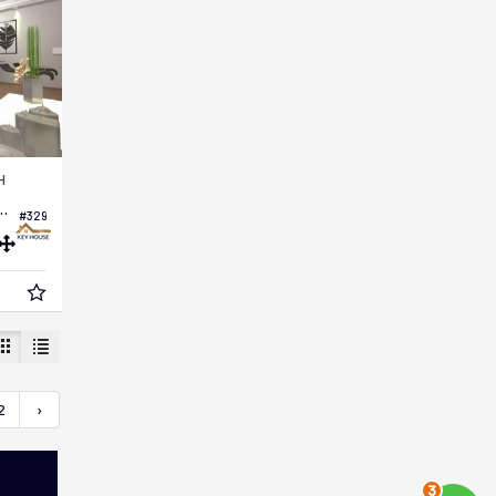
H
 Residencial Green Park
#329
2
›
3