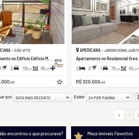
ICANA -
AMERICANA -
SÃO VITO
JARDIM DONA JUDIT
Apartamento no Edifício Edíficio Mestriner
Apartamento no
#319
3
2
2
2
1
119,
95,
76,
65,
00
00
00
00
.000,
R$ 320.000,
00
00
ar por
Exibir
DATA MAIS RECENTE
24 POR PÁGINA
‹
1
Não encontrou o que procurava?
Meus imóveis Favoritos