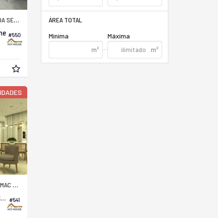
A SECA
ÁREA TOTAL
ne
#550
Mínima
Máxima
NIDADES
C KNIGHT
Apartamento no Edifício Boulevard de Rosé
#541