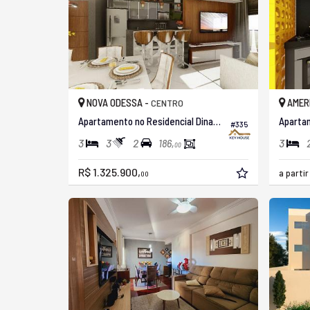
NOVA ODESSA -
AMER
CENTRO
Apartamento no Residencial Dinamarca
#335
3
3
2
3
186,
00
R$ 1.325.900,
a parti
00