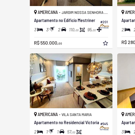
AMERICANA -
AMER
JARDIM NOSSA SENHORA DO CARMO
Apartamento no Edificio Mestriner
#201
3
3
2
2
110,
95,
00
00
R$ 280
R$ 550.000,
00
AMERICANA -
AMER
VILA SANTA MARIA
Apartamento no Residencial Victoria
Apartam
#545
2
1
1
3
57,
00