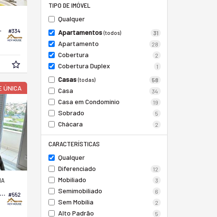
TIPO DE IMÓVEL
Qualquer
Dinamarca
#334
Apartamentos
(todos)
31
Apartamento
28
Cobertura
2
Cobertura Duplex
1
Casas
(todas)
58
 ÚNICA
Casa
34
Casa em Condomínio
19
Sobrado
5
Chácara
2
CARACTERÍSTICAS
Qualquer
Diferenciado
12
Mobiliado
NA
3
Semimobiliado
6
partamento no Edifício Piazza Italia Residence
#552
Sem Mobília
2
Alto Padrão
5