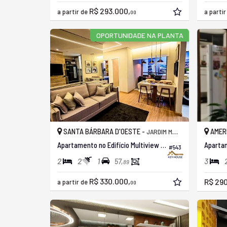
R$ 293.000,
a partir de
a parti
00
OPORTUNIDADE NA PLANTA
SANTA BÁRBARA D'OESTE -
AMER
JARDIM MOLLON
Apartamento no Edifício Multiview Residence
#543
2
2
1
3
57,
89
R$ 330.000,
R$ 290
a partir de
00