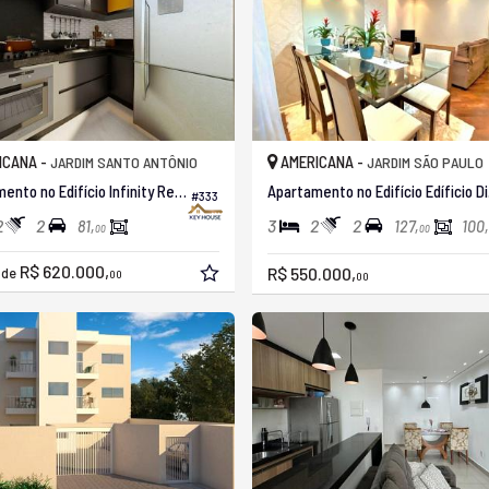
ICANA -
AMERICANA -
JARDIM SANTO ANTÔNIO
JARDIM SÃO PAULO
Apartamento no Edifício Infinity Residence
Apart
#333
2
2
3
2
2
81,
127,
100,
00
00
R$ 620.000,
R$ 550.000,
r de
00
00