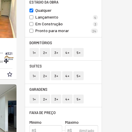
ESTÁGIO DA OBRA
Qualquer
Lançamento
4
Em Construção
3
Pronto para morar
24
DORMITÓRIOS
amento no Edifício Edíficio Dinamarca
1+
2+
3+
4+
5+
#321
00
SUÍTES
1+
2+
3+
4+
5+
GARAGENS
1+
2+
3+
4+
5+
FAIXA DE PREÇO
Mínimo
Máximo