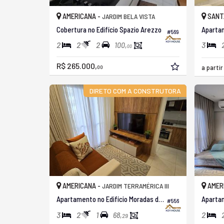
AMERICANA -
SANT
JARDIM BELA VISTA
Cobertura no Edifício Spazio Arezzo
#569
2
2
2
3
100,
00
R$ 265.000,
a parti
00
DIRETO COM A CONSTRUTORA
AMERICANA -
AMER
JARDIM TERRAMÉRICA III
Apartamento no Edifício Moradas do Porto
#556
3
2
1
2
68,
29