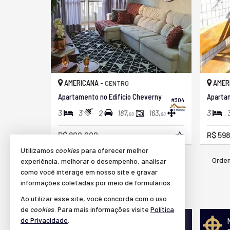
AMERICANA -
AMER
CENTRO
Apartamento no Edifício Cheverny
#304
3
3
2
3
187,
163,
00
00
R$ 800.000,
R$ 598
00
Utilizamos
cookies
para oferecer melhor
Orden
31
imóveis encontrados
experiência, melhorar o desempenho, analisar
como você interage em nosso site e gravar
informações coletadas por meio de formulários.
(nenhuma avaliação)
Ao utilizar esse site, você concorda com o uso
de
cookies
. Para mais informações visite
Política
de Privacidade
.
Quer vender seu imóvel?