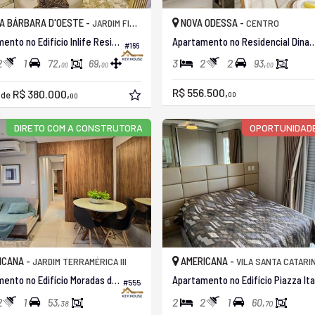
A BÁRBARA D'OESTE -
NOVA ODESSA -
JARDIM FIRENZE
CENTRO
Apartamento no Edifício Inlife Residence
Apartamento no Residencial 
#166
2
1
3
2
2
72,
69,
93,
00
00
00
R$ 556.500,
R$ 380.000,
r de
00
00
DIRETO COM A CONSTRUTORA
OPORTUNIDADE
ICANA -
AMERICANA -
JARDIM TERRAMÉRICA III
VILA SANTA CATARI
Apartamento no Edifício Moradas do Porto
A
#555
2
1
2
2
1
53,
60,
38
70