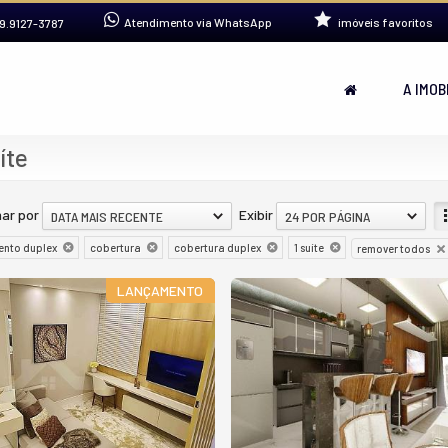
Atendimento via WhatsApp
imóveis favoritos
9.9127-3787
A IMOB
íte
ar por
Exibir
DATA MAIS RECENTE
24 POR PÁGINA
nto duplex
cobertura
cobertura duplex
1 suíte
remover todos
LANÇAMENTO