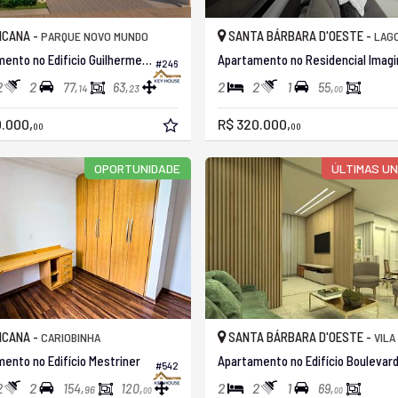
ICANA -
SANTA BÁRBARA D'OESTE -
PARQUE NOVO MUNDO
LAGO
Apartamento no Edificio Guilherme Egas
Apartamento no Residencial Imagi
#246
2
2
2
2
1
77,
63,
55,
14
23
00
.000,
R$ 320.000,
00
00
OPORTUNIDADE
ÚLTIMAS U
ICANA -
SANTA BÁRBARA D'OESTE -
CARIOBINHA
VILA MA
ento no Edifício Mestriner
#542
2
2
2
2
1
154,
120,
69,
96
00
00