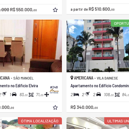
R$ 510.600,
0.000
R$ 550.000,
a partir de
00
00
OPORTU
ICANA -
AMERICANA -
SÃO MANOEL
VILA DAINESE
ento no Edificio Elvira
#248
2
1
2
2
2
83,
71,
108,
84,
00
00
00
0
.000,
R$ 340.000,
00
00
ÓTIMA LOCALIZAÇÃO
ULTIMAS U