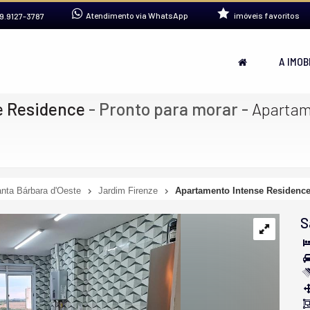
Atendimento via WhatsApp
imóveis favoritos
9.9127-3787
A IMOB
e Residence
- Pronto para morar
-
Apartam
nta Bárbara d'Oeste
Jardim Firenze
Apartamento Intense Residence
S