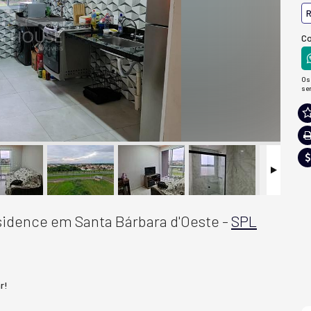
R
Co
Os
se
sidence em Santa Bárbara d'Oeste -
SPL
r!