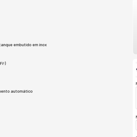
tanque embutido em inox
i!)
amento automático