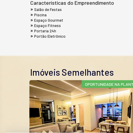
Características do Empreendimento
Salão de Festas
Piscina
Espaço Gourmet
Espaço Fitness
Portaria 24h
Portão Eletrônico
Imóveis Semelhantes
DADE ÚNICA
OPORTUNIDADE NA PLAN