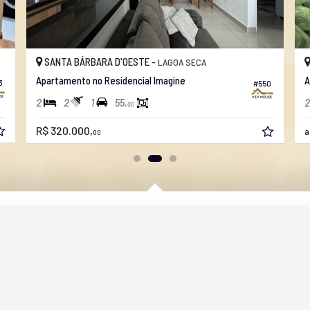
SANTA BÁRBARA D'OESTE -
LAGOA SECA
Apartamento no Residencial Imagine
A
3
#550
2
2
1
2
55,
00
R$ 320.000,
a
00
s direitos reservados.
Política de Privacidade