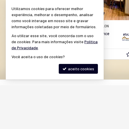
Utilizamos
cookies
para oferecer melhor
experiência, melhorar o desempenho, analisar
como você interage em nosso site e gravar
SANTA BÁRBARA D'OESTE -
JARDIM MOLLON
informações coletadas por meio de formulários.
Apartamento no Edifício Multiview Residence
#54
#430
Ao utilizar esse site, você concorda com o uso
de
cookies
. Para mais informações visite
Política
2
2
1
57,
89
de Privacidade
.
R$ 330.000,
a partir de
00
Você aceita o uso de
cookies
?
aceito cookies
©
2023-
2026
Key House Imóveis -
CRECI/SP 39.864-J
— Todos o