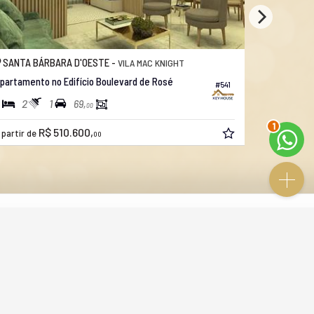
SANTA BÁRBARA D'OESTE -
SANTA BÁ
VILA MAC KNIGHT
partamento no Edifício Boulevard de Rosé
Apartamento
#541
2
1
2
1
69,
00
2
R$ 510.600,
a partir de
 partir de
00
Site para imobiliárias
: Castel Digital