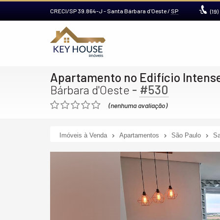
CRECI/SP 39.864-J
- Santa Bárbara d'Oeste /
SP
(19)
Apartamento no Edifício Intens
-
#530
Bárbara d'Oeste
(nenhuma avaliação)
Imóveis à Venda
Apartamentos
São Paulo
Sa