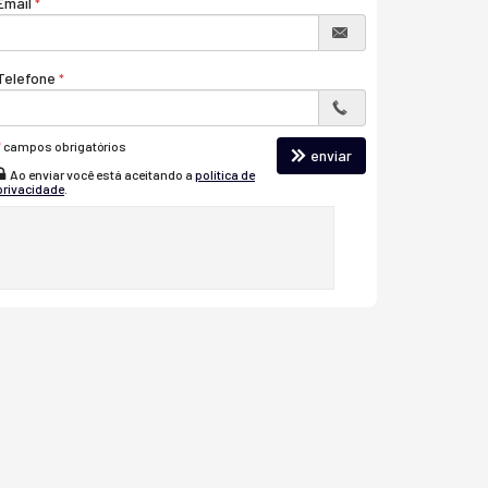
Email
Telefone
*
campos obrigatórios
enviar
Ao enviar você está aceitando a
política de
privacidade
.