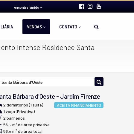
encontre rápido
ILIÁRIA
VENDAS
CONTATO
ento Intense Residence Santa
 Santa Bárbara d'Oeste
anta Bárbara d'Oeste
-
Jardim Firenze
2 dormitórios (1 suíte)
ACEITA FINANCIAMENTO
1 vaga (Privativa)
2 banheiros
56,
m² de área privativa
00
56,
m² de área total
00