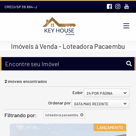
CRECI/SP 39.864-J
Imóveis à Venda - Loteadora Pacaembu
Encontre seu Imóvel
2
imóveis encontrados
Exibir
24 POR PÁGINA
Ordenar por
DATA MAIS RECENTE
Filtrando por:
loteadora pacaembu
LANÇAMENTO