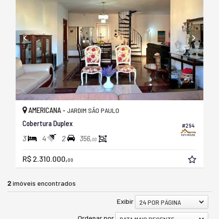
AMERICANA -
JARDIM SÃO PAULO
Cobertura Duplex
#294
3
4
2
356,
00
R$ 2.310.000,
00
2
imóveis encontrados
Exibir
24 POR PÁGINA
Ordenar por