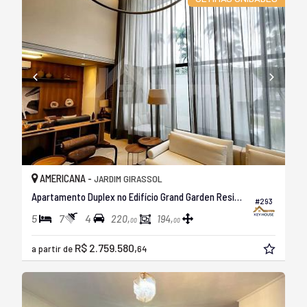
AMERICANA -
JARDIM GIRASSOL
Apartamento Duplex no Edifício Grand Garden Residence
#293
5
7
4
220,
194,
00
00
R$ 2.759.580,
a partir de
64