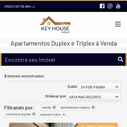
CRECI/SP 39.864-J
Apartamentos Duplex e Triplex à Venda
Encontre seu Imóvel
2
imóveis encontrados
Exibir
24 POR PÁGINA
Ordenar por
DATA MAIS RECENTE
Filtrando por:
venda
apartamento duplex
cobertura duplex
remover todos
ÚLTIMAS UNIDADES