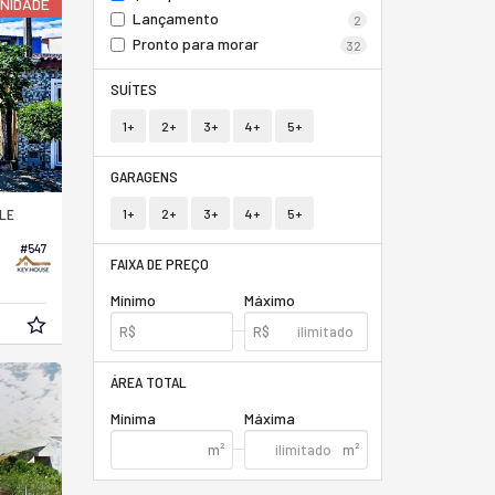
NIDADE
Lançamento
2
Pronto para morar
32
SUÍTES
1+
2+
3+
4+
5+
GARAGENS
LLE
1+
2+
3+
4+
5+
#547
FAIXA DE PREÇO
Mínimo
Máximo
ÁREA TOTAL
Mínima
Máxima