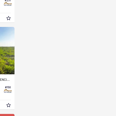
#231
O PACAEMBU
#156