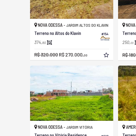
NOVA ODESSA -
NOVA
JARDIM ALTOS DO KLAVIN
Terreno no Altos do Klavin
Terreno
#154
374,
250,
80
00
R$ 320.000
R$ 270.000,
R$ 180
00
NOVA ODESSA -
AMER
JARDIM VITÓRIA
Terreno no Vitória Residence
Terreno