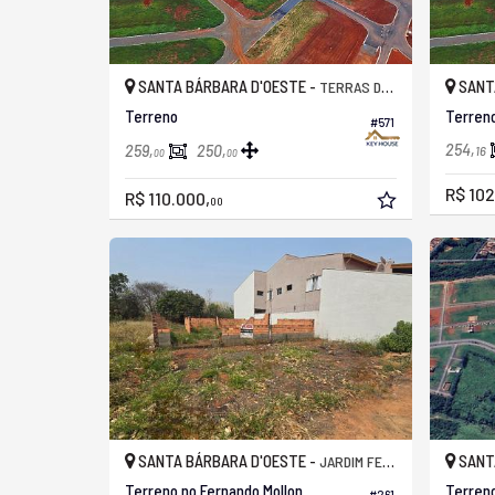
SANTA BÁRBARA D'OESTE -
SANT
TERRAS DE CILLO
Terreno
Terreno
#571
254,
259,
250,
16
00
00
R$ 102
R$ 110.000,
00
SANTA BÁRBARA D'OESTE -
SANT
JARDIM FERNANDO MOLLON
Terreno no Fernando Mollon
Terreno
#261