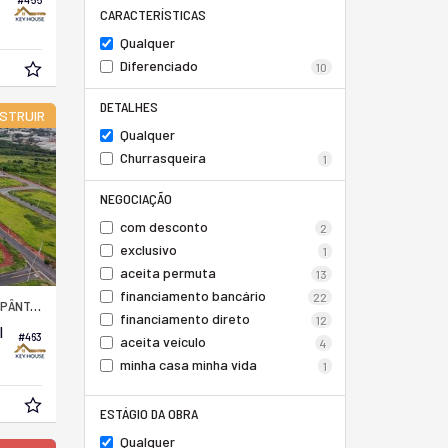
CARACTERÍSTICAS
Qualquer
Diferenciado
10
DETALHES
STRUIR
Qualquer
Churrasqueira
1
NEGOCIAÇÃO
com desconto
2
exclusivo
1
aceita permuta
13
financiamento bancário
22
NTANO III
financiamento direto
12
I
#463
aceita veículo
4
minha casa minha vida
1
ESTÁGIO DA OBRA
Qualquer