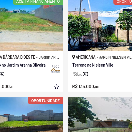
ACEITA FINANCIAMENTO
OPORTU
A BÁRBARA D'OESTE -
AMERICANA -
JARDIM ARANHA OLIVEIRA
JARDIM NIELSEN VI
 no Jardim Aranha Oliveira
Terreno no Nielsen Ville
#505
150,
00
.000,
R$ 135.000,
00
00
OPORTUNIDADE