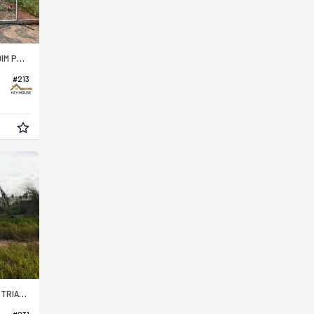
RIMAVERA
#213
E JULHO