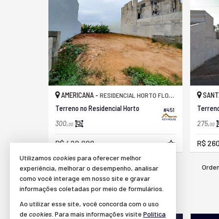
AMERICANA -
SANT
RESIDENCIAL HORTO FLORESTAL JACYRA I
Terreno no Residencial Horto
Terreno
#451
300,
275,
00
00
R$ 420.000,
R$ 260
00
Utilizamos
cookies
para oferecer melhor
Orden
35
imóveis encontrados
experiência, melhorar o desempenho, analisar
como você interage em nosso site e gravar
informações coletadas por meio de formulários.
(nenhuma avaliação)
Ao utilizar esse site, você concorda com o uso
de
cookies
. Para mais informações visite
Política