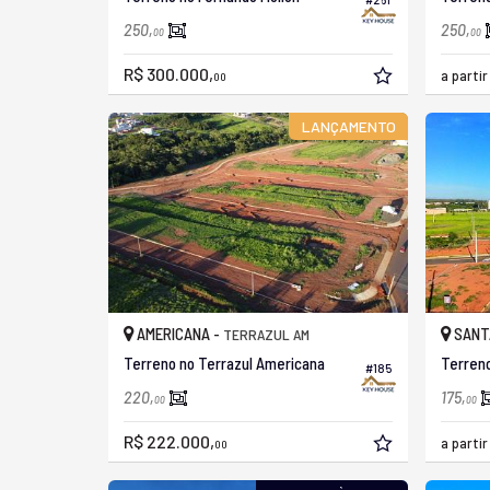
250,
250,
00
00
R$ 300.000,
a parti
00
LANÇAMENTO
AMERICANA -
SANT
TERRAZUL AM
Terreno no Terrazul Americana
Terreno
#185
220,
175,
00
00
R$ 222.000,
a parti
00