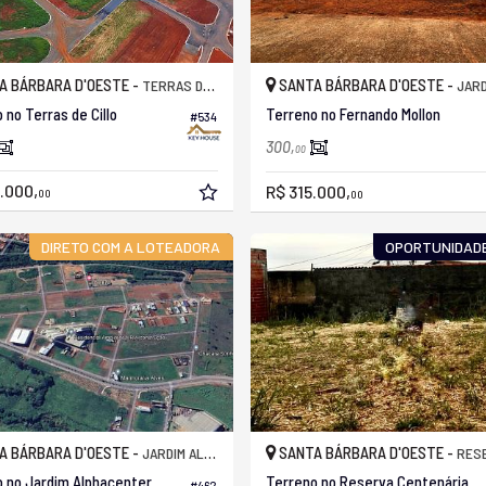
A BÁRBARA D'OESTE -
SANTA BÁRBARA D'OESTE -
TERRAS DE CILLO
JARDIM FER
 no Terras de Cillo
Terreno no Fernando Mollon
#534
300,
00
.000,
R$ 315.000,
00
00
DIRETO COM A LOTEADORA
OPORTUNIDADE
A BÁRBARA D'OESTE -
SANTA BÁRBARA D'OESTE -
JARDIM ALPHACENTER
RESERVA C
 no Jardim Alphacenter
Terreno no Reserva Centenária
#462