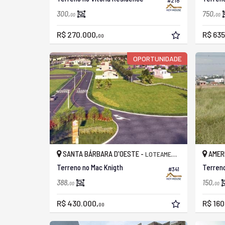
#218
300,
750,
00
00
R$ 270.000,
R$ 635
00
OPORTUNIDADE
SANTA BÁRBARA D'OESTE -
AMER
LOTEAMENTO RESIDENCIAL MAC KNIGHT
Terreno no Mac Knigth
Terreno
#341
388,
150,
00
00
R$ 430.000,
R$ 160
00