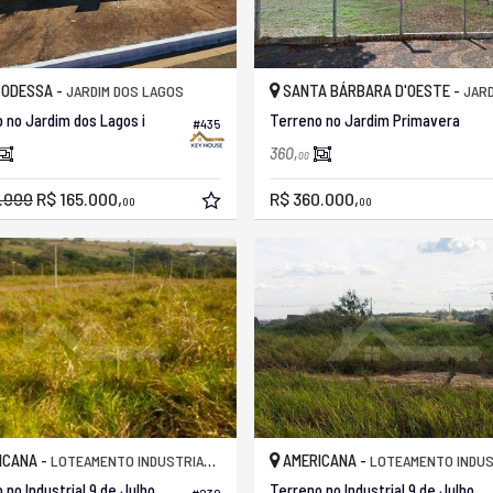
 ODESSA -
SANTA BÁRBARA D'OESTE -
JARDIM DOS LAGOS
JARDIM P
 no Jardim dos Lagos i
Terreno no Jardim Primavera
#435
360,
00
.000
R$ 165.000,
R$ 360.000,
00
00
ICANA -
AMERICANA -
LOTEAMENTO INDUSTRIAL 9 DE JULHO
LOTEAMENTO INDUSTRIAL 9 D
 no Industrial 9 de Julho
Terreno no Industrial 9 de Julho