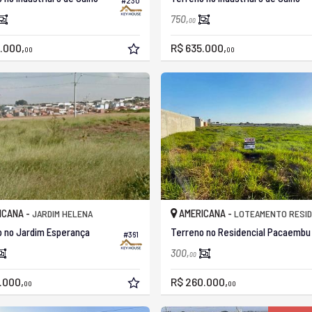
#230
750,
00
.000,
R$ 635.000,
00
00
ICANA -
AMERICANA -
JARDIM HELENA
LOTEAMENTO RESIDENCIAL E COMERCIAL BAIRR
 no Jardim Esperança
Terreno no Residencial Pacaembu
#361
300,
00
.000,
R$ 260.000,
00
00