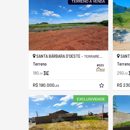
TERRENO À VENDA
SANTA BÁRBARA D'OESTE -
SANT
TERRAMÉRICA SB
Terreno
Terreno
#539
180,
250,
00
00
R$ 190.000,
R$ 230
00
EXCLUSIVIDADE