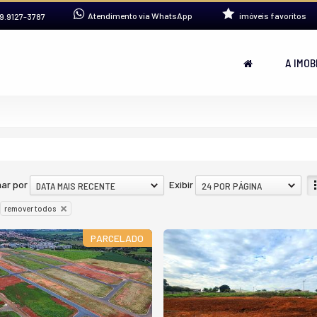
Atendimento via WhatsApp
imóveis favoritos
9.9127-3787
A IMOB
ar por
Exibir
DATA MAIS RECENTE
24 POR PÁGINA
remover todos
PARCELADO