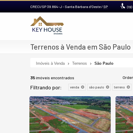
CRECI/SP 39.864-J
- Santa Bárbara d'Oeste /
SP
(19)
Terrenos à Venda em São Paulo
Imóveis à Venda
Terrenos
São Paulo
Orden
35
imóveis encontrados
Filtrando por:
venda
são paulo
terreno