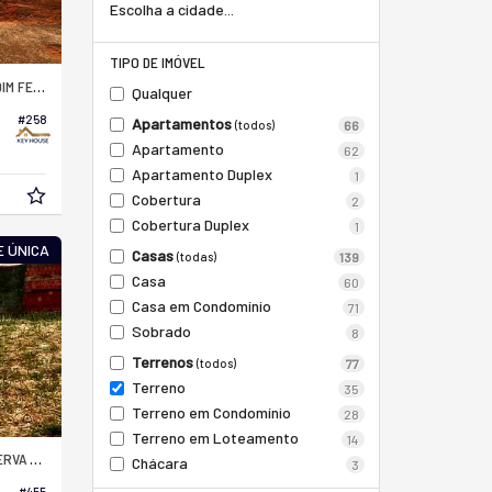
Escolha a cidade...
TIPO DE IMÓVEL
NANDO MOLLON
Qualquer
#258
Apartamentos
(todos)
66
Apartamento
62
Apartamento Duplex
1
Cobertura
2
Cobertura Duplex
1
 ÚNICA
Casas
(todas)
139
Casa
60
Casa em Condomínio
71
Sobrado
8
Terrenos
(todos)
77
Terreno
35
Terreno em Condomínio
28
Terreno em Loteamento
14
ENTENÁRIA
Chácara
3
#455