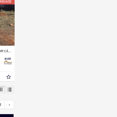
NIDADE
DIDO BERTINI
#468
2
›