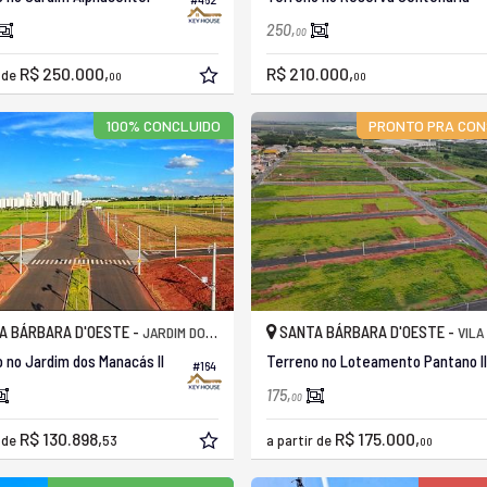
250,
00
R$ 250.000,
R$ 210.000,
r de
00
00
100% CONCLUIDO
PRONTO PRA CON
A BÁRBARA D'OESTE -
SANTA BÁRBARA D'OESTE -
JARDIM DOS MANACÁS
VILA PÂ
 no Jardim dos Manacás II
Terreno no Loteamento Pantano II
#164
175,
00
R$ 130.898,
R$ 175.000,
r de
53
a partir de
00