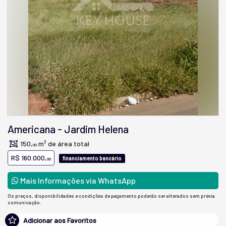
Americana
-
Jardim Helena
150,
m² de área total
00
R$ 160.000,
financiamento bancário
00
Mais Informações via WhatsApp
Os preços, disponibilidades e condições de pagamento poderão ser alterados sem prévia
comunicação.
Adicionar aos Favoritos