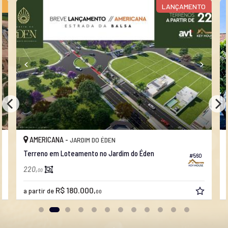
O
LANÇAMENTO
AMERICANA -
JARDIM DO ÉDEN
Terreno em Loteamento no Jardim do Éden
#560
220,
00
R$ 180.000,
a partir de
00