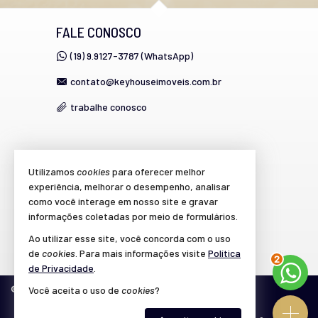
FALE CONOSCO
(19) 9.9127-3787 (WhatsApp)
contato@keyhouseimoveis.com.br
trabalhe conosco
VEJA MAIS
Utilizamos
cookies
para oferecer melhor
experiência, melhorar o desempenho, analisar
cadastre seu imóvel
como você interage em nosso site e gravar
imóveis favoritos
informações coletadas por meio de formulários.
2
Ao utilizar esse site, você concorda com o uso
mapa de imóveis
de
cookies
. Para mais informações visite
Política
de Privacidade
.
©
2026
CRECI/SP 39.864-J
Política de Privacidade
Você aceita o uso de
cookies
?