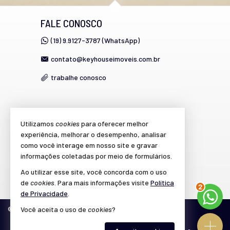
FALE CONOSCO
(19) 9.9127-3787 (WhatsApp)
contato@keyhouseimoveis.com.br
trabalhe conosco
VEJA MAIS
Utilizamos
cookies
para oferecer melhor
experiência, melhorar o desempenho, analisar
cadastre seu imóvel
como você interage em nosso site e gravar
imóveis favoritos
informações coletadas por meio de formulários.
Ao utilizar esse site, você concorda com o uso
mapa de imóveis
3
de
cookies
. Para mais informações visite
Política
de Privacidade
.
Você aceita o uso de
cookies
?
©
2026
CRECI/SP 39.864-J
Política de Privacidade