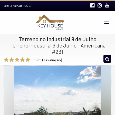
CRECI/SP 39.864-J
Terreno no Industrial 9 de Julho
Terreno Industrial 9 de Julho - Americana
#231
5
/
5
(
1
avaliação)