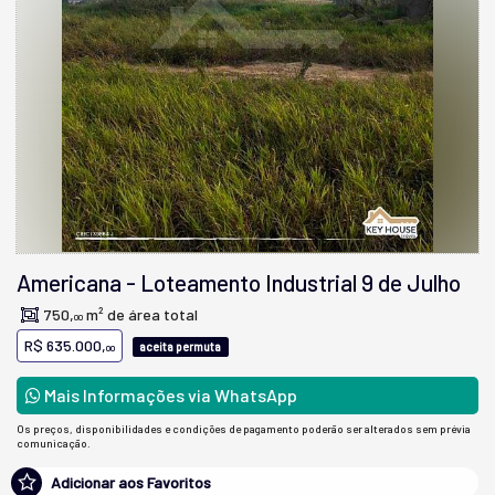
Americana
-
Loteamento Industrial 9 de Julho
750,
m² de área total
00
R$ 635.000,
aceita permuta
00
Mais Informações via WhatsApp
Os preços, disponibilidades e condições de pagamento poderão ser alterados sem prévia
comunicação.
Adicionar aos Favoritos