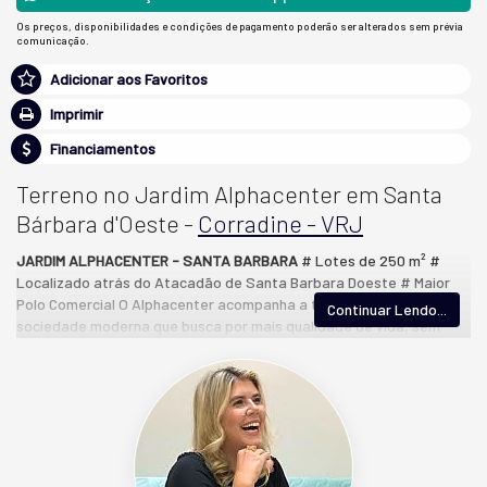
Os preços, disponibilidades e condições de pagamento poderão ser alterados sem prévia
comunicação.
Adicionar aos Favoritos
Imprimir
Financiamentos
Terreno no Jardim Alphacenter em Santa
Bárbara d'Oeste -
Corradine - VRJ
JARDIM ALPHACENTER - SANTA BARBARA
# Lotes de 250 m² #
Localizado atrás do Atacadão de Santa Barbara Doeste # Maior
Polo Comercial O Alphacenter acompanha a tendência da
Continuar Lendo...
sociedade moderna que busca por mais qualidade de vida, sem
abrir mão da modernidade e localização. Sem contar com a
tranquilidade do bairro, a praticidade e comodidade. Localização 5
Minutos do Centro, 15 minutos de Americana, 35 minutos de
Campinas, 5 minutos Shopping de Tivolli, 3 minutos Supermercado
Pavan. Vale a pena conferir!
Condições imperdiveis de pagamento, aqui você é cliente exclusivo,