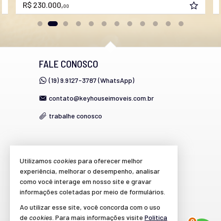
R$ 230.000,
00
FALE CONOSCO
(19) 9.9127-3787 (WhatsApp)
contato@keyhouseimoveis.com.br
trabalhe conosco
VEJA MAIS
Utilizamos
cookies
para oferecer melhor
experiência, melhorar o desempenho, analisar
cadastre seu imóvel
como você interage em nosso site e gravar
imóveis favoritos
informações coletadas por meio de formulários.
Ao utilizar esse site, você concorda com o uso
mapa de imóveis
2
de
cookies
. Para mais informações visite
Política