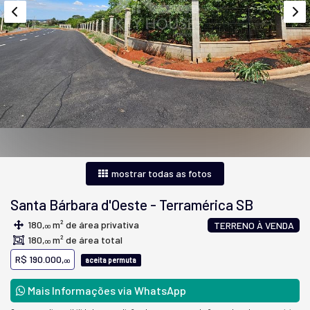
mostrar todas as fotos
Santa Bárbara d'Oeste
-
Terramérica SB
180,
m² de área privativa
TERRENO À VENDA
00
180,
m² de área total
00
R$ 190.000,
aceita permuta
00
Mais Informações via WhatsApp