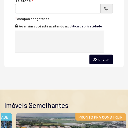
Telefone
*
campos obrigatórios
Ao enviar você está aceitando a
política de privacidade
.
enviar
Imóveis Semelhantes
E
PRONTO PRA CONSTRUIR