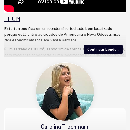
THCM
Este terreno fica em um condomínio fechado bem localizado
porque está entre as cidades de Americana e Nova Odessa, mas
fica especificamente em Santa Bárbara.
É um terreno de 180m², sendo 9m de frente e 20m de profundidade,
Continuar Lendo...
com excelente topografia e uma localização privilegiada dentro do
condomínio, não tem vizinho de fundo.
O Condomínío oferece: portaria 24 horas,academia ao ar livre,
playground, pista de caminhada, ciclovia, salão de festas e espaço
de churrasco.
Agende sua visita e aproveite para investir ou construir seu lar.
Características do Empreendimento
Salão de Festas
Quadra Esportiva
Espaço Gourmet
Carolina Trochmann
Portaria 24h