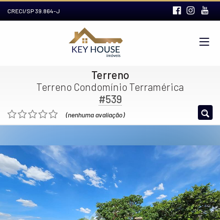
CRECI/SP 39.864-J
Terreno
Terreno Condomínio Terramérica
#539
(nenhuma avaliação)