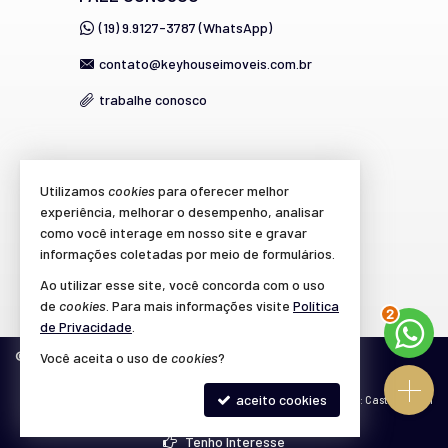
(19) 9.9127-3787 (WhatsApp)
contato@keyhouseimoveis.com.br
trabalhe conosco
VEJA MAIS
Utilizamos
cookies
para oferecer melhor
experiência, melhorar o desempenho, analisar
cadastre seu imóvel
como você interage em nosso site e gravar
imóveis favoritos
informações coletadas por meio de formulários.
Ao utilizar esse site, você concorda com o uso
mapa de imóveis
de
cookies
. Para mais informações visite
Política
3
de Privacidade
.
©
2026
CRECI/SP 39.864-J
Política de Privacidade
Você aceita o uso de
cookies
?
aceito cookies
Site para imobiliárias
: Castel Digital
Tenho Interesse