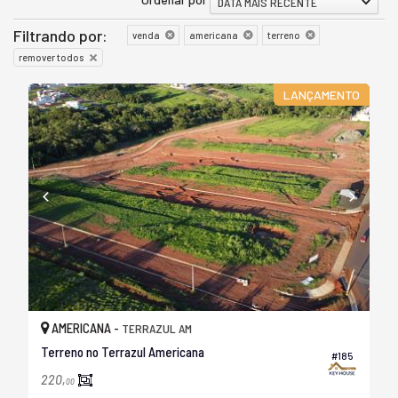
DATA MAIS RECENTE
Filtrando por:
venda
americana
terreno
remover todos
LANÇAMENTO
AMERICANA -
TERRAZUL AM
Terreno no Terrazul Americana
#185
220,
00