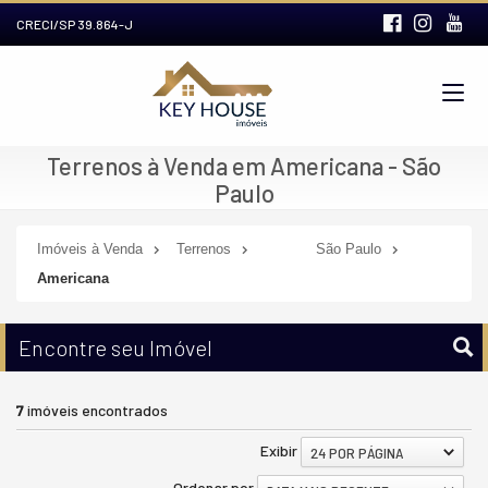
CRECI/SP 39.864-J
Terrenos à Venda em Americana - São
Paulo
Imóveis à Venda
Terrenos
São Paulo
Americana
Encontre seu Imóvel
7
imóveis encontrados
Exibir
24 POR PÁGINA
Ordenar por