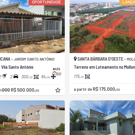
OPORTUNIDADE
LANÇ
ICANA -
SANTA BÁRBARA D'OESTE -
JARDIM SANTO ANTÔNIO
MOLLO
 Vila Santo António
T
#439
2
2
175,
300,
84,
00
00
00
R$ 175.000,
0.000
R$ 500.000,
a partir de
00
00