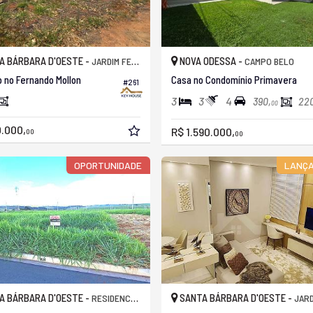
A BÁRBARA D'OESTE -
NOVA ODESSA -
JARDIM FERNANDO MOLLON
CAMPO BELO
 no Fernando Mollon
Casa no Condomínio Primavera
#261
3
3
4
390,
220
00
.000,
R$ 1.590.000,
00
00
OPORTUNIDADE
LANÇ
A BÁRBARA D'OESTE -
SANTA BÁRBARA D'OESTE -
RESIDENCIAL CACHOEIRAS
JARDIM 