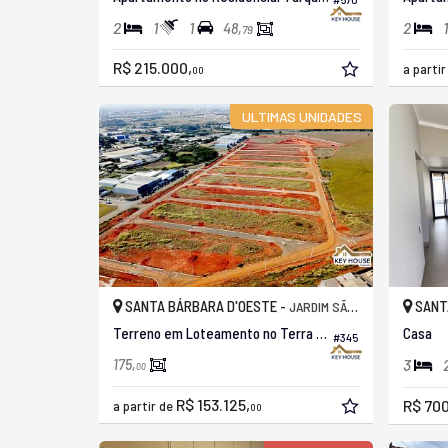
2
1
1
2
1
48,
79
R$ 215.000,
a parti
00
ULTIMAS UNIDADES
SANTA BÁRBARA D'OESTE -
SANT
JARDIM SÃO FRANCISCO
Terreno em Loteamento no Terra Santa
Casa
#345
3
175,
00
R$ 153.125,
R$ 700
a partir de
00