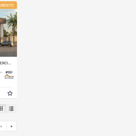
AMENTO
O PACAEMBU
io no Residencial Americana
#551
›
»