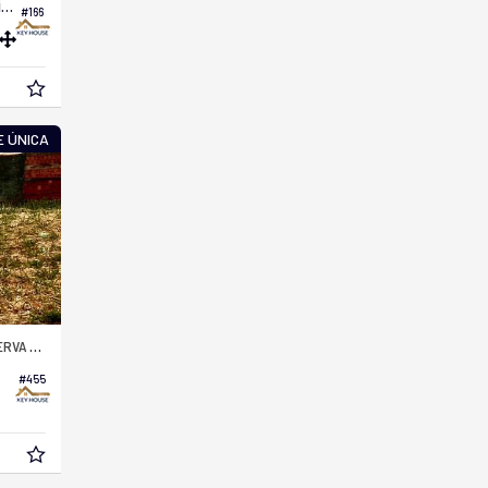
Apartamento no Edifício Inlife Residence
#166
 ÚNICA
ENTENÁRIA
#455