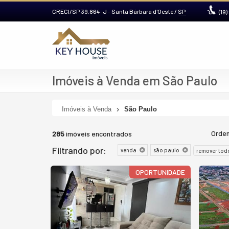
CRECI/SP 39.864-J
- Santa Bárbara d'Oeste /
SP
(19)
Imóveis à Venda em São Paulo
Imóveis à Venda
São Paulo
Orden
285
imóveis encontrados
Filtrando por:
venda
são paulo
remover tod
OPORTUNIDADE