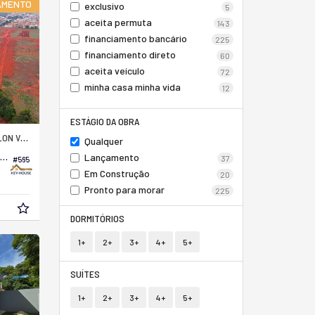
AMENTO
exclusivo
5
aceita permuta
143
financiamento bancário
225
financiamento direto
60
aceita veículo
72
minha casa minha vida
12
ESTÁGIO DA OBRA
N VILLE
Qualquer
erreno em Loteamento no Mollon Ville Residence
Lançamento
37
#565
Em Construção
20
Pronto para morar
225
DORMITÓRIOS
1+
2+
3+
4+
5+
SUÍTES
1+
2+
3+
4+
5+