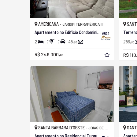
AMERICANA -
SANT
JARDIM TERRAMÉRICA III
Apartamento no Edifício Condominio Residencial Parque Alliance
Terren
#572
2
1
1
45,
259,
00
00
R$ 249.000,
R$ 110
00
SANTA BÁRBARA D'OESTE -
SANT
JOIAS DE SANTA BÁRBARA
Apartamento no Residencial Turquesa
#570