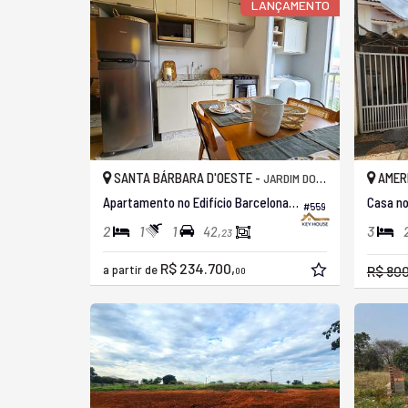
LANÇAMENTO
SANTA BÁRBARA D'OESTE -
AMER
JARDIM DOS MANACÁS
Apartamento no Edifício Barcelona Residence
Casa no
#559
2
1
1
3
42,
23
R$ 234.700,
a partir de
R$ 80
00