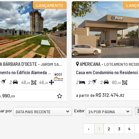
LANÇAMENTO
LANÇ
A BÁRBARA D'OESTE -
AMERICANA -
JARDIM SANTA ALICE
LOTEAMENTO RESIDENCIAL E COMERCIAL BAIRR
Apartamento no Edifício Alameda Das Andorinhas
Casa em Condomín
#001
2
2
2
2
48,
46,
60,
00
00
00
R$ 312.474,
.990,
a partir de
82
00
ar por
Exibir
DATA MAIS RECENTE
24 POR PÁGINA
‹
1
2
3
4