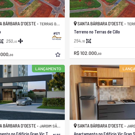
A BÁRBARA D'OESTE -
SANTA BÁRBARA D'OESTE -
TERRAS DE CILLO
TERRAS 
o
Terreno no Terras de Cillo
#571
254,
250,
16
00
R$ 102.000,
.000,
00
00
LANÇAMENTO
LANÇ
A BÁRBARA D'OESTE -
SANTA BÁRBARA D'OESTE -
JARDIM SÃO FRANCISCO
JARDIM SÃ
Apartamento no Edifício Gran Vic Tupinambás
#486