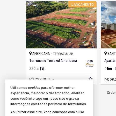
LANÇAMENTO
AMERICANA -
SANT
TERRAZUL AM
Terreno no Terrazul Americana
#185
2
1
220,
00
R$ 222.000,
R$ 254
00
Utilizamos
cookies
para oferecer melhor
Orden
285
imóveis encontrados
experiência, melhorar o desempenho, analisar
como você interage em nosso site e gravar
informações coletadas por meio de formulários.
(nenhuma avaliação)
Ao utilizar esse site, você concorda com o uso