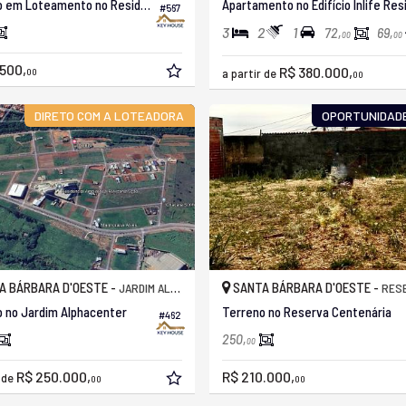
Terreno em Loteamento no Residencial Cachoeira
#567
3
2
1
72,
69,
00
00
500,
R$ 380.000,
00
a partir de
00
DIRETO COM A LOTEADORA
OPORTUNIDADE
A BÁRBARA D'OESTE -
SANTA BÁRBARA D'OESTE -
JARDIM ALPHACENTER
RESERVA C
 no Jardim Alphacenter
Terreno no Reserva Centenária
#462
250,
00
R$ 250.000,
R$ 210.000,
r de
00
00