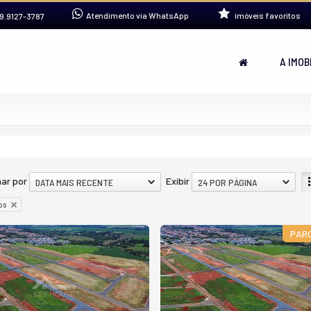
Atendimento via WhatsApp
imóveis favoritos
9.9127-3787
A IMOB
ar por
Exibir
DATA MAIS RECENTE
24 POR PÁGINA
os
PAR