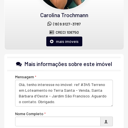
Financiamento direto com a loteadora
Entrega prevista para julho/26
Carolina Trochmann
Lotes a partir de 175m²
(19) 9.9127-3787
Lotes Residenciais e Comerciais
CRECI 106750
#keyhouseimoveis
#keyhouse
#imobiliaria
#sbo
#americana
#sbocit
#santabarbara
#santabarbaradoeste
#financiamento
#familia
mais imóveis
#photooftheday
#condominio
#investimento
#alexfini
#americanasp
#vendadeimoveis
#loteamentos
#life
#carolinatrochmann
#key
#vendasdeapartamentos
#interiordesp
#casasmodernas
#instagoo
Mais informações sobre este imóvel
OBS. Valores sujeito a alteração sem aviso prévio - 0825
Mensagem
Nome Completo