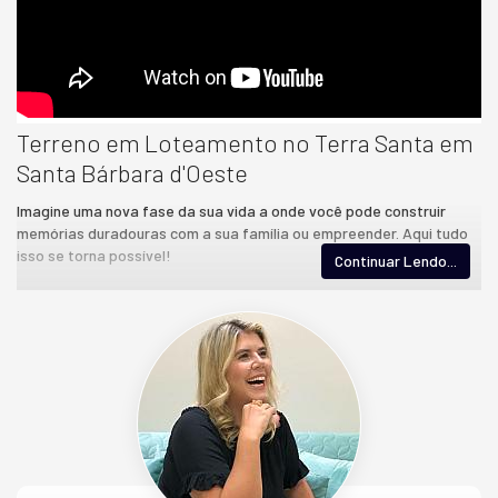
Terreno em Loteamento no Terra Santa em
Santa Bárbara d'Oeste
Imagine uma nova fase da sua vida a onde você pode construir
memórias duradouras com a sua família ou empreender. Aqui tudo
isso se torna possível!
Continuar Lendo...
Loteamento Terra Santa,
um novo bairro em Santa Bárbara
d’Oeste para você morar ou investir. O Loteamento fica localizado
no Bairro Santa Rita de Cássia em frente ao CIEP de Santa Bárbara
D'Oeste à 04 minutos da Faculdade Anhanguera e apenas à 10
minutos do centro da cidade e do Tivoly Shopping.
Financiamento em até
156x
Sem entrada Oportunidade imperdível
Documentação Grátis