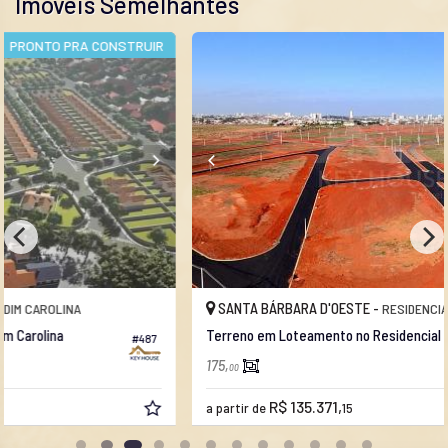
Imóveis Semelhantes
IR
SANTA BÁRBARA D'OESTE -
RESIDENCIAL CACHOEIRAS
Terreno em Loteamento no Residencial Cachoeira
7
#466
175,
00
R$ 135.371,
a partir de
15