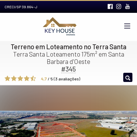
CRECI/SP 39.864-J
Terreno em Loteamento no Terra Santa
Terra Santa Loteamento 175m² em Santa
Barbara d'Oeste
#345
4,7
/
5
(
3
avaliações)