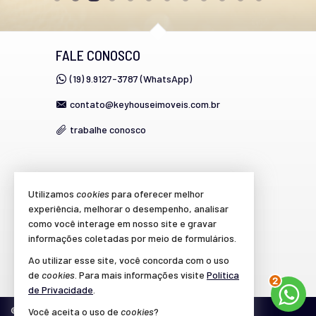
FALE CONOSCO
(19) 9.9127-3787 (WhatsApp)
contato@keyhouseimoveis.com.br
trabalhe conosco
VEJA MAIS
Utilizamos
cookies
para oferecer melhor
experiência, melhorar o desempenho, analisar
cadastre seu imóvel
como você interage em nosso site e gravar
imóveis favoritos
informações coletadas por meio de formulários.
Ao utilizar esse site, você concorda com o uso
mapa de imóveis
de
cookies
. Para mais informações visite
Política
2
de Privacidade
.
Você aceita o uso de
cookies
?
©
2026
CRECI/SP 39.864-J
Política de Privacidade