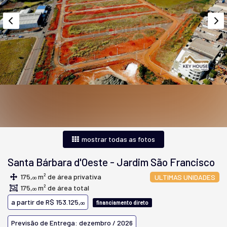
mostrar todas as fotos
Santa Bárbara d'Oeste
-
Jardim São Francisco
175,
m² de área privativa
ULTIMAS UNIDADES
00
175,
m² de área total
00
a partir de
R$ 153.125,
financiamento direto
00
Previsão de Entrega: dezembro / 2026