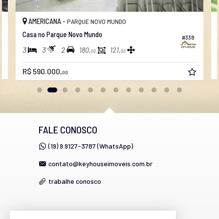
AMERICANA -
PARQUE NOVO MUNDO
Casa no Parque Novo Mundo
#338
3
3
2
180,
121,
00
00
R$ 590.000,
00
FALE CONOSCO
(19) 9.9127-3787 (WhatsApp)
contato@keyhouseimoveis.com.br
trabalhe conosco