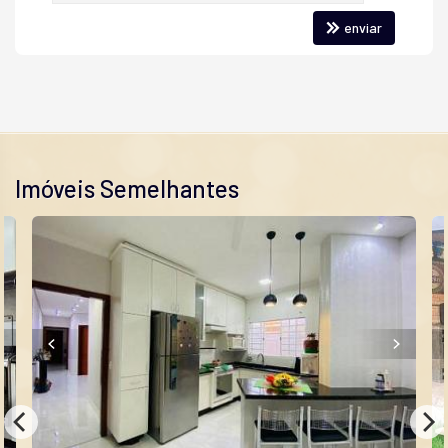
#financiamentoimobiliario
#familia
#photooftheday
enviar
#condominio
#investimento
#alexfini
#americanasp
#vendadeimoveis
#loteamentos
#life
#carolinatrochmann
#vendasdecasas
#vendasdeapartamentos
#interiordesp
#casasmodernas
#instagood
#key
Imóveis Semelhantes