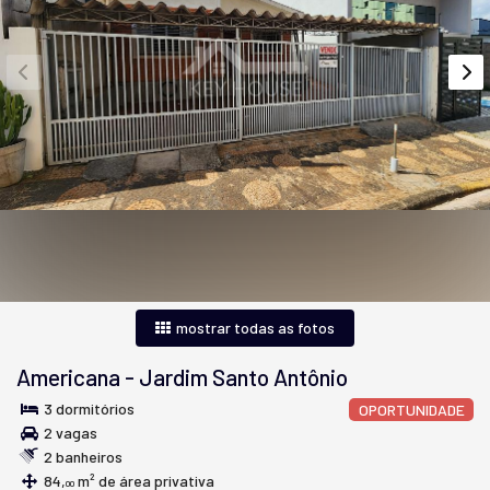
mostrar todas as fotos
Americana
-
Jardim Santo Antônio
3 dormitórios
OPORTUNIDADE
2 vagas
2 banheiros
84,
m² de área privativa
00