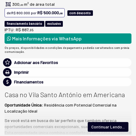
300,
m² de área total
00
R$ 500.000,
de
R$ 800.000
por
com desconto
00
financiamento bancário
exclusivo
IPTU
: R$ 887,
95
Mais Informações via WhatsApp
Os preços, disponibilidades e condições de pagamento poderão ser alterados sem prévia
comunicação.
Adicionar aos Favoritos
Imprimir
Financiamentos
Casa no Vila Santo António em Americana
Oportunidade Única:
Residência com Potencial Comercial na
Localização Ideal
Se você está em busca do lar perfeito que também ofereça
oportunidades comerciais excepcionais, sua busca chegou ao fim!
Continuar Lendo...
Esta propriedade única combina o conforto de uma casa residencial