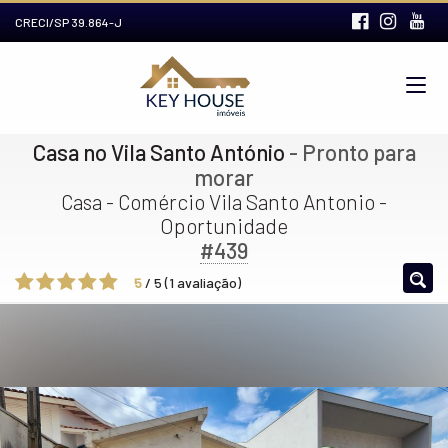
CRECI/SP 39.864-J
Casa no Vila Santo António
- Pronto para
morar
Casa - Comércio Vila Santo Antonio -
Oportunidade
#439
5
/
5
(
1
avaliação)