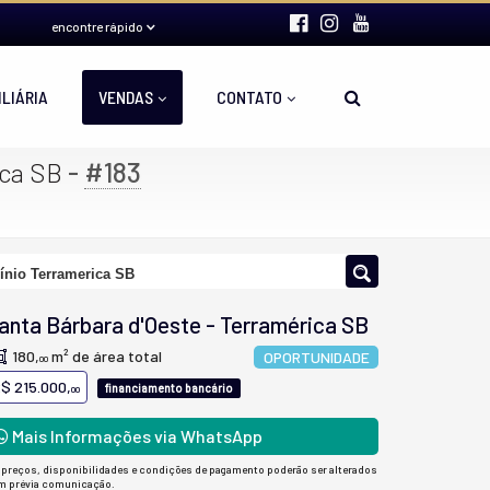
encontre rápido
ILIÁRIA
VENDAS
CONTATO
-
#183
ica SB
nio Terramerica SB
anta Bárbara d'Oeste
-
Terramérica SB
180,
m² de área total
OPORTUNIDADE
00
$ 215.000,
financiamento bancário
00
Mais Informações via WhatsApp
 preços, disponibilidades e condições de pagamento poderão ser alterados
m prévia comunicação.