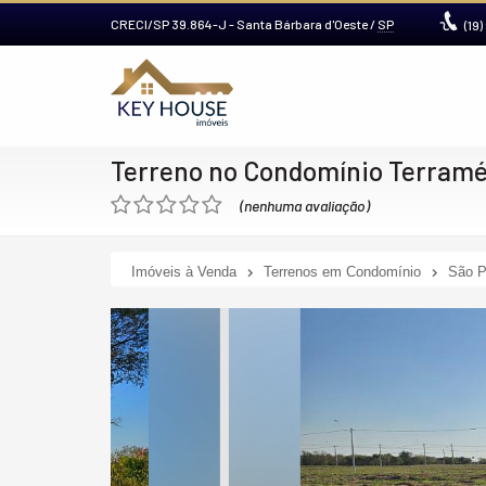
CRECI/SP 39.864-J
- Santa Bárbara d'Oeste /
SP
(19)
Terreno no Condomínio Terramé
(nenhuma avaliação)
Imóveis à Venda
Terrenos em Condomínio
São P