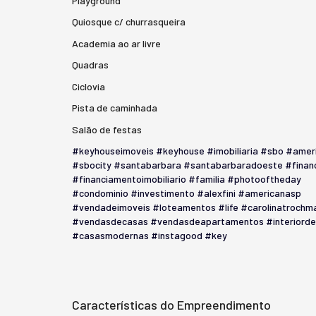
Playground
Quiosque c/ churrasqueira
Academia ao ar livre
Quadras
Ciclovia
Pista de caminhada
Salão de festas
#keyhouseimoveis
#keyhouse
#imobiliaria
#sbo
#amer
#sbocity
#santabarbara
#santabarbaradoeste
#finan
#financiamentoimobiliario
#familia
#photooftheday
#condominio
#investimento
#alexfini
#americanasp
#vendadeimoveis
#loteamentos
#life
#carolinatrochm
#vendasdecasas
#vendasdeapartamentos
#interiord
#casasmodernas
#instagood
#key
Características do Empreendimento