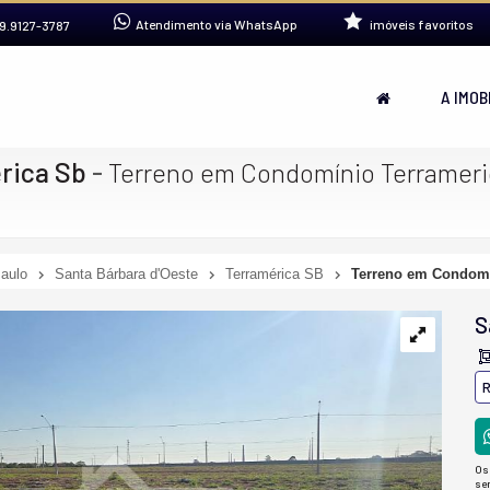
Atendimento via WhatsApp
imóveis favoritos
9.9127-3787
A IMOB
rica Sb
-
Terreno em Condomínio Terramer
aulo
Santa Bárbara d'Oeste
Terramérica SB
Terreno em Condomí
S
R
Os
se