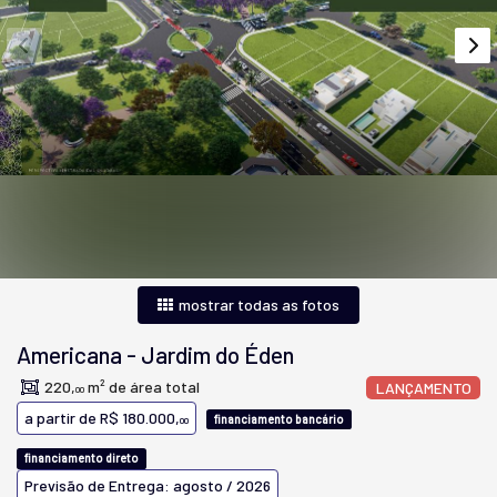
mostrar todas as fotos
Americana
-
Jardim do Éden
220,
m² de área total
LANÇAMENTO
00
a partir de
R$ 180.000,
financiamento bancário
00
financiamento direto
Previsão de Entrega: agosto / 2026