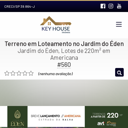
CRECI/SP 39.864-J
Terreno em Loteamento no Jardim do Éden
Jardim do Éden, Lotes de 220m² em
Americana
#560
(nenhuma avaliação)