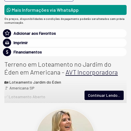
Mais Informações via WhatsApp
Os preços, disponibilidades e condições de pagamento poderão ser alterados sem prévia
comunicação.
Adicionar aos Favoritos
Imprimir
Financiamentos
Terreno em Loteamento no Jardim do
Éden em Americana -
AVT Incorporadora
🏡 Loteamento Jardim do Éden
🚩 Americana SP
Continuar Lendo...
✅ Loteamento Aberto
✅ Lotes residenciais e comercias zona mista!
📌 Lotes a partir
📐 220 m²
💰 A partir de R$ 180.000,00