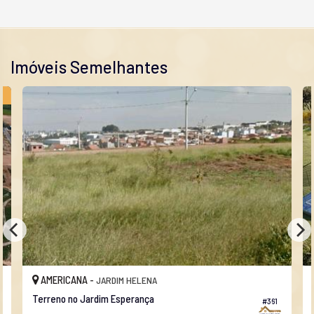
Imóveis Semelhantes
O
AMERICANA -
JARDIM HELENA
Terreno no Jardim Esperança
#361