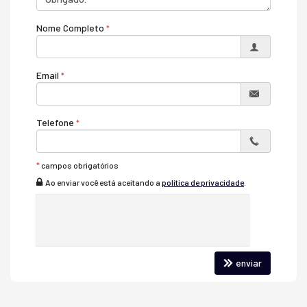
Características do Empreendimento
Nome Completo
Espaço Fitness
Playground
Brinquedoteca
Email
Telefone
*
campos obrigatórios
Ao enviar você está aceitando a
política de privacidade
.
enviar