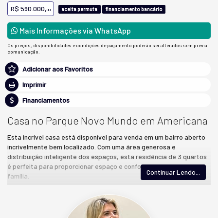
R$ 590.000,
aceita permuta
financiamento bancário
00
Mais Informações via WhatsApp
Os preços, disponibilidades e condições de pagamento poderão ser alterados sem prévia
comunicação.
Adicionar aos Favoritos
Imprimir
Financiamentos
Casa no Parque Novo Mundo em Americana
Esta incrível casa está disponível para venda em um bairro aberto
incrivelmente bem localizado. Com uma área generosa e
distribuição inteligente dos espaços, esta residência de 3 quartos
é perfeita para proporcionar espaço e conforto a toda a sua
Continuar Lendo...
família.
Ao entrar nesta casa, você será recebido por uma sala espaçosa
que se abre para uma cozinha igualmente ampla. Esta área é o
coração da casa, proporcionando um ambiente acolhedor e