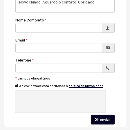
seguros.
Este investimento incrível está disponível por R$ 590.000,00,
Nome Completo
tornando-se uma oportunidade imperdível. Além disso, se você
preferir explorar opções de financiamento, esta propriedade está
aberta para negociações nesse sentido. E se você tem um terreno
ou apartamento que deseja incluir na negociação, o proprietário
Email
também está disposto a considerar permutas de até R$
250.000,00, tornando esta oferta ainda mais acessível.
Esta casa é mais do que uma moradia; é um lar onde você poderá
Telefone
criar memórias inesquecíveis. Não perca esta chance de encontrar
o lugar perfeito para sua família. Entre em contato conosco hoje
mesmo para obter mais informações e agendar uma visita. Esta é a
*
campos obrigatórios
sua oportunidade de transformar seus sonhos em realidade.
Ao enviar você está aceitando a
política de privacidade
.
Agende sua visita!!!
Características do Imóvel
Ar Condicionado
Churrasqueira
enviar
Piso Porcelanato
Acabamento em Gesso