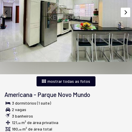
mostrar todas as fotos
Americana
-
Parque Novo Mundo
3 dormitórios (1 suíte)
2 vagas
3 banheiros
121,
m² de área privativa
00
180,
m² de área total
00