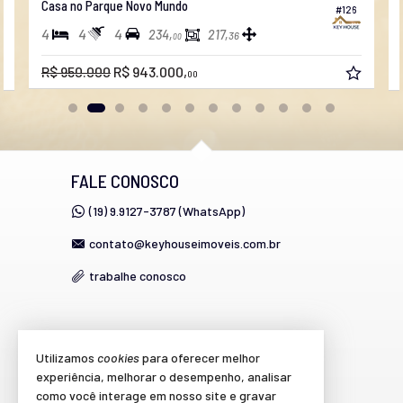
Casa no Parque Novo Mundo
#126
4
4
4
234,
217,
36
00
R$ 950.000
R$ 943.000,
00
FALE CONOSCO
(19) 9.9127-3787 (WhatsApp)
contato@keyhouseimoveis.com.br
trabalhe conosco
VEJA MAIS
Utilizamos
cookies
para oferecer melhor
experiência, melhorar o desempenho, analisar
cadastre seu imóvel
como você interage em nosso site e gravar