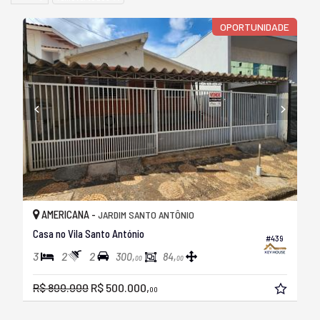
OPORTUNIDADE
AMERICANA -
JARDIM SANTO ANTÔNIO
Casa no Vila Santo António
#439
3
2
2
300,
84,
00
00
R$ 800.000
R$ 500.000,
00