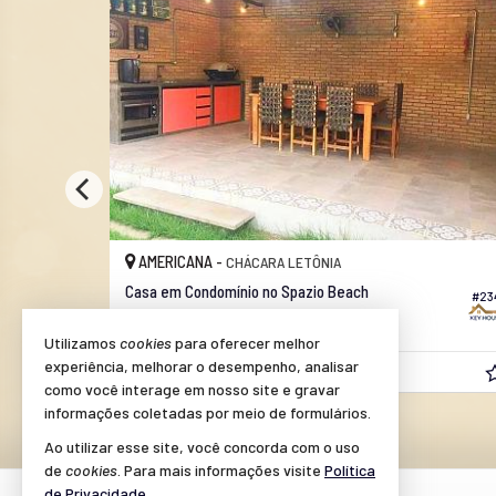
AMERICANA -
JARDIM BOER I
Casa no Jardim Boer
#252
2
3
3
,
207,
143,
62
35
00
Utilizamos
cookies
para oferecer melhor
experiência, melhorar o desempenho, analisar
R$ 570.000,
00
como você interage em nosso site e gravar
informações coletadas por meio de formulários.
Ao utilizar esse site, você concorda com o uso
de
cookies
. Para mais informações visite
Política
de Privacidade
.