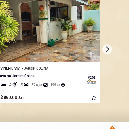
AMERICANA -
JARDIM GLÓRIA
Casa no Jardim Gloria
#422
311
3
4
4
375,
00
R$ 850.000,
00