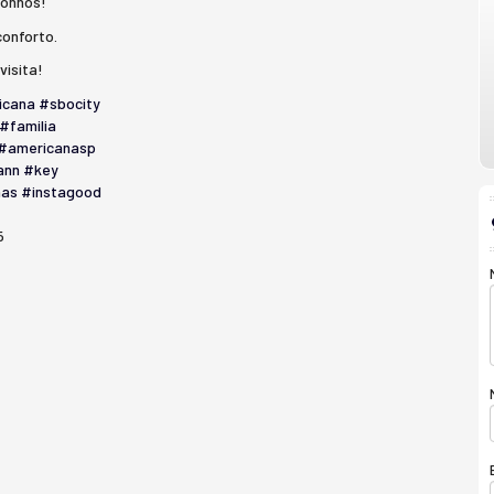
 sonhos!
 conforto.
visita!
icana
#sbocity
#familia
#americanasp
ann
#key
nas
#instagood
5