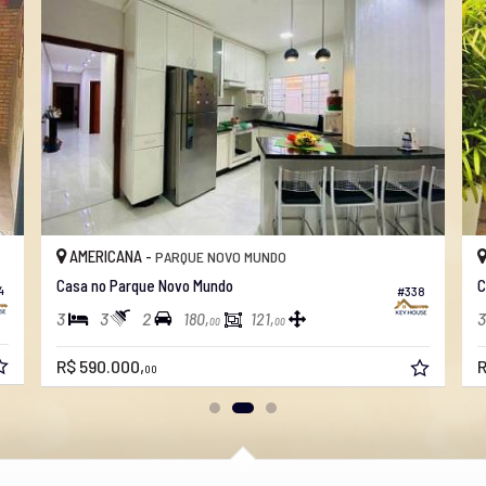
AMERICANA -
PARQUE DAS NAÇÕES
Casa no Parque Das Nações
#407
#
3
3
3
150,
140,
00
00
R$ 430.000,
00