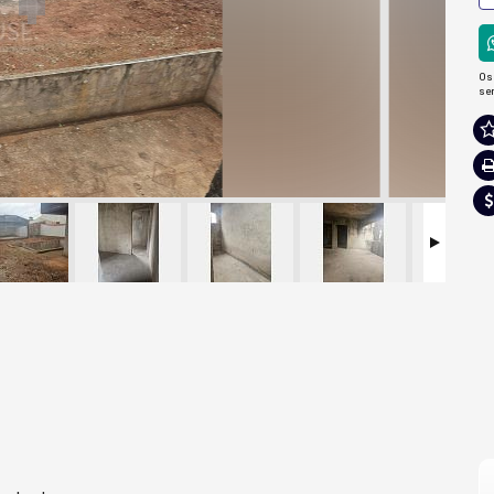
Os
se