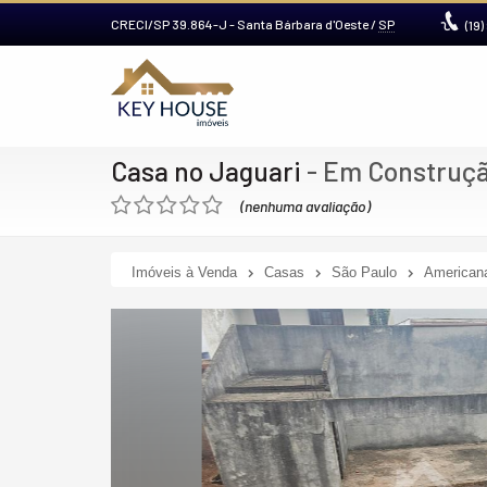
CRECI/SP 39.864-J
- Santa Bárbara d'Oeste /
SP
(19)
Casa no Jaguari
- Em Construç
(nenhuma avaliação)
Imóveis à Venda
Casas
São Paulo
American