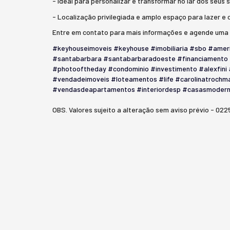
- Ideal para personalizar e transformar no lar dos seus
- Localização privilegiada e amplo espaço para lazer e
Entre em contato para mais informações e agende uma 
#keyhouseimoveis
#keyhouse
#imobiliaria
#sbo
#amer
#santabarbara
#santabarbaradoeste
#financiamento
#photooftheday
#condominio
#investimento
#alexfini
#vendadeimoveis
#loteamentos
#life
#carolinatrochm
#vendasdeapartamentos
#interiordesp
#casasmoder
OBS. Valores sujeito a alteração sem aviso prévio - 022