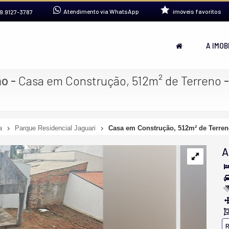
Atendimento via WhatsApp
imóveis favoritos
9.9127-3787
A IMOB
ão
-
Casa em Construção, 512m² de Terreno
a
Parque Residencial Jaguari
Casa em Construção, 512m² de Terre
A
R