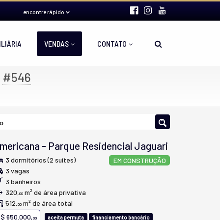
encontre rápido
ILIÁRIA
VENDAS
CONTATO
-
#546
no
mericana
-
Parque Residencial Jaguari
3 dormitórios (2 suítes)
EM CONSTRUÇÃO
3 vagas
3 banheiros
320,
m² de área privativa
00
512,
m² de área total
00
$ 650.000,
aceita permuta
financiamento bancário
00