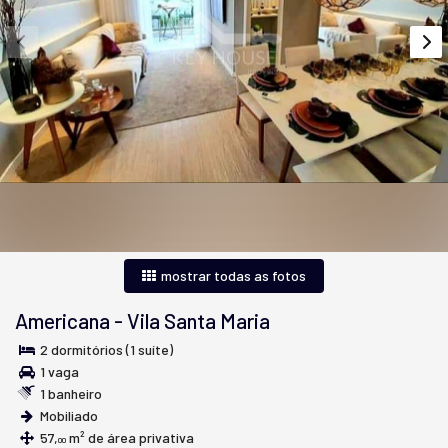
mostrar todas as fotos
Americana
-
Vila Santa Maria
2 dormitórios (1 suíte)
1 vaga
1 banheiro
Mobiliado
57,
m² de área privativa
00