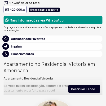
57,
m² de área total
00
R$ 420.000,
financiamento bancário
00
Mais Informações via WhatsApp
Os preços, disponibilidades e condições de pagamento poderão ser alterados sem prévia
comunicação.
Adicionar aos Favoritos
Imprimir
Financiamentos
Apartamento no Residencial Victoria em
Americana
Apartamento Residencial Victoria
Se você busca sofisticação, conforto e praticidade, este
Continuar Lendo...
apartamento é perfeito para você!
🏡 57m² bem distribuídos com fino acabamento
🛏️ 2 dormitórios (1 suíte) para mais conforto e privacidade