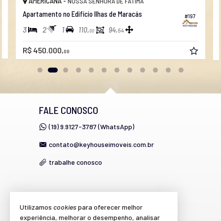
AMERICANA -
NOSSA SENHORA DE FÁTIMA
Apartamento no Edifício Ilhas de Maracás
#197
3
2
1
110,
94,
54
00
R$ 450.000,
00
FALE CONOSCO
(19) 9.9127-3787 (WhatsApp)
contato@keyhouseimoveis.com.br
trabalhe conosco
VEJA MAIS
Utilizamos
cookies
para oferecer melhor
experiência, melhorar o desempenho, analisar
cadastre seu imóvel