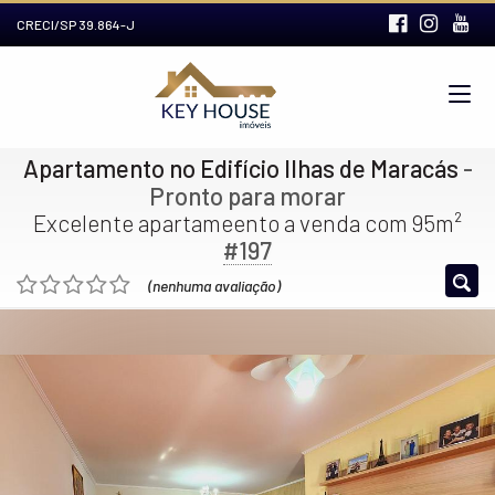
CRECI/SP 39.864-J
Apartamento no Edifício Ilhas de Maracás
-
Pronto para morar
Excelente apartameento a venda com 95m²
#197
(nenhuma avaliação)