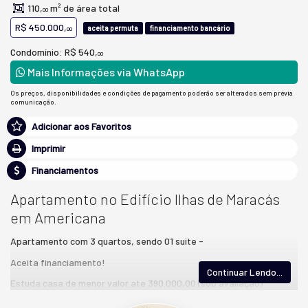
110,
m² de área total
00
R$ 450.000,
aceita permuta
financiamento bancário
00
Condomínio: R$ 540,
00
Mais Informações via WhatsApp
Os preços, disponibilidades e condições de pagamento poderão ser alterados sem prévia
comunicação.
Adicionar aos Favoritos
Imprimir
Financiamentos
Apartamento no Edifício Ilhas de Maracás
em Americana
Apartamento com 3 quartos, sendo 01 suite -
Aceita financiamento!
Continuar Lendo...
Estuda casa de menor valor ate 390.000,00 (sob avaliação)
Um Apê perfeito para moradia ou investimento!