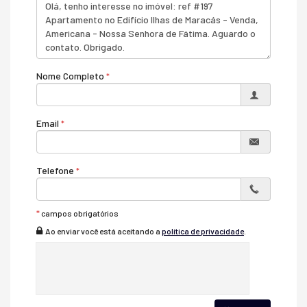
Apartaento com 110m² area total
Area privativa 94,54m²
1 vaga de garagem, à 3 mts do elevador
Elevadores, serviço e social
total de 6 andares
4 unidades por andar
Nome Completo
Pisos em madeira e porcelanato
3 quartos, sendo um suite
Cozinha
Lavanderia, separada da cozinha
Email
Banheiro social
Portaria virtual 24h
Características do Imóvel
Telefone
Área de Serviço
Copa/Cozinha
Sacada / Varanda
Sala para 2 Ambientes
*
campos obrigatórios
Cozinha
Ao enviar você está aceitando a
política de privacidade
.
Piso de Madeira
Internet / WiFi
Piso Porcelanato
TV a Cabo
Infra para Ar Split
Andar Alto