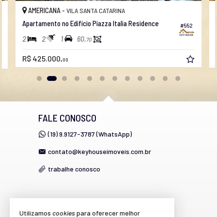
AMERICANA -
VILA SANTA CATARINA
Apartamento no Edifício Piazza Italia Residence
#552
2
2
1
60,
70
R$ 425.000,
00
FALE CONOSCO
(19) 9.9127-3787 (WhatsApp)
contato@keyhouseimoveis.com.br
trabalhe conosco
VEJA MAIS
Utilizamos
cookies
para oferecer melhor