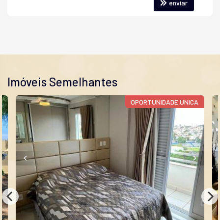
enviar
Vista Livre
Acabamento em Gesso
Móveis Planejados
Características do Empreendimento
Portaria 24h
Portão Eletrônico
Câmeras de Segurança
Imóveis Semelhantes
OPORTUNIDADE ÚNICA