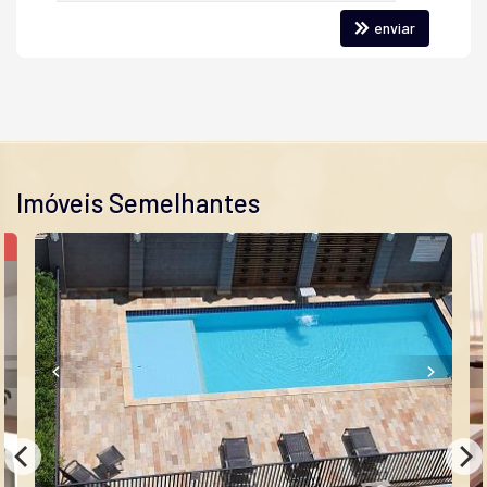
enviar
Imóveis Semelhantes
S