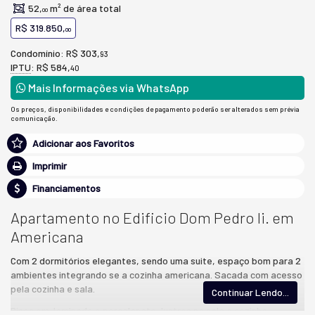
52,
m² de área total
00
R$ 319.850,
00
Condomínio: R$ 303,
93
IPTU
: R$ 584,
40
Mais Informações via WhatsApp
Os preços, disponibilidades e condições de pagamento poderão ser alterados sem prévia
comunicação.
Adicionar aos Favoritos
Imprimir
Financiamentos
Apartamento no Edificio Dom Pedro Ii. em
Americana
Com 2 dormitórios elegantes, sendo uma suite, espaço bom para 2
ambientes integrando se a cozinha americana. Sacada com acesso
pela cozinha e sala.
Continuar Lendo...
Pisos em laminado e porcelanato, lustres na sala e cozinha,