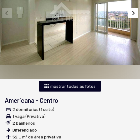
mostrar todas as fotos
Americana
-
Centro
2 dormitórios (1 suíte)
1 vaga (Privativa)
2 banheiros
Diferenciado
52,
m² de área privativa
00