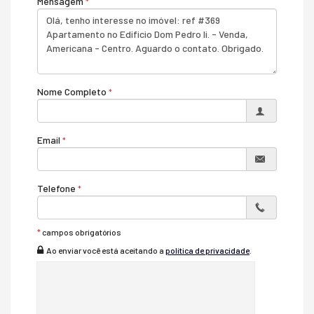
Mensagem
Sacada / Varanda
Sala para 2 Ambientes
Cozinha Americana
Características do Empreendimento
Salão de Festas
Espaço Gourmet
Nome Completo
Espaço Fitness
Portaria 24h
Portão Eletrônico
Playground
Email
Câmeras de Segurança
Elevador
Acessibilidade para PNE
Telefone
*
campos obrigatórios
Ao enviar você está aceitando a
política de privacidade
.