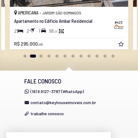
AMERICANA -
JARDIM SÃO DOMINGOS
Apartamento no Edifício Ambar Residencial
#423
2
2
1
58,
00
R$ 295.000,
00
FALE CONOSCO
(19) 9.9127-3787 (WhatsApp)
contato@keyhouseimoveis.com.br
trabalhe conosco