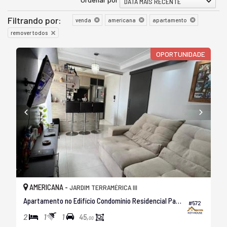
DATA MAIS RECENTE
Filtrando por:
venda
americana
apartamento
remover todos
OPORTUNIDADE
AMERICANA -
JARDIM TERRAMÉRICA III
Apartamento no Edifício Condominio Residencial Parque Alliance
#572
2
1
1
45,
00