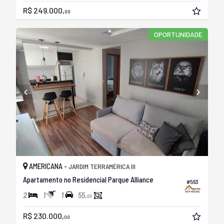
R$ 249.000,
00
OPORTUNIDADE
AMERICANA -
JARDIM TERRAMÉRICA III
Apartamento no Residencial Parque Alliance
#563
2
1
1
55,
00
R$ 230.000,
00