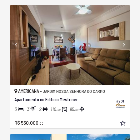
AMERICANA -
JARDIM NOSSA SENHORA DO CARMO
Apartamento no Edificio Mestriner
#201
3
3
2
110,
95,
00
00
R$ 550.000,
00