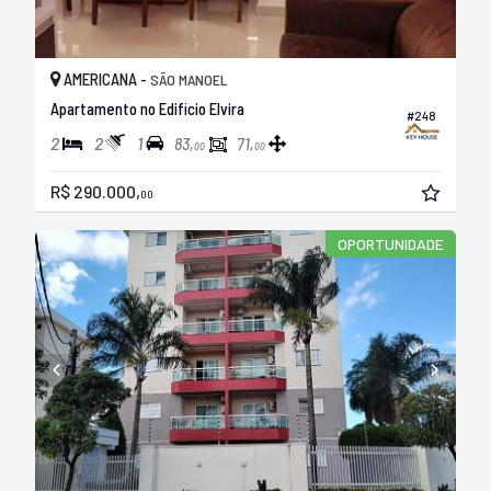
AMERICANA -
SÃO MANOEL
Apartamento no Edificio Elvira
#248
2
2
1
83,
71,
00
00
R$ 290.000,
00
OPORTUNIDADE