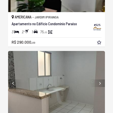
AMERICANA -
JARDIM IPIRANGA
Apartamento no Edifício Condomínio Paraíso
#525
3
2
1
75,
00
R$ 290.000,
00