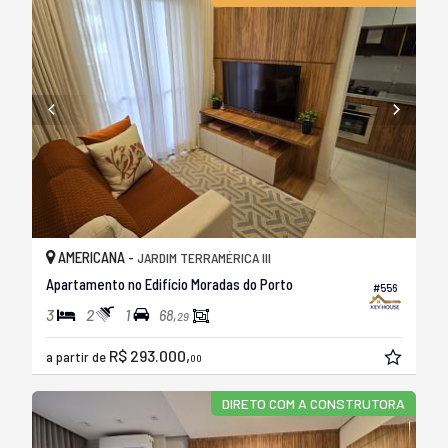
AMERICANA -
JARDIM TERRAMÉRICA III
Apartamento no Edifício Moradas do Porto
#556
3
2
1
68,
29
R$ 293.000,
a partir de
00
DIRETO COM A CONSTRUTORA