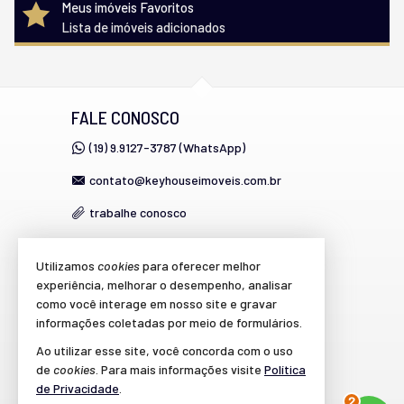
Meus imóveis Favoritos
Lista de imóveis adicionados
FALE CONOSCO
(19) 9.9127-3787 (WhatsApp)
contato@keyhouseimoveis.com.br
trabalhe conosco
Utilizamos
cookies
para oferecer melhor
VEJA MAIS
experiência, melhorar o desempenho, analisar
como você interage em nosso site e gravar
cadastre seu imóvel
informações coletadas por meio de formulários.
imóveis favoritos
Ao utilizar esse site, você concorda com o uso
de
cookies
. Para mais informações visite
Política
mapa de imóveis
de Privacidade
.
3