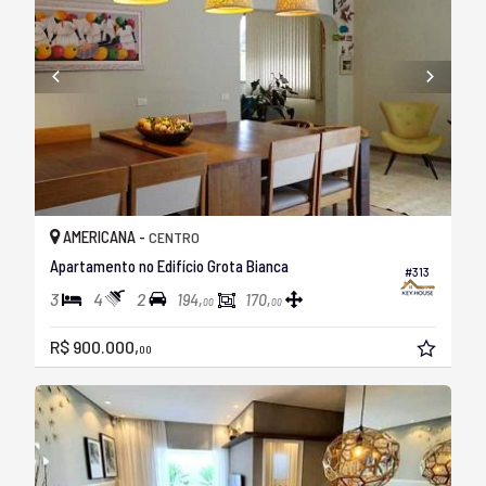
AMERICANA -
CENTRO
Apartamento no Edifício Grota Bianca
#313
3
4
2
194,
170,
00
00
R$ 900.000,
00