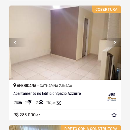
COBERTURA
AMERICANA -
CATHARINA ZANAGA
Apartamento no Edifício Spazio Azzurro
#557
2
1
2
110,
00
R$ 285.000,
00
DIRETO COM A CONSTRUTORA