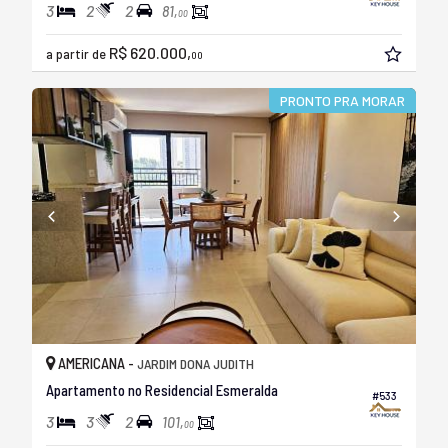
3
2
2
81,
00
R$ 620.000,
a partir de
00
PRONTO PRA MORAR
AMERICANA -
JARDIM DONA JUDITH
Apartamento no Residencial Esmeralda
#533
3
3
2
101,
00