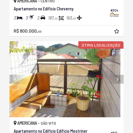
AMERICANA -
CENTRO
Apartamento no Edifício Cheverny
#304
3
3
2
187,
163,
00
00
R$ 800.000,
00
ÓTIMA LOCALIZAÇÃO
AMERICANA -
SÃO VITO
Apartamento no Edifício Edíficio Mestriner
#319