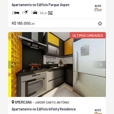
Apartamento no Edifício Parque Aspen
#489
2
1
1
44,
91
R$ 165.000,
00
ÚLTIMAS UNIDADES
AMERICANA -
JARDIM SANTO ANTÔNIO
Apartamento no Edifício Infinity Residence
#333