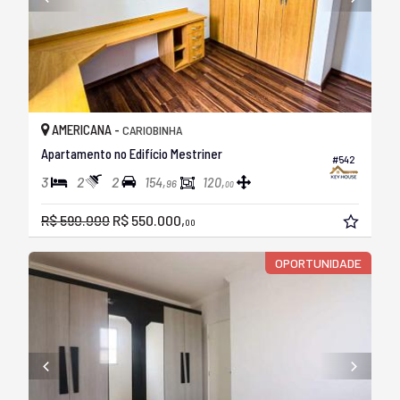
AMERICANA -
CARIOBINHA
Apartamento no Edifício Mestriner
#542
3
2
2
154,
120,
96
00
R$ 590.000
R$ 550.000,
00
OPORTUNIDADE