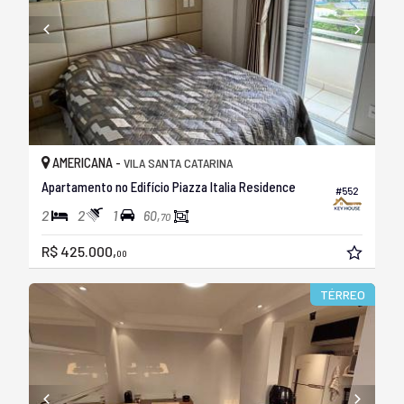
AMERICANA -
VILA SANTA CATARINA
Apartamento no Edifício Piazza Italia Residence
#552
2
2
1
60,
70
R$ 425.000,
00
TÉRREO