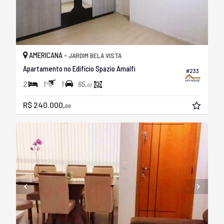
AMERICANA -
JARDIM BELA VISTA
Apartamento no Edifício Spazio Amalfi
#233
2
1
1
65,
00
R$ 240.000,
00