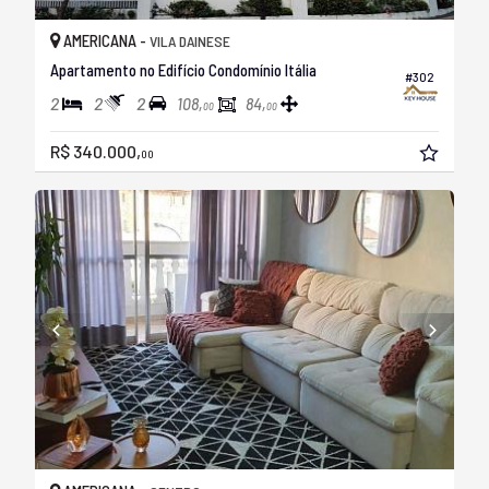
AMERICANA -
VILA DAINESE
Apartamento no Edifício Condomínio Itália
#302
2
2
2
108,
84,
00
00
R$ 340.000,
00