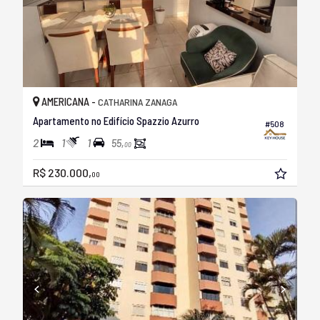
AMERICANA -
CATHARINA ZANAGA
Apartamento no Edifício Spazzio Azurro
#508
2
1
1
55,
00
R$ 230.000,
00