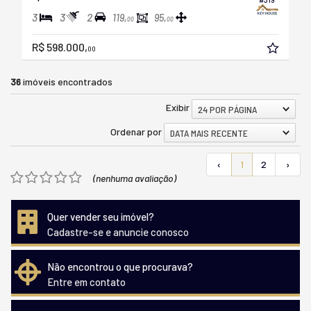
3
3
2
119,
95,
00
00
R$ 598.000,
00
36
imóveis encontrados
Exibir
24 POR PÁGINA
Ordenar por
DATA MAIS RECENTE
‹
1
2
›
(nenhuma avaliação)
Quer vender seu imóvel?
Cadastre-se e anuncie conosco
Não encontrou o que procurava?
Entre em contato