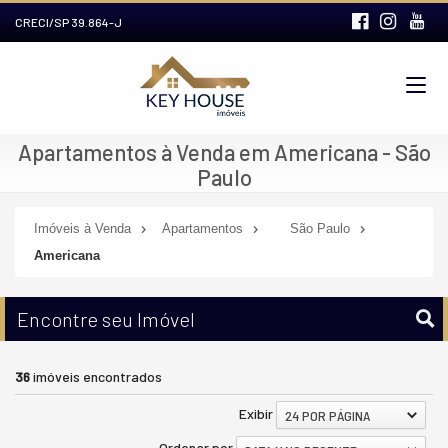
CRECI/SP 39.864-J
Apartamentos à Venda em Americana - São
Paulo
Imóveis à Venda
Apartamentos
São Paulo
Americana
Encontre seu Imóvel
36
imóveis encontrados
Exibir
24 POR PÁGINA
Ordenar por