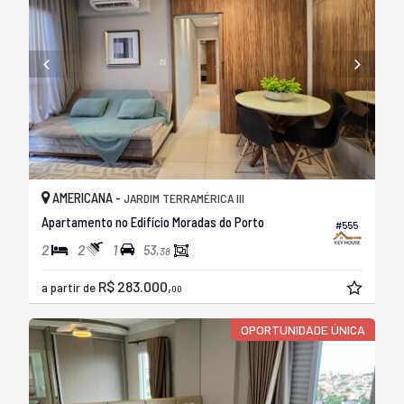
AMERICANA -
JARDIM TERRAMÉRICA III
Apartamento no Edifício Moradas do Porto
#555
2
2
1
53,
38
R$ 283.000,
a partir de
00
OPORTUNIDADE ÚNICA