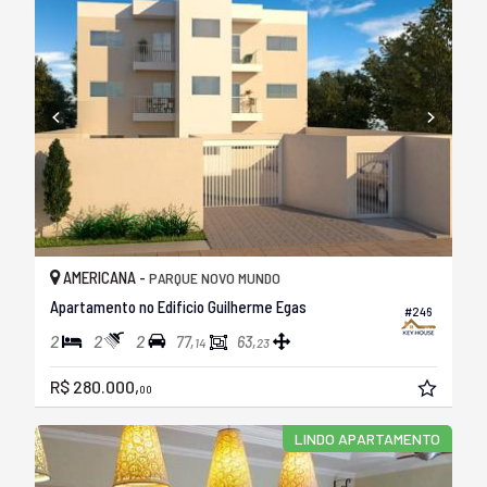
AMERICANA -
PARQUE NOVO MUNDO
Apartamento no Edificio Guilherme Egas
#246
2
2
2
77,
63,
14
23
R$ 280.000,
00
LINDO APARTAMENTO