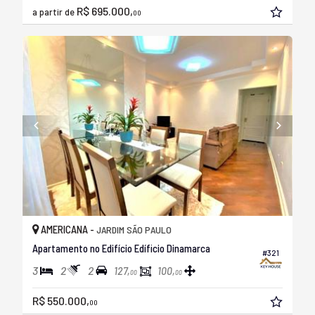
R$ 695.000,
a partir de
00
AMERICANA -
JARDIM SÃO PAULO
Apartamento no Edifício Edíficio Dinamarca
#321
3
2
2
127,
100,
00
00
R$ 550.000,
00