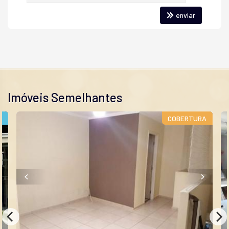
enviar
Imóveis Semelhantes
A
COBERTURA