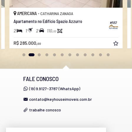
AMERICANA -
CATHARINA ZANAGA
Apartamento no Edifício Spazio Azzurro
#557
2
1
2
110,
00
R$ 285.000,
00
FALE CONOSCO
(19) 9.9127-3787 (WhatsApp)
contato@keyhouseimoveis.com.br
trabalhe conosco