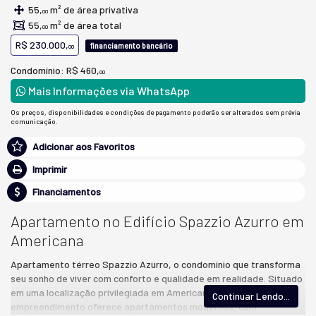
55,
m² de área privativa
00
55,
m² de área total
00
R$ 230.000,
financiamento bancário
00
Condomínio: R$ 460,
00
Mais Informações via WhatsApp
Os preços, disponibilidades e condições de pagamento poderão ser alterados sem prévia
comunicação.
Adicionar aos Favoritos
Imprimir
Financiamentos
Apartamento no Edifício Spazzio Azurro em
Americana
Apartamento térreo Spazzio Azurro, o condomínio que transforma
seu sonho de viver com conforto e qualidade em realidade. Situado
em uma localização privilegiada em Americana, este
Continuar Lendo...
empreendimento oferece apartamentos modernos, com