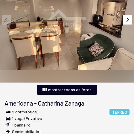
mostrar todas as fotos
Americana
-
Catharina Zanaga
2 dormitórios
TÉRREO
1 vaga (Privativa)
1 banheiro
Semimobiliado