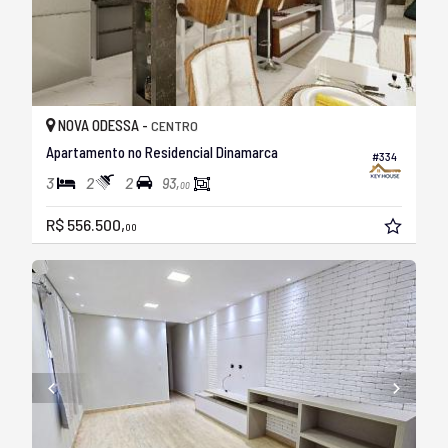
NOVA ODESSA -
CENTRO
Apartamento no Residencial Dinamarca
#334
3
2
2
93,
00
R$ 556.500,
00