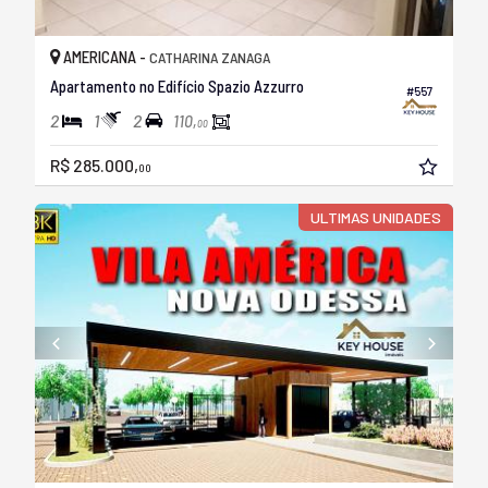
AMERICANA -
CATHARINA ZANAGA
Apartamento no Edifício Spazio Azzurro
#557
2
1
2
110,
00
R$ 285.000,
00
ULTIMAS UNIDADES