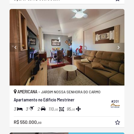
AMERICANA -
JARDIM NOSSA SENHORA DO CARMO
Apartamento no Edificio Mestriner
#201
3
3
2
110,
95,
00
00
R$ 550.000,
00