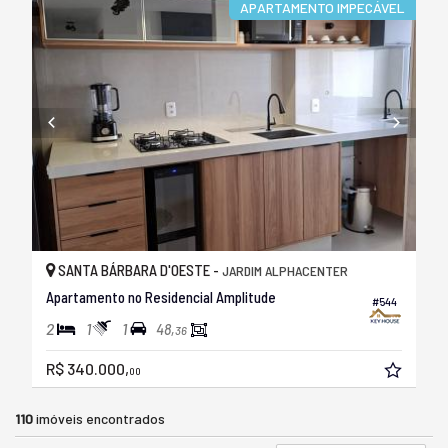
APARTAMENTO IMPECÁVEL
SANTA BÁRBARA D'OESTE -
JARDIM ALPHACENTER
Apartamento no Residencial Amplitude
#544
2
1
1
48,
36
R$ 340.000,
00
110
imóveis encontrados