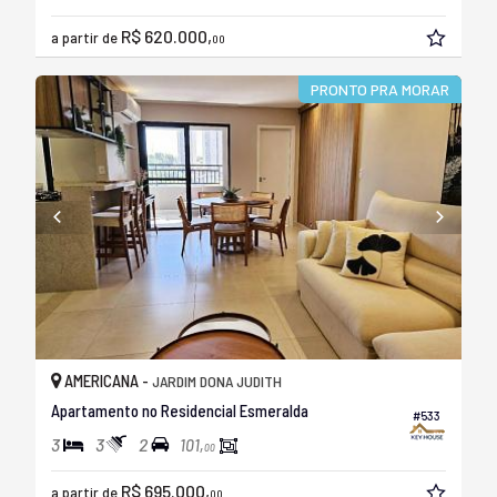
R$ 620.000,
a partir de
00
PRONTO PRA MORAR
AMERICANA -
JARDIM DONA JUDITH
Apartamento no Residencial Esmeralda
#533
3
3
2
101,
00
R$ 695.000,
a partir de
00