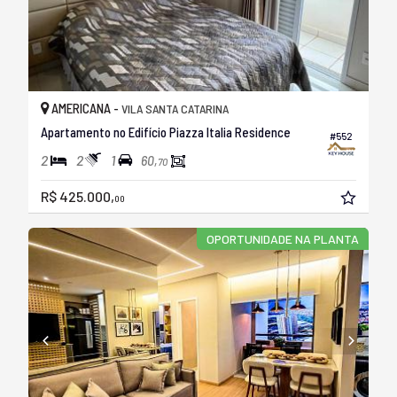
AMERICANA -
VILA SANTA CATARINA
Apartamento no Edifício Piazza Italia Residence
#552
2
2
1
60,
70
R$ 425.000,
00
OPORTUNIDADE NA PLANTA