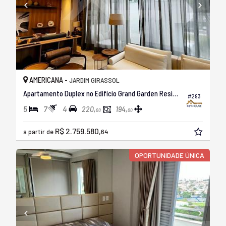
AMERICANA -
JARDIM GIRASSOL
Apartamento Duplex no Edifício Grand Garden Residence
#293
5
7
4
220,
194,
00
00
R$ 2.759.580,
a partir de
64
OPORTUNIDADE ÚNICA