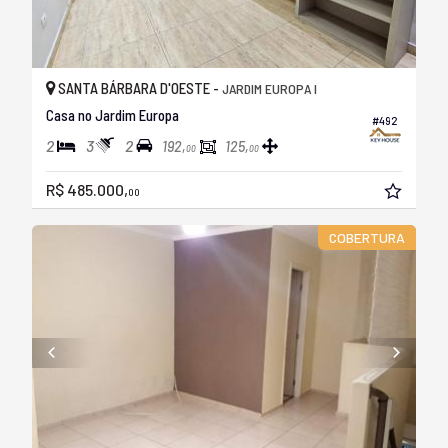
SANTA BÁRBARA D'OESTE -
JARDIM EUROPA I
Casa no Jardim Europa
#492
2
3
2
192,
125,
00
00
R$ 485.000,
00
COBERTURA