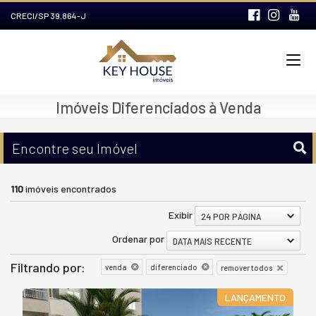
CRECI/SP 39.864-J
Imóveis Diferenciados à Venda
Encontre seu Imóvel
110
imóveis encontrados
Exibir
24 POR PÁGINA
Ordenar por
DATA MAIS RECENTE
Filtrando por:
venda
diferenciado
remover todos
LANÇAMENTO