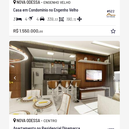
NOVA ODESSA -
ENGENHO VELHO
Casa em Condomínio no Engenho Velho
#522
3
4
4
339,
190,
33
72
R$ 1.550.000,
00
NOVA ODESSA -
CENTRO
Apartamento no Residencial Dinamarca