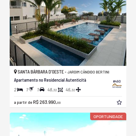
SANTA BÁRBARA D'OESTE -
JARDIM CÂNDIDO BERTINI
Apartamento no Residencial Autenticità
#490
2
1
1
48,
46,
30
30
R$ 263.990,
a partir de
00
OPORTUNIDADE