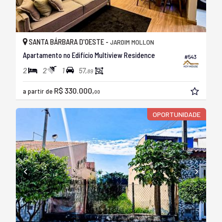
SANTA BÁRBARA D'OESTE -
JARDIM MOLLON
Apartamento no Edifício Multiview Residence
#543
2
2
1
57,
89
R$ 330.000,
a partir de
00
OPORTUNIDADE