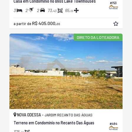
Casa em Condomínio no Bliss Lake Townhouses
#153
3
2
2
73,
65,
43
06
R$ 405.000,
a partir de
00
DIRETO DA LOTEADORA
NOVA ODESSA -
JARDIM RECANTO DAS ÁGUAS
Terreno em Condomínio no Recanto Das Águas
#484
375,