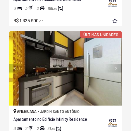
#335
3
3
2
186,
00
R$ 1.325.900,
00
ÚLTIMAS UNIDADES
AMERICANA -
JARDIM SANTO ANTÔNIO
Apartamento no Edifício Infinity Residence
#333
3
2
2
81,
00