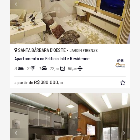
SANTA BÁRBARA D'OESTE -
JARDIM FIRENZE
Apartamento no Edifício Inlife Residence
#166
3
2
1
72,
69,
00
00
R$ 380.000,
a partir de
00