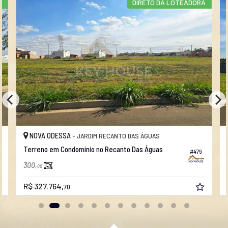
DORA
DIRETO DA LOTEADORA
NOVA ODESSA -
JARDIM RECANTO DAS ÁGUAS
Terreno em Condomínio no Recanto Das Águas
#479
#481
300,
00
R$ 327.764,
70