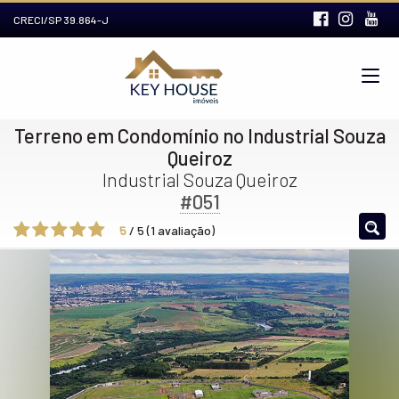
CRECI/SP 39.864-J
Terreno em Condomínio no Industrial Souza
Queiroz
Industrial Souza Queiroz
#051
5
/
5
(
1
avaliação)