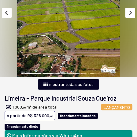
mostrar todas as fotos
Limeira
-
Parque Industrial Souza Queiroz
1.000,
m² de área total
LANÇAMENTO
00
a partir de
R$ 325.000,
financiamento bancário
00
financiamento direto
Mais Informações via WhatsApp