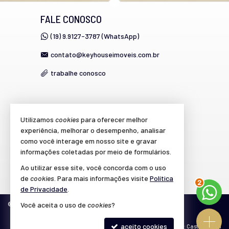
FALE CONOSCO
(19) 9.9127-3787 (WhatsApp)
contato@keyhouseimoveis.com.br
trabalhe conosco
VEJA MAIS
Utilizamos
cookies
para oferecer melhor
experiência, melhorar o desempenho, analisar
cadastre seu imóvel
como você interage em nosso site e gravar
imóveis favoritos
informações coletadas por meio de formulários.
Ao utilizar esse site, você concorda com o uso
mapa de imóveis
de
cookies
. Para mais informações visite
Política
2
de Privacidade
.
©
2026
CRECI/SP 39.864-J
Política de Privacidade
Você aceita o uso de
cookies
?
aceito cookies
Site para imobiliárias
: Castel Digital