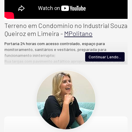
Terreno em Condomínio no Industrial Souza
Queiroz em Limeira -
MPolitano
Portaria 24 horas com acesso controlado, espaço para
monitoramento, sanitários e vestiários, preparada para
funcionamento ininterrupto;
Continuar Lendo...
Rua largas com pavimento asfáltico apropriado e calçadas amplas
para facilitar manobras de carretas;
Fechamento com muretas sobrepostas com gradis metálicos;
Rede de Hidrantes para combate a incêndios;
Calçada técnica preparada para receber futuras instalações de
gás, telefonia e fibra óptica;
Rede água e esgoto interligados à rede pública. Instalação de
tratamento de esgoto;
Área de Preservação Ambiental ao lado do empreendimento;
Acesso ao loteamento por pavimento asfáltico desde a ponte do
Rio Piracicaba até a portaria do loteamento.