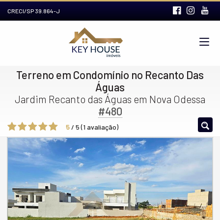
CRECI/SP 39.864-J
Terreno em Condomínio no Recanto Das
Águas
Jardim Recanto das Águas em Nova Odessa
#480
5
/
5
(
1
avaliação)