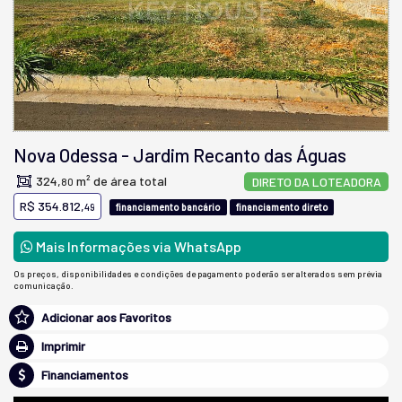
Nova Odessa
-
Jardim Recanto das Águas
324,
m² de área total
DIRETO DA LOTEADORA
80
R$ 354.812,
49
financiamento bancário
financiamento direto
Mais Informações via WhatsApp
Os preços, disponibilidades e condições de pagamento poderão ser alterados sem prévia
comunicação.
Adicionar aos Favoritos
Imprimir
Financiamentos