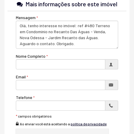
Sala de Jogos
Mais informações sobre este imóvel
Salão de Festas
Quadra Esportiva
Mensagem
Espaço Gourmet
Espaço Fitness
Portaria 24h
Medidores Individuais
Portão Eletrônico
Playground
Brinquedoteca
Quiosque Externo
Nome Completo
Bicicletário
Câmeras de Segurança
Mini Mercado
Email
Pomar
Quadra de Tênis
Sala de Reunião
Telefone
*
campos obrigatórios
Ao enviar você está aceitando a
política de privacidade
.