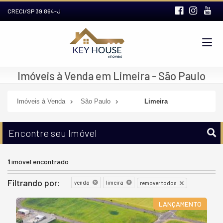
CRECI/SP 39.864-J
Imóveis à Venda em Limeira - São Paulo
Imóveis à Venda
São Paulo
Limeira
Encontre seu Imóvel
1
imóvel encontrado
Filtrando por:
venda
limeira
remover todos
LANÇAMENTO