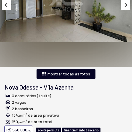
mostrar todas as fotos
Nova Odessa
-
Vila Azenha
3 dormitórios (1 suíte)
2 vagas
2 banheiros
134,
m² de área privativa
00
150,
m² de área total
00
R$ 550.000,
aceita permuta
financiamento bancário
00