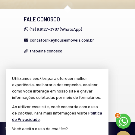
FALE CONOSCO
(19) 9.9127-3787 (WhatsApp)
contato@keyhouseimoveis.com.br
trabalhe conosco
VEJA MAIS
Utilizamos
cookies
para oferecer melhor
experiência, melhorar o desempenho, analisar
cadastre seu imóvel
como você interage em nosso site e gravar
imóveis favoritos
informações coletadas por meio de formulários.
Ao utilizar esse site, você concorda com o uso
mapa de imóveis
de
cookies
. Para mais informações visite
Política
2
de Privacidade
.
©
2026
CRECI/SP 39.864-J
Política de Privacidade
Você aceita o uso de
cookies
?