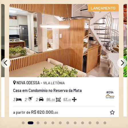
ENTO
NOVA ODESSA -
JARDIM DA ALVORADA
Casa no Jardim Alvorada
#267
#064
3
1
2
200,
97,
33
00
R$ 424.000,
00