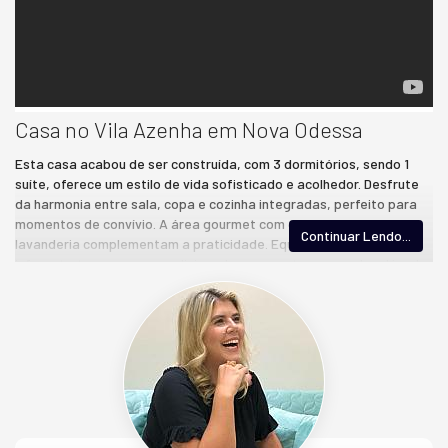
Casa no Vila Azenha em Nova Odessa
Esta casa acabou de ser construída, com 3 dormitórios, sendo 1
suíte, oferece um estilo de vida sofisticado e acolhedor. Desfrute
da harmonia entre sala, copa e cozinha integradas, perfeito para
momentos de convívio. A área gourmet com churrasqueira e a
Continuar Lendo...
lavanderia complementam a praticidade. Equipada com
infraestrutura para ar condicionado nos quartos e na sala, além de
água quente nos banheiros e pias, proporcionando conforto em
todas as estações. A segurança é garantida com 2 câmeras de
vigilância, portão eletrônico e interfone, a segurança é sempre
prioridade para a família e nessa casa você encontra. Estacione
com comodidade na garagem para 2 carros.
Não perca a chance de viver com estilo e funcionalidade, agende
sua visita hoje mesmo!
📑 Documentada