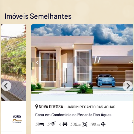
Imóveis Semelhantes
NOVA ODESSA -
JARDIM RECANTO DAS ÁGUAS
Casa em Condomínio no Recanto Das Águas
#285
3
3
4
300,
198,
00
00