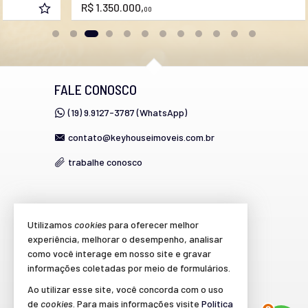
R$ 1.350.000,
00
FALE CONOSCO
(19) 9.9127-3787 (WhatsApp)
contato@keyhouseimoveis.com.br
trabalhe conosco
VEJA MAIS
Utilizamos
cookies
para oferecer melhor
experiência, melhorar o desempenho, analisar
cadastre seu imóvel
como você interage em nosso site e gravar
imóveis favoritos
informações coletadas por meio de formulários.
Ao utilizar esse site, você concorda com o uso
mapa de imóveis
de
cookies
. Para mais informações visite
Política