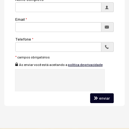
Sistema de Alarme
Piso Porcelanato
Acabamento em Gesso
Móveis Planejados
Email
Área de Serviço
Copa/Cozinha
Sacada / Varanda
Telefone
Sala de Estar
Sala de Jantar
Terraço
Espaço Gourmet
*
campos obrigatórios
Hidromassagem
Ao enviar você está aceitando a
política de privacidade
.
Lavabo
Suíte Master
enviar