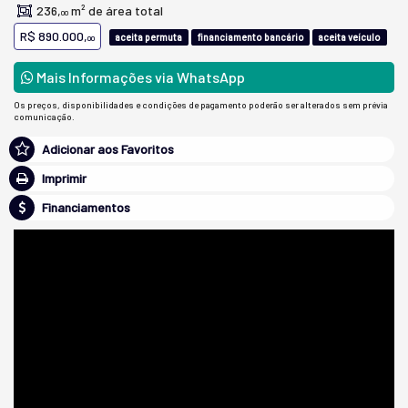
236,
m² de área total
00
R$ 890.000,
aceita permuta
financiamento bancário
aceita veículo
00
Mais Informações via WhatsApp
Os preços, disponibilidades e condições de pagamento poderão ser alterados sem prévia
comunicação.
Adicionar aos Favoritos
Imprimir
Financiamentos