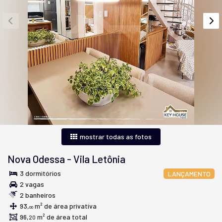
mostrar todas as fotos
Nova Odessa
-
Vila Letônia
3 dormitórios
LANÇAMENTO
2 vagas
2 banheiros
93,
m² de área privativa
00
96,
m² de área total
20