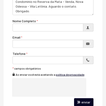
Cozinha
Jardim
Lavabo
Piso Cerâmico
Piso Porcelanato
Nome Completo
Características do Empreendimento
Salão de Festas
Piscina
Email
Portaria 24h
Portão Eletrônico
Bicicletário
Câmeras de Segurança
Telefone
Pet Place
*
campos obrigatórios
Ao enviar você está aceitando a
política de privacidade
.
enviar