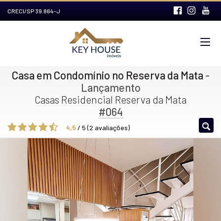
CRECI/SP 39.864-J
Casa em Condomínio no Reserva da Mata
-
Lançamento
Casas Residencial Reserva da Mata
#064
4,5
/
5
(
2
avaliações)