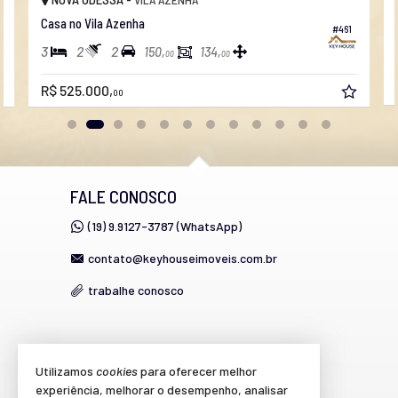
Casa no Vila Azenha
#461
3
2
2
150,
134,
00
00
R$ 525.000,
00
FALE CONOSCO
(19) 9.9127-3787 (WhatsApp)
contato@keyhouseimoveis.com.br
trabalhe conosco
VEJA MAIS
Utilizamos
cookies
para oferecer melhor
experiência, melhorar o desempenho, analisar
cadastre seu imóvel