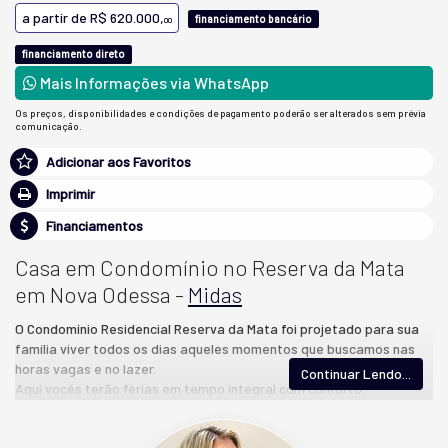
a partir de
R$ 620.000,
financiamento bancário
00
financiamento direto
Mais Informações via WhatsApp
Os preços, disponibilidades e condições de pagamento poderão ser alterados sem prévia
comunicação.
Adicionar aos Favoritos
Imprimir
Financiamentos
Casa em Condomínio no Reserva da Mata
em Nova Odessa -
Midas
O Condomínio Residencial Reserva da Mata foi projetado para sua
família viver todos os dias aqueles momentos que buscamos nas
horas vagas e no lazer.
Continuar Lendo...
Aqui vocês terão férias em tempo integral com conforto,
segurança, comodidade, diversão e muita natureza, garantindo
ainda mais qualidade de vida.