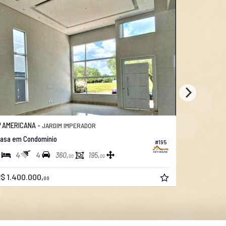
AMERICANA -
AMERICAN
JARDIM IMPERADOR
asa em Condomínio
Casa no We
#195
4
4
3
4
360,
195,
00
00
$ 1.400.000,
R$ 1.500.
00