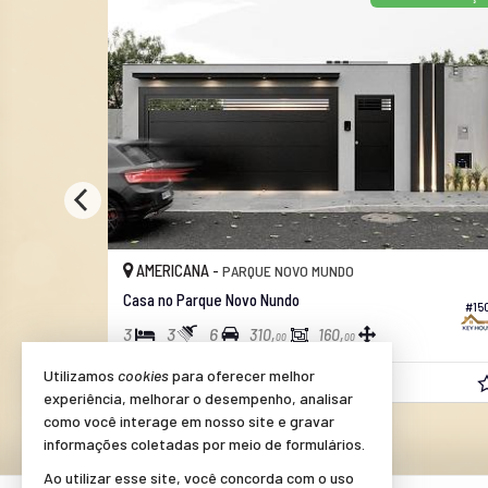
AMERICANA -
PARQUE NOVO MUNDO
Casa no Parque Novo Nundo
#338
#15
3
3
6
310,
160,
00
00
Utilizamos
cookies
para oferecer melhor
R$ 1.190.000,
00
experiência, melhorar o desempenho, analisar
como você interage em nosso site e gravar
informações coletadas por meio de formulários.
Ao utilizar esse site, você concorda com o uso