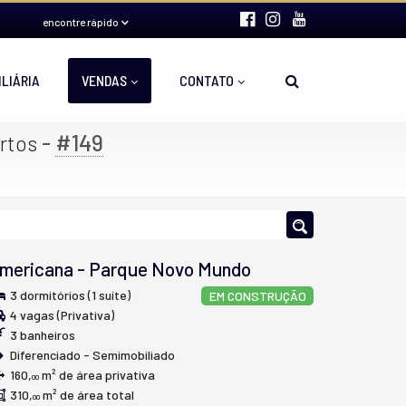
encontre rápido
ILIÁRIA
VENDAS
CONTATO
-
#149
rtos
mericana
-
Parque Novo Mundo
3 dormitórios (1 suíte)
EM CONSTRUÇÃO
4 vagas (Privativa)
3 banheiros
Diferenciado - Semimobiliado
160,
m² de área privativa
00
310,
m² de área total
00