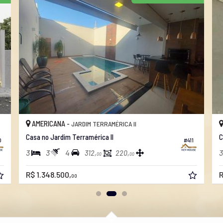
AMERICANA -
JARDIM TERRAMÉRICA II
Casa no Jardim Terramérica II
C
0
#411
3
3
4
3
312,
220,
00
00
R$ 1.348.500,
R
00