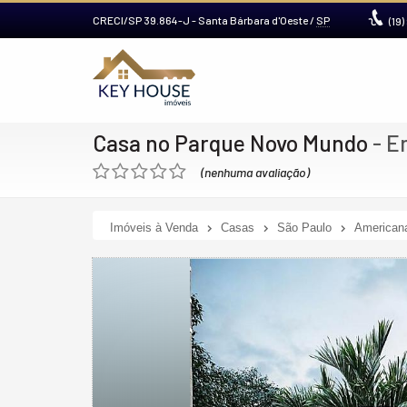
CRECI/SP 39.864-J
- Santa Bárbara d'Oeste /
SP
(19)
Casa no Parque Novo Mundo
- E
(nenhuma avaliação)
Imóveis à Venda
Casas
São Paulo
American