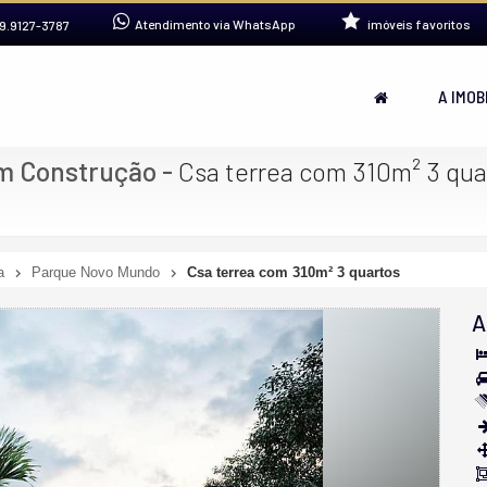
Atendimento via WhatsApp
imóveis favoritos
9.9127-3787
A IMOB
m Construção
-
Csa terrea com 310m² 3 qua
a
Parque Novo Mundo
Csa terrea com 310m² 3 quartos
A