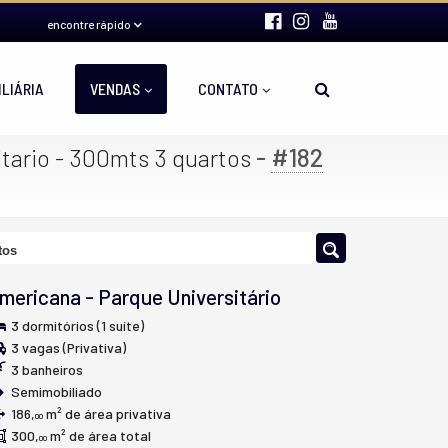
encontre rápido
ILIÁRIA
VENDAS
CONTATO
-
#182
itario - 300mts 3 quartos
tos
mericana
-
Parque Universitário
3 dormitórios (1 suíte)
3 vagas (Privativa)
3 banheiros
Semimobiliado
186,
m² de área privativa
00
300,
m² de área total
00