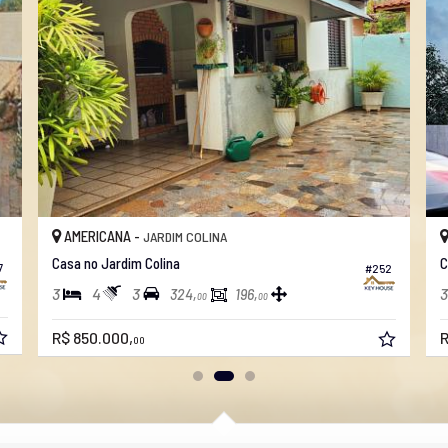
AMERICANA -
JARDIM COLINA
Casa no Jardim Colina
C
7
#252
3
4
3
3
324,
196,
00
00
R$ 850.000,
R
00