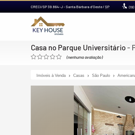
CRECI/SP 39.864-J
- Santa Bárbara d'Oeste /
SP
(19)
Casa no Parque Universitário
- 
(nenhuma avaliação)
Imóveis à Venda
Casas
São Paulo
American