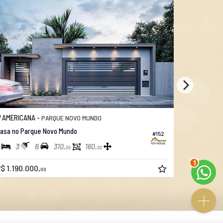
AMERICANA -
AMERICAN
PARQUE NOVO MUNDO
asa no Parque Novo Mundo
Casa no Jar
#152
3
6
3
3
310,
160,
00
00
2
$ 1.190.000,
R$ 1.348.
00