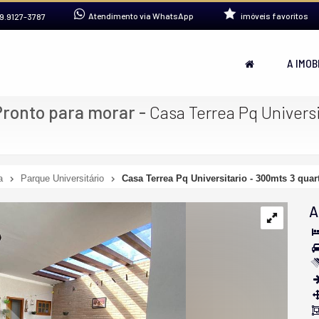
Atendimento via WhatsApp
imóveis favoritos
9.9127-3787
A IMOB
Pronto para morar
-
Casa Terrea Pq Univers
a
Parque Universitário
Casa Terrea Pq Universitario - 300mts 3 quar
A