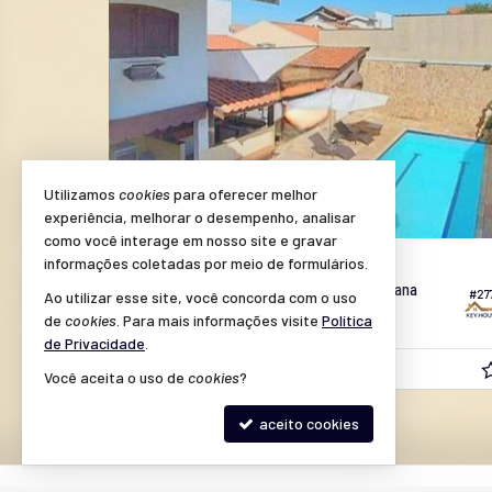
Utilizamos
cookies
para oferecer melhor
experiência, melhorar o desempenho, analisar
como você interage em nosso site e gravar
AMERICANA -
IATE CLUBE DE AMERICANA
informações coletadas por meio de formulários.
Casa em Condomínio no Iate Clube Americana
#27
Ao utilizar esse site, você concorda com o uso
#264
de
cookies
. Para mais informações visite
Política
3
4
2
300,
187,
82
00
de Privacidade
.
R$ 1.200.000,
00
Você aceita o uso de
cookies
?
aceito cookies