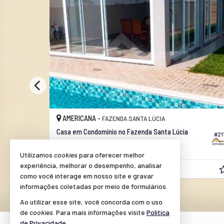
AMERICANA -
FAZENDA SANTA LÚCIA
Casa em Condomínio no Fazenda Santa Lúcia
#149
#21
3
3
2
465,
200,
00
00
Utilizamos
cookies
para oferecer melhor
experiência, melhorar o desempenho, analisar
R$ 1.380.000,
00
como você interage em nosso site e gravar
informações coletadas por meio de formulários.
Ao utilizar esse site, você concorda com o uso
de
cookies
. Para mais informações visite
Política
de Privacidade
.