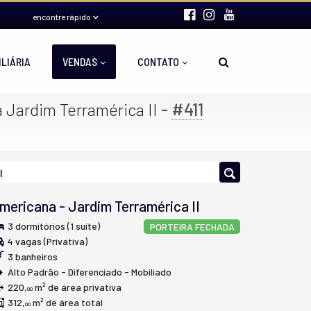
encontre rápido
ILIÁRIA
VENDAS
CONTATO
-
#411
 Jardim Terramérica II
I
mericana
-
Jardim Terramérica II
3 dormitórios (1 suíte)
PORTEIRA FECHADA
4 vagas (Privativa)
3 banheiros
Alto Padrão - Diferenciado - Mobiliado
220,
m² de área privativa
00
312,
m² de área total
00