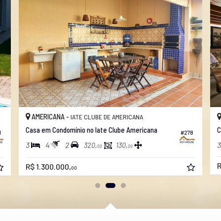
AMERICANA -
IATE CLUBE DE AMERICANA
Casa em Condomínio no Iate Clube Americana
C
1
#278
3
4
2
3
320,
130,
00
00
R
R$ 1.300.000,
00