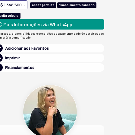
$ 1.348.500,
aceita permuta
financiamento bancário
00
ceita veículo
Mais Informações via WhatsApp
 preços, disponibilidades e condições de pagamento poderão ser alterados
m prévia comunicação.
Adicionar aos Favoritos
Imprimir
Financiamentos