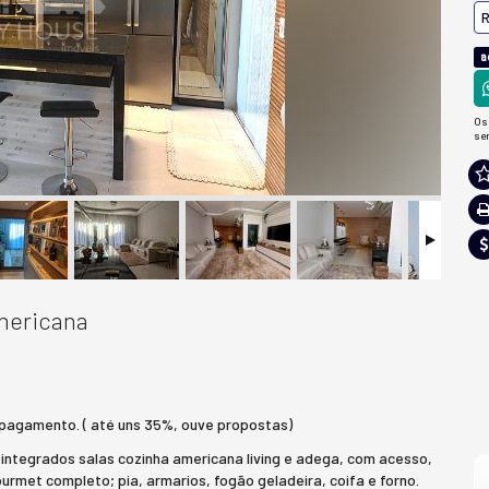
R
a
Os
se
mericana
 pagamento. ( até uns 35%, ouve propostas)
ntegrados salas cozinha americana living e adega, com acesso,
urmet completo; pia, armarios, fogão geladeira, coifa e forno.