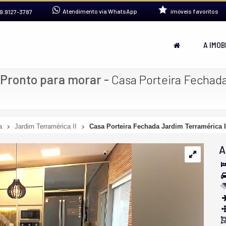
Atendimento via WhatsApp
imóveis favoritos
9.9127-3787
A IMOB
 Pronto para morar
-
Casa Porteira Fechada
a
Jardim Terramérica II
Casa Porteira Fechada Jardim Terramérica I
A