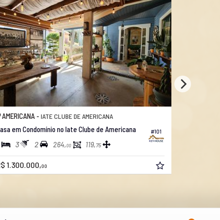
AMERICANA -
AMERICAN
IATE CLUBE DE AMERICANA
asa em Condomínio no Iate Clube de Americana
Casa no Pa
#101
3
2
3
3
264,
119,
75
00
$ 1.300.000,
R$ 1.190.0
00