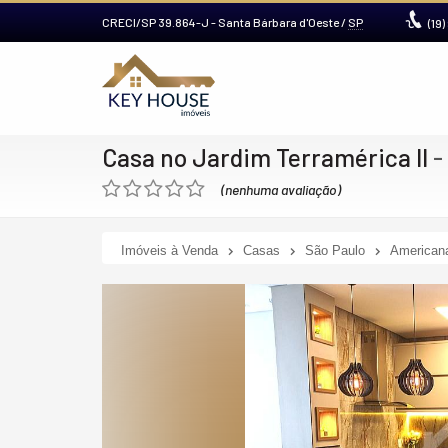
CRECI/SP 39.864-J
- Santa Bárbara d'Oeste /
SP
(19)
Casa no Jardim Terramérica II
-
(nenhuma avaliação)
Imóveis à Venda
Casas
São Paulo
American