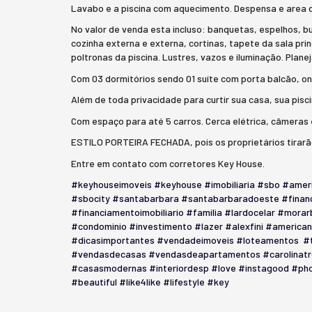
Lavabo e a piscina com aquecimento. Despensa e area d
No valor de venda esta incluso: banquetas, espelhos, b
cozinha externa e externa, cortinas, tapete da sala pri
poltronas da piscina. Lustres, vazos e iluminação. Pla
Com 03 dormitórios sendo 01 suíte com porta balcão, on
Além de toda privacidade para curtir sua casa, sua pisci
Com espaço para até 5 carros. Cerca elétrica, câmeras e
ESTILO PORTEIRA FECHADA, pois os proprietários tirar
Entre em contato com corretores Key House.
#keyhouseimoveis
#keyhouse
#imobiliaria
#sbo
#amer
#sbocity
#santabarbara
#santabarbaradoeste
#finan
#financiamentoimobiliario
#familia
#lardocelar
#morar
#condominio
#investimento
#lazer
#alexfini
#america
#dicasimportantes
#vendadeimoveis
#loteamentos
#
#vendasdecasas
#vendasdeapartamentos
#carolinat
#casasmodernas
#interiordesp
#love
#instagood
#pho
#beautiful
#like4like
#lifestyle
#key