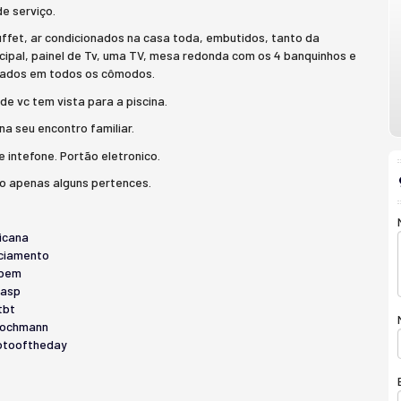
e serviço.
uffet, ar condicionados na casa toda, embutidos, tanto da
ncipal, painel de Tv, uma TV, mesa redonda com os 4 banquinhos e
nejados em todos os cômodos.
de vc tem vista para a piscina.
na seu encontro familiar.
 intefone. Portão eletronico.
ão apenas alguns pertences.
icana
ciamento
bem
nasp
tbt
rochmann
tooftheday