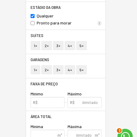
ESTÁGIO DA OBRA
Qualquer
Pronto para morar
1
SUÍTES
1+
2+
3+
4+
5+
GARAGENS
1+
2+
3+
4+
5+
FAIXA DE PREÇO
Mínimo
Máximo
ÁREA TOTAL
Mínima
Máxima
2