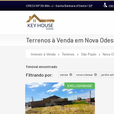
CRECI/SP 39.864-J
- Santa Bárbara d'Oeste /
SP
(19)
Terrenos à Venda em Nova Odess
Imóveis à Venda
Terrenos
São Paulo
Nova O
1
imóvel encontrado
Filtrando por:
venda
nova odessa
jardim alt
EXCLUSIVIDADE