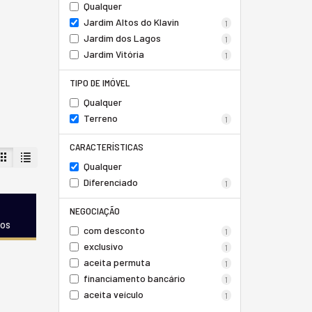
Qualquer
Jardim Altos do Klavin
1
Jardim dos Lagos
1
Jardim Vitória
1
TIPO DE IMÓVEL
Qualquer
Terreno
1
CARACTERÍSTICAS
Qualquer
Diferenciado
1
NEGOCIAÇÃO
dos
com desconto
1
exclusivo
1
aceita permuta
1
financiamento bancário
1
aceita veículo
1