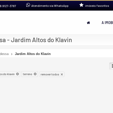
Atendimento via WhatsApp
imóveis favoritos
9.9127-3787
A IMOB
a - Jardim Altos do Klavin
dessa
Jardim Altos do Klavin
os do klavin
terreno
remover todos