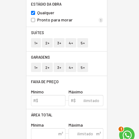
ESTÁGIO DA OBRA
Qualquer
Pronto para morar
1
SUÍTES
1+
2+
3+
4+
5+
GARAGENS
1+
2+
3+
4+
5+
FAIXA DE PREÇO
Mínimo
Máximo
ÁREA TOTAL
Mínima
Máxima
2