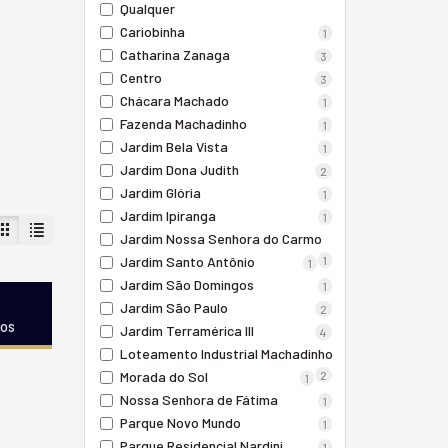
Qualquer
Cariobinha
1
Catharina Zanaga
3
Centro
3
Chácara Machado
1
Fazenda Machadinho
1
Jardim Bela Vista
1
Jardim Dona Judith
2
Jardim Glória
1
Jardim Ipiranga
1
Jardim Nossa Senhora do Carmo
Jardim Santo Antônio
1
1
Jardim São Domingos
1
Jardim São Paulo
2
dos
Jardim Terramérica III
4
Loteamento Industrial Machadinho
Morada do Sol
2
1
Nossa Senhora de Fátima
1
Parque Novo Mundo
1
Parque Residencial Nardini
1