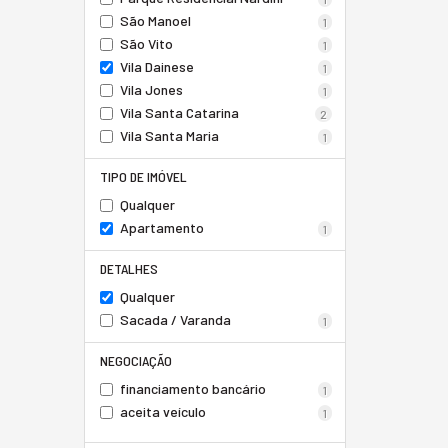
São Manoel
1
São Vito
1
Vila Dainese
1
Vila Jones
1
Vila Santa Catarina
2
Vila Santa Maria
1
TIPO DE IMÓVEL
Qualquer
Apartamento
1
DETALHES
Qualquer
Sacada / Varanda
1
NEGOCIAÇÃO
financiamento bancário
1
aceita veículo
1