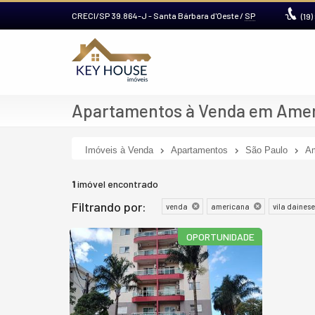
CRECI/SP 39.864-J
- Santa Bárbara d'Oeste /
SP
(19)
Apartamentos à Venda em Ameri
Imóveis à Venda
Apartamentos
São Paulo
Am
1
imóvel encontrado
Filtrando por:
venda
americana
vila dainese
OPORTUNIDADE