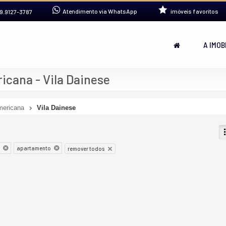
Atendimento via WhatsApp
imóveis favoritos
9.9127-3787
A IMOB
cana - Vila Dainese
ericana
Vila Dainese
apartamento
remover todos