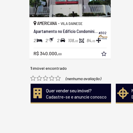
AMERICANA -
VILA DAINESE
Apartamento no Edifício Condomínio Itália
#302
2
2
2
108,
84,
00
00
R$ 340.000,
00
1
imóvel encontrado
(nenhuma avaliação)
Quer vender seu imóvel?
Cadastre-se e anuncie conosco