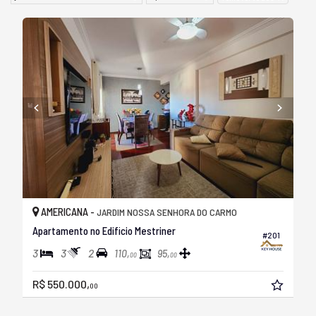
AMERICANA -
JARDIM NOSSA SENHORA DO CARMO
Apartamento no Edificio Mestriner
#201
3
3
2
110,
95,
00
00
R$ 550.000,
00