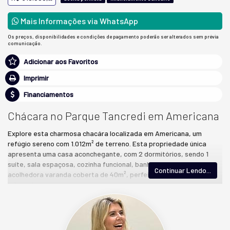
Mais Informações via WhatsApp
Os preços, disponibilidades e condições de pagamento poderão ser alterados sem prévia
comunicação.
Adicionar aos Favoritos
Imprimir
Financiamentos
Chácara no Parque Tancredi em Americana
Explore esta charmosa chacára localizada em Americana, um
refúgio sereno com 1.012m² de terreno. Esta propriedade única
apresenta uma casa aconchegante, com 2 dormitórios, sendo 1
suíte, sala espaçosa, cozinha funcional, banheiro, dispensa e uma
Continuar Lendo...
acolhedora varanda coberta de 40m², perfeita para momentos
relaxantes.
Além disso, desfrute de uma churrasqueira para confraternizações
memoráveis, um mini campo para atividades esportivas e árvores
frutíferas que complementam a atmosfera tranquila. O terreno,