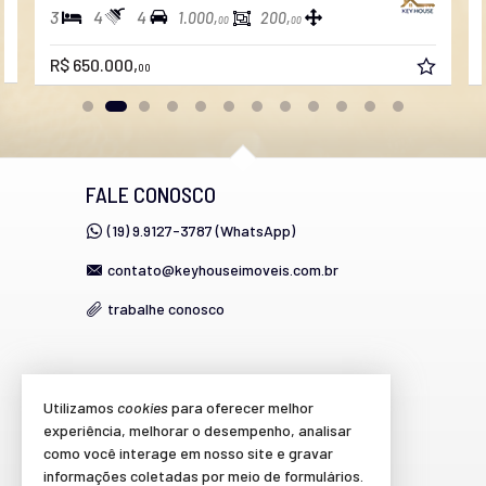
3
4
4
1.000,
200,
00
00
R$ 650.000,
00
FALE CONOSCO
(19) 9.9127-3787 (WhatsApp)
contato@keyhouseimoveis.com.br
trabalhe conosco
VEJA MAIS
Utilizamos
cookies
para oferecer melhor
experiência, melhorar o desempenho, analisar
cadastre seu imóvel
como você interage em nosso site e gravar
imóveis favoritos
informações coletadas por meio de formulários.