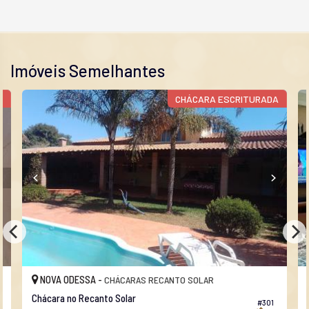
Imóveis Semelhantes
E
CHÁCARA ESCRITURADA
NOVA ODESSA -
CHÁCARAS RECANTO SOLAR
Chácara no Recanto Solar
#301