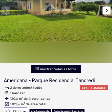
mostrar todas as fotos
Americana
-
Parque Residencial Tancredi
2 dormitórios (1 suíte)
OPORTUNIDADE
1 banheiro
120,
m² de área privativa
00
1.012,
m² de área total
00
R$ 510.000,
aceita permuta
financiamento bancário
00