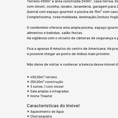
Terreno 450m² e área construída 240m², casa térrea, livi
com closet, cozinha, lavabo, lavanderia, garagem para 2
Quintal com espaço gourmet e piscina de 15m² com casc
Completíssima, toda mobiliada, iluminação,(incluso fogã
O condomínio oferece uma ampla piscina, espaço gourme
alimentos e bebidas, salão festas.
Há vigilância com o circuito de câmeras de segurança e 
Fica a apenas 8 minutos do centro de Americana. Há p
é possível chegar ao ponto de ônibus mais próximo.
Não deixe de visitar e conhecer a beleza desse imóvel d
450,00m² terreno
250,00m² construção
3 suites, 1 com closet
Sala amplas e integradas
Home Theater
Características do Imóvel
Aquecimento de Água
Churrasqueira