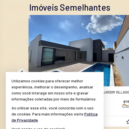
Imóveis Semelhantes
Utilizamos
cookies
para oferecer melhor
experiência, melhorar o desempenho, analisar
AMERICANA -
M VILLAGIO
LOTEAMENTO RESIDENCIAL JARDIM VILLAGI
como você interage em nosso site e gravar
informações coletadas por meio de formulários.
Casa em Condomínio no Jardim Villagio
#368
#11
Ao utilizar esse site, você concorda com o uso
3
4
4
450,
237,
00
00
de
cookies
. Para mais informações visite
Política
de Privacidade
.
R$ 2.500.000
R$ 2.490.000,
00
Você aceita o uso de
cookies
?