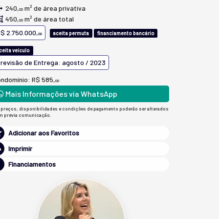
240,
m² de área privativa
00
450,
m² de área total
00
$ 2.750.000,
aceita permuta
financiamento bancário
00
ceita veículo
revisão de Entrega: agosto / 2023
ndomínio: R$ 585,
00
Mais Informações via WhatsApp
 preços, disponibilidades e condições de pagamento poderão ser alterados
m prévia comunicação.
Adicionar aos Favoritos
Imprimir
Financiamentos