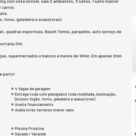
ng com vista incrível, sala 2 ambientes, 3 suítes, 1 suíte máster
 carros.
ata.
o, forno, geladeira e exaustores).
t, quadras esportivas, Beach Tennis, parquinho, auto serviço de
portaria 24h.
raças, supermercados e bancos a menos de 10min. Em apenas 2min
e perto!
4 Vagas de garagem
Entrega toda com planejados toda mobiliada, iluminação,
(incluso fogão, forno, geladeira e exaustores)
Aceita financiamento
Avalia lotes terrenos menor valor
Piscina Privativa
Sacada / Varanda