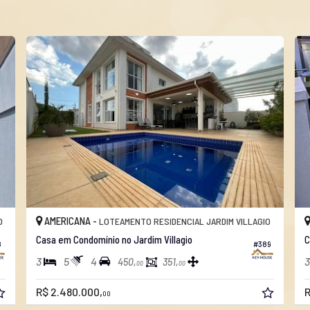
AMERICANA -
O
LOTEAMENTO RESIDENCIAL JARDIM VILLAGIO
Casa em Condomínio no Jardim Villagio
C
8
#389
3
5
4
3
450,
351,
00
00
R$ 2.480.000,
R
00