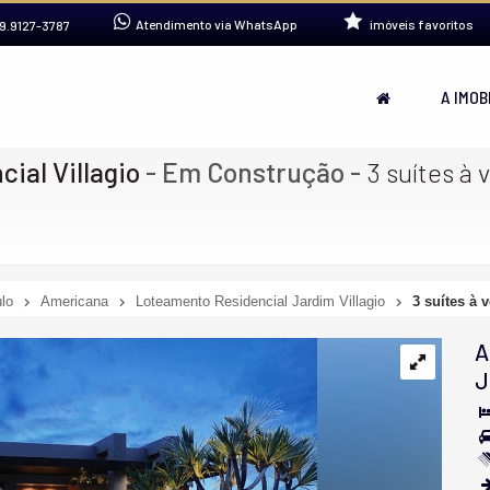
Atendimento via WhatsApp
imóveis favoritos
9.9127-3787
A IMOB
ial Villagio
- Em Construção
-
3 suítes à 
lo
Americana
Loteamento Residencial Jardim Villagio
3 suítes à 
A
J