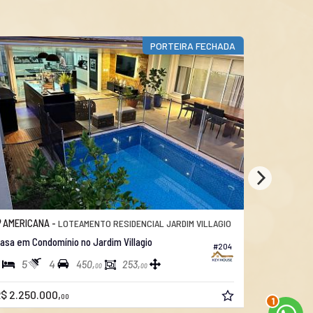
PORTEIRA FECHADA
AMERICANA -
AMERICAN
LOTEAMENTO RESIDENCIAL JARDIM VILLAGIO
asa em Condomínio no Jardim Villagio
Casa em Con
#204
5
4
4
5
450,
253,
00
00
2
$ 2.250.000,
R$ 2.995.
00