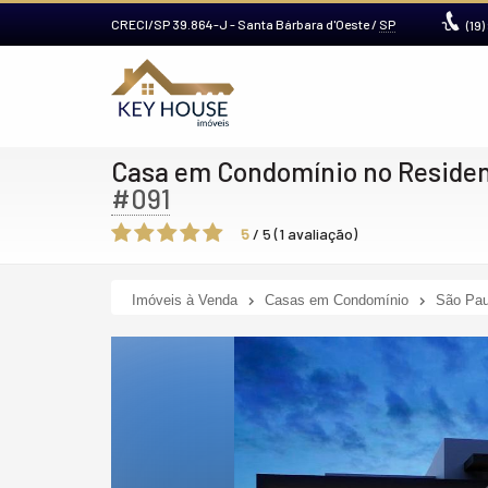
CRECI/SP 39.864-J
- Santa Bárbara d'Oeste /
SP
(19)
Casa em Condomínio no Residenc
#091
5
/
5
(
1
avaliação)
Imóveis à Venda
Casas em Condomínio
São Pau