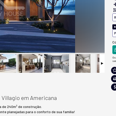
R
a
P
Co
Os
se
 Villagio em Americana
ma de 240m² de construção.
te planejadas para o conforto de sua família!