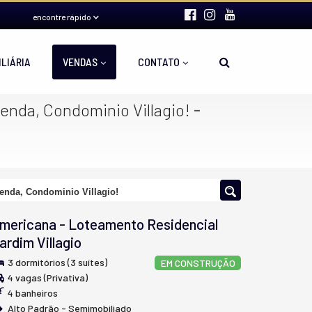
encontre rápido
ILIÁRIA
VENDAS
CONTATO
-
venda, Condominio Villagio!
venda, Condominio Villagio!
mericana
-
Loteamento Residencial
ardim Villagio
3 dormitórios (3 suítes)
EM CONSTRUÇÃO
4 vagas (Privativa)
4 banheiros
Alto Padrão - Semimobiliado