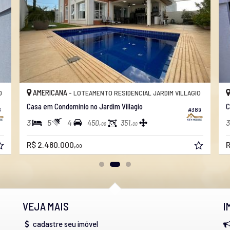
AMERICANA -
GIO
LOTEAMENTO RESIDENCIAL JARDIM VILLAGIO
Casa em Condomínio no Jardim Villagio
#387
#357
4
5
4
450,
296,
00
00
R$ 2.995.990,
00
VEJA MAIS
I
cadastre seu imóvel