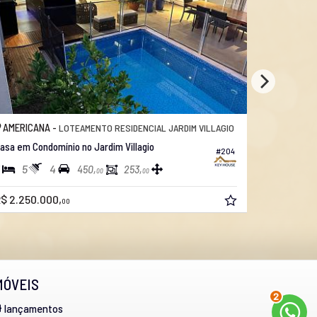
AMERICANA -
JARDIM PAU BRASIL
Casa em Condomínio no Pau Brasil!
#135
3
4
4
451,
278,
00
00
R$ 2.780.000,
00
MÓVEIS
2
lançamentos