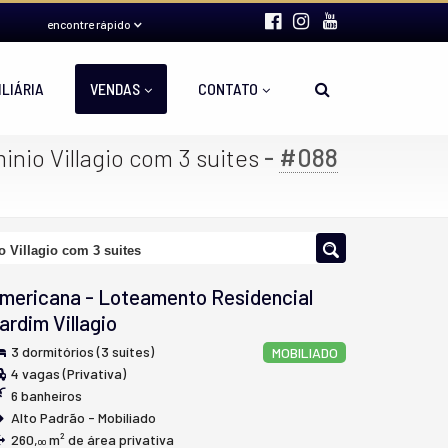
encontre rápido
ILIÁRIA
VENDAS
CONTATO
-
#088
nio Villagio com 3 suites
 Villagio com 3 suites
mericana
-
Loteamento Residencial
ardim Villagio
3 dormitórios (3 suítes)
MOBILIADO
4 vagas (Privativa)
6 banheiros
Alto Padrão - Mobiliado
260,
m² de área privativa
00