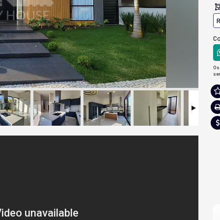
R
Co
Os
se