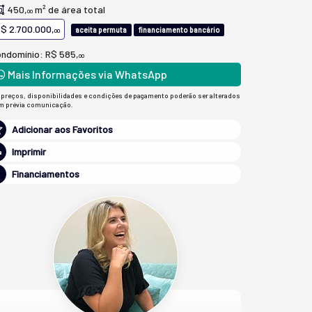
450,
m² de área total
00
$ 2.700.000,
aceita permuta
financiamento bancário
00
ndomínio: R$ 585,
00
Mais Informações via WhatsApp
 preços, disponibilidades e condições de pagamento poderão ser alterados
m prévia comunicação.
Adicionar aos Favoritos
Imprimir
Financiamentos