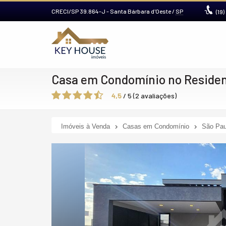
CRECI/SP 39.864-J
- Santa Bárbara d'Oeste /
SP
(19)
Casa em Condomínio no Residenc
4,5
/
5
(
2
avaliações)
Imóveis à Venda
Casas em Condomínio
São Pau