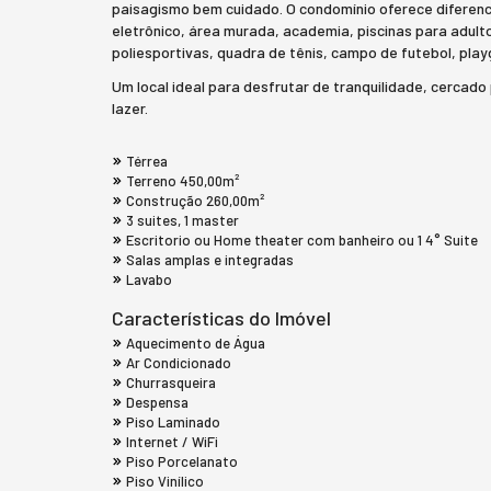
paisagismo bem cuidado. O condomínio oferece diferenc
eletrônico, área murada, academia, piscinas para adult
poliesportivas, quadra de tênis, campo de futebol, play
Um local ideal para desfrutar de tranquilidade, cerca
lazer.
Térrea
Terreno 450,00m²
Construção 260,00m²
3 suites, 1 master
Escritorio ou Home theater com banheiro ou 1 4° Suite
Salas amplas e integradas
Lavabo
Características do Imóvel
Aquecimento de Água
Ar Condicionado
Churrasqueira
Despensa
Piso Laminado
Internet / WiFi
Piso Porcelanato
Piso Vinílico