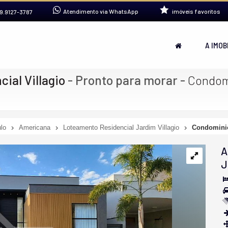
Atendimento via WhatsApp
imóveis favoritos
9.9127-3787
A IMOB
ial Villagio
- Pronto para morar
-
Condomi
lo
Americana
Loteamento Residencial Jardim Villagio
Condominio
A
J