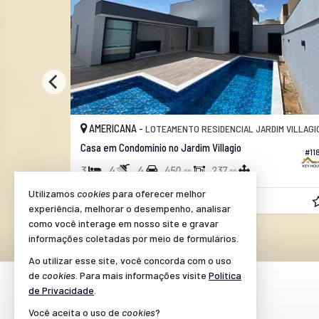
AMERICANA -
RDIM VILLAGIO
LOTEAMENTO RESIDENCIAL JARDIM VILLA
Casa em Condomínio no Jardim Villagio
#204
4
5
4
450,
296,
00
00
Utilizamos
cookies
para oferecer melhor
R$ 2.995.900,
00
experiência, melhorar o desempenho, analisar
como você interage em nosso site e gravar
informações coletadas por meio de formulários.
Ao utilizar esse site, você concorda com o uso
de
cookies
. Para mais informações visite
Política
FALE CONOSCO
de Privacidade
.
(19) 9.9127-3787 (WhatsApp)
Você aceita o uso de
cookies
?